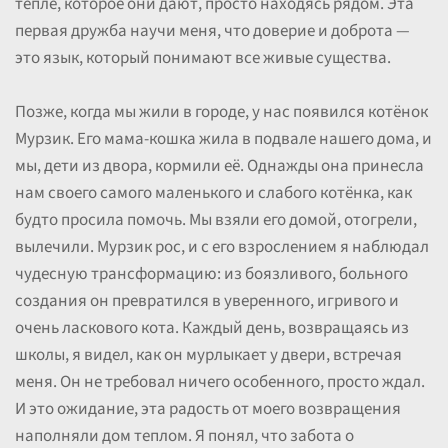
тепле, которое они дают, просто находясь рядом. Эта
первая дружба научи меня, что доверие и доброта —
это язык, который понимают все живые существа.
Позже, когда мы жили в городе, у нас появился котёнок
Мурзик. Его мама-кошка жила в подвале нашего дома, и
мы, дети из двора, кормили её. Однажды она принесла
нам своего самого маленького и слабого котёнка, как
будто просила помочь. Мы взяли его домой, отогрели,
вылечили. Мурзик рос, и с его взрослением я наблюдал
чудесную трансформацию: из боязливого, больного
создания он превратился в уверенного, игривого и
очень ласкового кота. Каждый день, возвращаясь из
школы, я видел, как он мурлыкает у двери, встречая
меня. Он не требовал ничего особенного, просто ждал.
И это ожидание, эта радость от моего возвращения
наполняли дом теплом. Я понял, что забота о