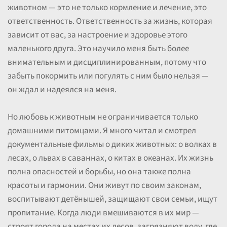
животном — это не только кормление и лечение, это
ответственность. Ответственность за жизнь, которая
зависит от вас, за настроение и здоровье этого
маленького друга. Это научило меня быть более
внимательным и дисциплинированным, потому что
забыть покормить или погулять с ним было нельзя —
он ждал и надеялся на меня.
Но любовь к животным не ограничивается только
домашними питомцами. Я много читал и смотрел
документальные фильмы о диких животных: о волках в
лесах, о львах в саваннах, о китах в океанах. Их жизнь
полна опасностей и борьбы, но она также полна
красоты и гармонии. Они живут по своим законам,
воспитывают детёнышей, защищают свои семьи, ищут
пропитание. Когда люди вмешиваются в их мир —
строят города на местах их лесов, загрязняют воду, где