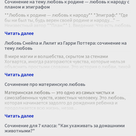
Сочинение на тему любовь к родине — любовь к народу с
планом и эпиграфом
**Любовь к родине — любовь к народу** *Эпиграф:* "Где
бы ни был ты, будь верен своей родине и народу…" —
Неизвестный автор **План:** 1. Введение: Что есть любовь
к родине? 2. Ис
...
Любовь Снейпа и Лилит из Гарри Поттера: сочинение на
тему любовь
В мире магии и волшебства, скрытом за стенами
Хогвартса, иногда разгораются чувства, которые нельзя
объяснить простыми словами. Это история о любви, тихой
и пронзительной, между Се
...
Сочинение про материнскую любовь
Материнская любовь — это одно из самых чистых и
самозабвенных чувств, известных человеку. Это любовь,
которая начинается задолго до рождения ребенка и
продолжается всю жизнь, незав
...
Сочинение для 7 класса: "Как ухаживать за домашними
животными?"