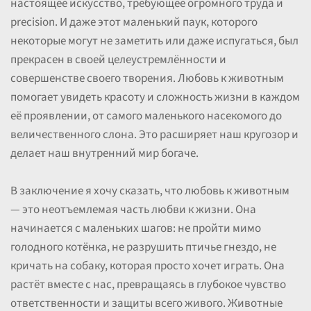
настоящее искусство, требующее огромного труда и
precision. И даже этот маленький паук, которого
некоторые могут не заметить или даже испугаться, был
прекрасен в своей целеустремлённости и
совершенстве своего творения. Любовь к животным
помогает увидеть красоту и сложность жизни в каждом
её проявлении, от самого маленького насекомого до
величественного слона. Это расширяет наш кругозор и
делает наш внутренний мир богаче.
В заключение я хочу сказать, что любовь к животным
— это неотъемлемая часть любви к жизни. Она
начинается с маленьких шагов: не пройти мимо
голодного котёнка, не разрушить птичье гнездо, не
кричать на собаку, которая просто хочет играть. Она
растёт вместе с нас, превращаясь в глубокое чувство
ответственности и защиты всего живого. Животные