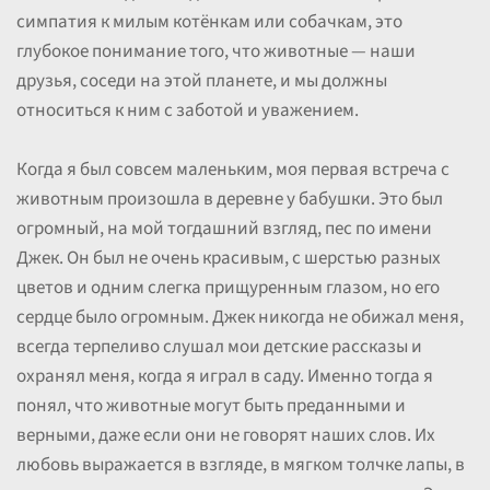
симпатия к милым котёнкам или собачкам, это
глубокое понимание того, что животные — наши
друзья, соседи на этой планете, и мы должны
относиться к ним с заботой и уважением.
Когда я был совсем маленьким, моя первая встреча с
животным произошла в деревне у бабушки. Это был
огромный, на мой тогдашний взгляд, пес по имени
Джек. Он был не очень красивым, с шерстью разных
цветов и одним слегка прищуренным глазом, но его
сердце было огромным. Джек никогда не обижал меня,
всегда терпеливо слушал мои детские рассказы и
охранял меня, когда я играл в саду. Именно тогда я
понял, что животные могут быть преданными и
верными, даже если они не говорят наших слов. Их
любовь выражается в взгляде, в мягком толчке лапы, в