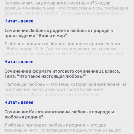
Как ухаживать за домашними животными? Уход за
домашними животными - это ответственность, требующая
времени, усилий и любви. Если у вас есть пушистый друг,
то вы должны понимать, ч
...
Сочинение Любовь к родине и любовь к природе в
произведении "Война и мир"
Любовь к родине и любовь к природе в произведении
"Война и мир" Л. Н. Толстого проявляются на разных
уровнях и в различных аспектах. Толстой, создавая свой
эпический роман, не толь
...
Сочинение в формате итогового сочинения 11 класса.
Тема: "Что такое настоящая любовь?"
Настоящая любовь — это тема, которая волнует людей на
протяжении веков и находит свое отражение в
литературе, философии и искусстве. Многие
задумываются над тем, что же на самом де
...
Сочинение Как взаимосвязаны любовь к природе и
любовь к родине?
Любовь к природе и любовь к родине — это две
теснейшие нити, сплетающиеся в единую ткань нашего