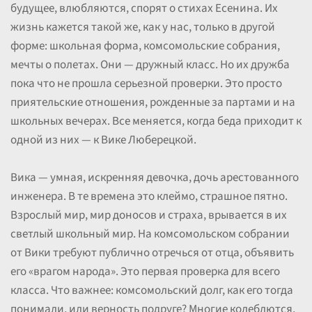
будущее, влюбляются, спорят о стихах Есенина. Их
жизнь кажется такой же, как у нас, только в другой
форме: школьная форма, комсомольские собрания,
мечты о полетах. Они — дружный класс. Но их дружба
пока что не прошла серьезной проверки. Это просто
приятельские отношения, рожденные за партами и на
школьных вечерах. Все меняется, когда беда приходит к
одной из них — к Вике Люберецкой.
Вика — умная, искренняя девочка, дочь арестованного
инженера. В те времена это клеймо, страшное пятно.
Взрослый мир, мир доносов и страха, врывается в их
светлый школьный мир. На комсомольском собрании
от Вики требуют публично отречься от отца, объявить
его «врагом народа». Это первая проверка для всего
класса. Что важнее: комсомольский долг, как его тогда
понимали, или верность подруге? Многие колеблются,