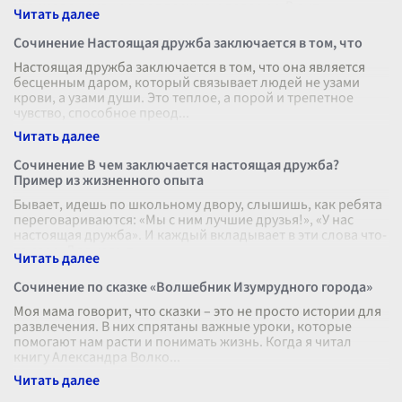
взаимопонимании, поддержке и доверии. В лит
...
Сочинение Настоящая дружба заключается в том, что
Настоящая дружба заключается в том, что она является
бесценным даром, который связывает людей не узами
крови, а узами души. Это теплое, а порой и трепетное
чувство, способное преод
...
Сочинение В чем заключается настоящая дружба?
Пример из жизненного опыта
Бывает, идешь по школьному двору, слышишь, как ребята
переговариваются: «Мы с ним лучшие друзья!», «У нас
настоящая дружба». И каждый вкладывает в эти слова что-
то свое. Для кого-т
...
Сочинение по сказке «Волшебник Изумрудного города»
Моя мама говорит, что сказки – это не просто истории для
развлечения. В них спрятаны важные уроки, которые
помогают нам расти и понимать жизнь. Когда я читал
книгу Александра Волко
...