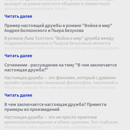
выходит за рамки простого общения и совместного
времяпрепровождения. Насто
...
Пример настоящей дружбы в романе "Война и мир"
Андрея Болконского и Пьера Безухова
В романе Льва Толстого "Война и мир" дружба между
Андреем Болконским и Пьером Безуховым является
воплощением глубокой и искренней связи между двумя
людьми, чьи жизненные пути перес
...
Сочинение - рассуждение на тему "В чем заключается
настоящая дружба?"
Настоящая дружба — это феномен, который с древних
времён привлекает внимание философов, писателей и
обычных людей. Но в чем же заключается её истинная
природа? Для понимания этого
...
В чем заключается настоящая дружба? Привести
примеры из произведений
Настоящая дружба — это не просто приятное
времяпрепровождение и обмен шутками. Это глубокая,
искренняя связь между людьми, основанная на