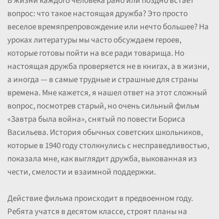
В жизни каждого человека рано или поздно встает
вопрос: что такое настоящая дружба? Это просто
веселое времяпрепровождение или нечто большее? На
уроках литературы мы часто обсуждаем героев,
которые готовы пойти на все ради товарища. Но
настоящая дружба проверяется не в книгах, а в жизни,
а иногда — в самые трудные и страшные для страны
времена. Мне кажется, я нашел ответ на этот сложный
вопрос, посмотрев старый, но очень сильный фильм
«Завтра была война», снятый по повести Бориса
Васильева. История обычных советских школьников,
которые в 1940 году столкнулись с несправедливостью,
показала мне, как выглядит дружба, выкованная из
чести, смелости и взаимной поддержки.
Действие фильма происходит в предвоенном году.
Ребята учатся в десятом классе, строят планы на