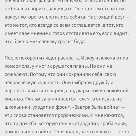
почувствовал фальшь. Его дружба была активной, он
не боялся спорить, защищать. Он стал тем стержнем,
вокруг которого сплотились ребята. Настоящий друг —
это не тот, кто всегда со всем соглашается, а тот, кто
имеет свое мнение и готов отстаивать его, если видит,
что близкому человеку грозит беда.
После похорон их ждет расплата. Искру исключают из
комсомола, у многих рушатся планы. Но они не
сожалеют. Потому что они сохранили себя, свою
человеческую сущность. Они выбрали дружбу и
верность памяти товарища над карьерой и спокойной
жизнью. Фильм заканчивается тем, что они, уже не
школьники, уходят на фронт. «Завтра была война» —
эти слова становятся пророческими. И мне кажется,
что та дружба, которую они выстрадали у гроба Вики,
помогла им на войне. Они знали, за что воюют — не за