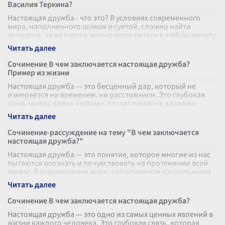
Василия Теркина?
Настоящая дружба - что это? В условиях современного
мира, наполненного шумом и суетой, сложно найти
человека, на которого можно положиться в любую минуту,
с кем хочется делить радо
...
Сочинение В чем заключается настоящая дружба?
Пример из жизни
Настоящая дружба — это бесценный дар, который не
измеряется ни временем, ни расстоянием. Это глубокая
связь между двумя людьми, построенная на доверии,
искренности и взаимопомощи.
...
Сочинение-рассуждение на тему "В чем заключается
настоящая дружба?"
Настоящая дружба — это понятие, которое многие из нас
пытаются осознать и почувствовать на протяжении всей
жизни. В современном мире, наполненном социальными
сетями и быстрыми обме
...
Сочинение В чем заключается настоящая дружба?
Настоящая дружба — это одно из самых ценных явлений в
жизни каждого человека. Это глубокая связь, которая