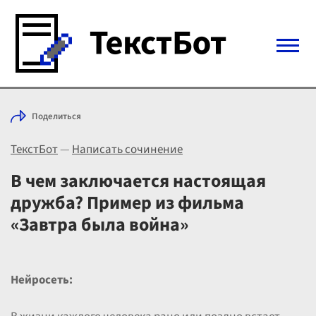
Войти с Telegram
Поделиться
Вход
ТекстБот
—
Написать сочинение
Выбрать режим
Цены
В чем заключается настоящая
дружба? Пример из фильма
«Завтра была война»
Нейросеть: