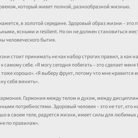
ловеком, который живет полной, разнообразной жизнью.
е кажется, в золотой середине. Здоровый образ жизни – это
ными, ясными и resilient. Но он не должен становиться же
ны человеческого бытия.
изни стоит принимать не как набор строгих правил, а как 
 к самому себе. «Я могу сегодня побегать – это сделает меня
о тоже хорошо». «Я выберу фрукт, потому что мне нравится ег
ану себя винить».
о гармония. Гармония между телом и духом, между дисципли
ыми потребностями. Здоровый человек – это не тот, кто ни
рошо в своем теле, радуется жизни, имеет силы для любимых
«не по правилам».