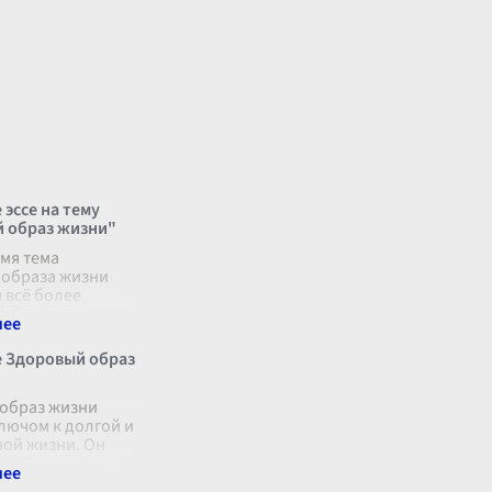
эссе на тему
 образ жизни"
емя тема
 образа жизни
 всё более
й. Повышение
болеваемости,
щая нагрузка на
 Здоровый образ
дравоохранения и
ядов на собс
...
образ жизни
лючом к долгой и
ой жизни. Он
в себя множество
таких как