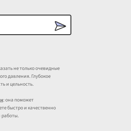
азать не только очевидные
го давления. Глубокое
ть и цельность.
йн
: она поможет
ете быстро и качественно
 работы.