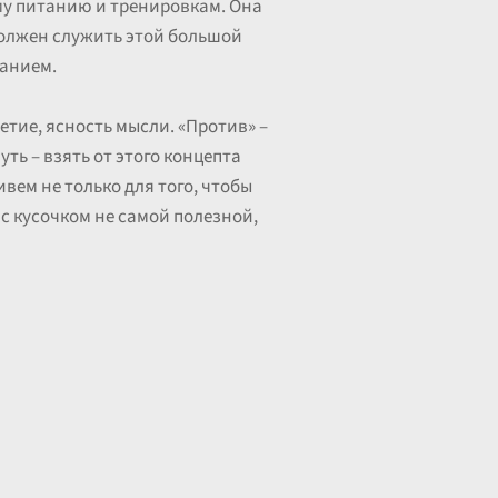
ому питанию и тренировкам. Она
должен служить этой большой
жанием.
етие, ясность мысли. «Против» –
ть – взять от этого концепта
вем не только для того, чтобы
 с кусочком не самой полезной,