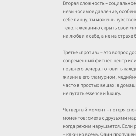
Вторая сложность – социальное 
невыносимое давление, особенн
себе пиццу, ты можешь чувствов
тело, к желанию скрыть свои 
на любви к себе, а не на страхе
Третье «против» – это вопрос д
современный фитнес-центр или 
позднего вечера, готовить каж
жизни в его гламурном, медийн
часто в простых вещах: в домаш
не путать essence и luxury.
Четвертый момент – потеря спо
моментов: смеха с друзьями на
когда режим нарушается. Если 
– ключ ко всему. Один пропуще