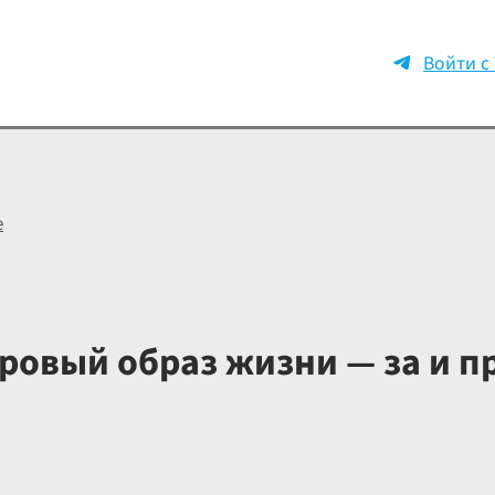
Войти с
е
ровый образ жизни — за и п