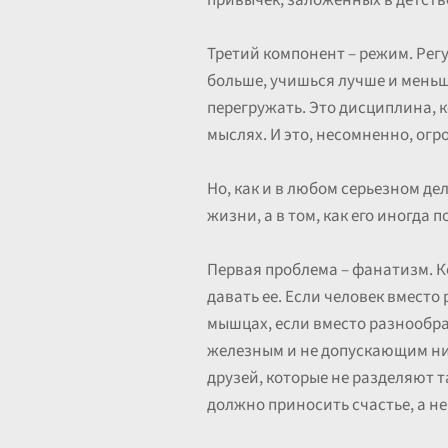
привычек, заложенных в детстве
Третий компонент – режим. Рег
больше, учишься лучше и меньш
перегружать. Это дисциплина, к
мыслях. И это, несомненно, огр
Но, как и в любом серьезном дел
жизни, а в том, как его иногда
Первая проблема – фанатизм. К
давать ее. Если человек вмест
мышцах, если вместо разнообра
железным и не допускающим ни м
друзей, которые не разделяют т
должно приносить счастье, а н