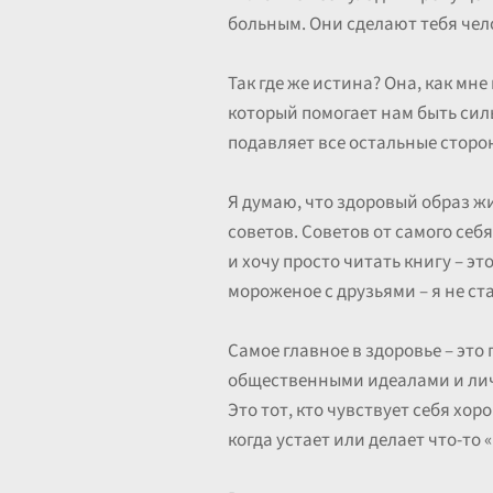
больным. Они сделают тебя че
Так где же истина? Она, как мн
который помогает нам быть силь
подавляет все остальные сторо
Я думаю, что здоровый образ ж
советов. Советов от самого себя
и хочу просто читать книгу – эт
мороженое с друзьями – я не ст
Самое главное в здоровье – эт
общественными идеалами и личн
Это тот, кто чувствует себя хо
когда устает или делает что-то 