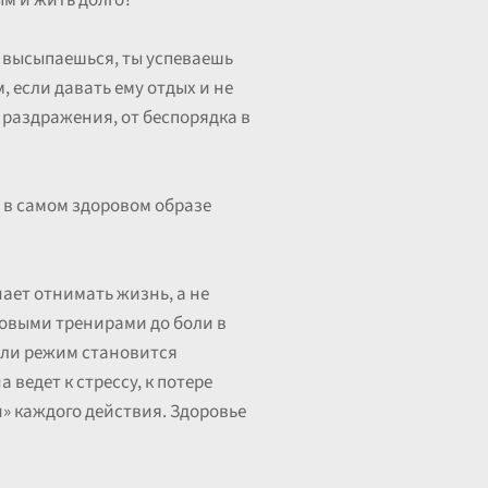
ым и жить долго?
ы высыпаешься, ты успеваешь
 если давать ему отдых и не
т раздражения, от беспорядка в
не в самом здоровом образе
ает отнимать жизнь, а не
совыми тренирами до боли в
сли режим становится
ведет к стрессу, к потере
и» каждого действия. Здоровье