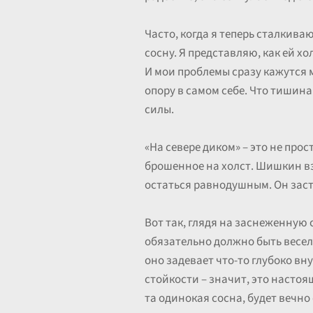
Часто, когда я теперь сталкива
сосну. Я представляю, как ей хо
И мои проблемы сразу кажутся 
опору в самом себе. Что тишина
силы.
«На севере диком» – это не про
брошенное на холст. Шишкин взя
остаться равнодушным. Он заст
Вот так, глядя на заснеженную 
обязательно должно быть веселы
оно задевает что-то глубоко вн
стойкости – значит, это настоя
та одинокая сосна, будет вечно 