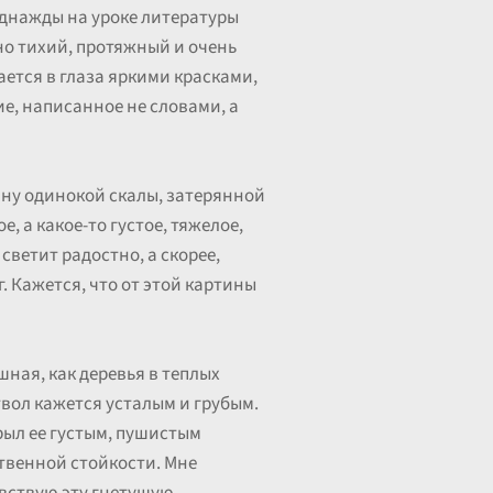
 однажды на уроке литературы
но тихий, протяжный и очень
ается в глаза яркими красками,
ие, написанное не словами, а
ину одинокой скалы, затерянной
, а какое-то густое, тяжелое,
светит радостно, а скорее,
. Кажется, что от этой картины
шная, как деревья в теплых
твол кажется усталым и грубым.
крыл ее густым, пушистым
ственной стойкости. Мне