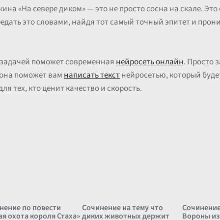
на «На севере диком» — это не просто сосна на скале. Это
редать это словами, найдя тот самый точный эпитет и пр
й задачей поможет современная
нейросеть онлайн
. Просто 
 она поможет вам
написать текст
нейросетью, который буде
ля тех, кто ценит качество и скорость.
нение по повести
Сочинение на тему что
Сочинение
ая охота короля Стаха»
диких животных держит
Вороны из