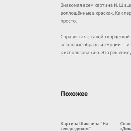
Знакомая всем картина И. Шишки
воплощённые в красках. Как пе
просто.
Справиться с такой творческо
ключевые образы и эмоции — и
к использованию. Это решение д
Похожее
Картина Шишкина "На
Сочи
севере диком"
«Дик