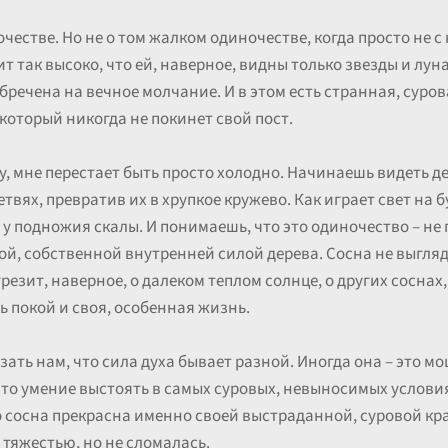
очестве. Но не о том жалком одиночестве, когда просто не с
т так высоко, что ей, наверное, видны только звезды и лун
обречена на вечное молчание. И в этом есть странная, суров
 который никогда не покинет свой пост.
ну, мне перестает быть просто холодно. Начинаешь видеть 
вях, превратив их в хрупкое кружево. Как играет свет на б
х у подножия скалы. И понимаешь, что это одиночество – не
й, собственной внутренней силой дерева. Сосна не выгля
резит, наверное, о далеком теплом солнце, о других соснах, 
ть покой и своя, особенная жизнь.
ать нам, что сила духа бывает разной. Иногда она – это м
это умение выстоять в самых суровых, невыносимых условия
о сосна прекрасна именно своей выстраданной, суровой кра
о тяжестью, но не сломалась.