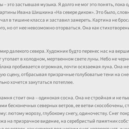
ы – это застывшая музыка. Я долго не мог это понять, пока
артины Ивана Шишкина «На севере диком». Это было, слов
чал в тишине класса и заставил замереть. Картина не брос
рого, но от нее невозможно оторваться. Она как стихотворен
мир далекого севера. Художник будто перенес нас на верш
 утопает в холодном, мертвенном свете луны. Небо не черное
блака пробивается огромная, почти осязаемая луна. Она не 
ю сцену, отбрасывая призрачные голубоватые тени на снег
ьно хочется закутаться потеплее.
 камня стоит она – одинокая сосна. Она не стройная и не пы
ами бесконечных северных ветров, ее ветви скособочены, с
ему: лютому морозу, глубокому снегу, одиночеству. Снег по
хожа на призрачное видение, на серебристый памятник соб