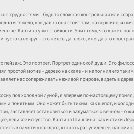
юсь с трудностями – будь то сложная контрольная или ссора 
лодно и тяжело, как давно она стоит там, на вершине, и нич
меньше. Картина учит стойкости. Учит тому, что даже в по
 и пустота вокруг – это не всегда плохо, иногда это простр
сто пейзаж. Это портрет. Портрет одинокой души. Это фил
л простой мотив – дерево на скале – и наполнил его таким
авляет нас сопереживать неживой природе, видеть в дерев
сосну под холодной луной, я впервые по-настоящему понял, 
м и понятным. Оно может быть тихим, как шепот, и холодны
утри, заставляет остановиться и задуматься о вечном – о ж
щее, великое искусство. Картина Шишкина, как и стихи Лер
стоять в памяти у каждого, кто хоть раз увидел ее, напомин