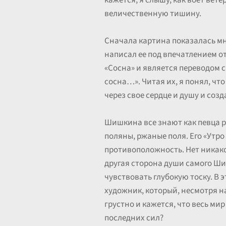
кажется, я слышу, как воет ветер
величественную тишину.
Сначала картина показалась мн
написал ее под впечатлением о
«Сосна» и является переводом с
сосна…». Читая их, я понял, чт
через свое сердце и душу и созд
Шишкина все знают как певца р
поляны, ржаные поля. Его «Утро 
противоположность. Нет никакого
другая сторона души самого Ши
чувствовать глубокую тоску. В 
художник, который, несмотря на
грустно и кажется, что весь ми
последних сил?