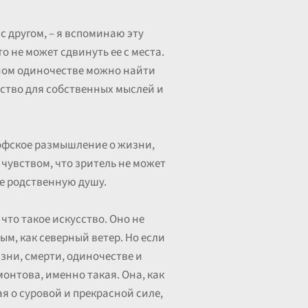
с другом, – я вспоминаю эту
то не может сдвинуть ее с места.
лном одиночестве можно найти
анство для собственных мыслей и
ософское размышление о жизни,
 чувством, что зритель не может
е родственную душу.
что такое искусство. Оно не
м, как северный ветер. Но если
изни, смерти, одиночестве и
монтова, именно такая. Она, как
ая о суровой и прекрасной силе,