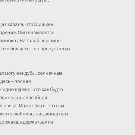
чувствую эту гнетущую,
ца сказала, что Шишкин
ворение. Оно называется
одиноко / На голой вершине
ечто большее – он пропустил их
ал могучие дубы, солнечные
здесь – полная
 одно дерево. Это как будто
одинокая, способная
еловека. Может быть, это сам
и это любой из нас, когда нам
родолжаешь держаться из