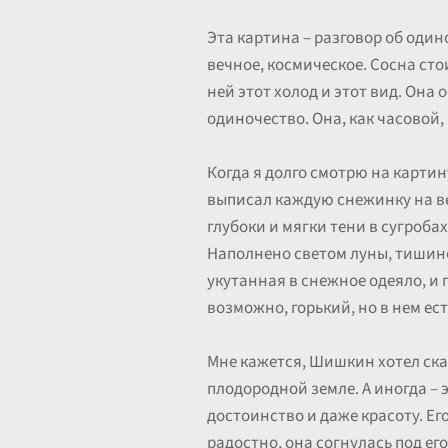
Эта картина – разговор об один
вечное, космическое. Сосна стои
ней этот холод и этот вид. Она 
одиночество. Она, как часовой,
Когда я долго смотрю на карти
выписал каждую снежинку на вет
глубоки и мягки тени в сугроба
Наполнено светом луны, тишино
укутанная в снежное одеяло, и г
возможно, горький, но в нем ес
Мне кажется, Шишкин хотел сказ
плодородной земле. А иногда – 
достоинство и даже красоту. Ег
радостно, она согнулась под ег