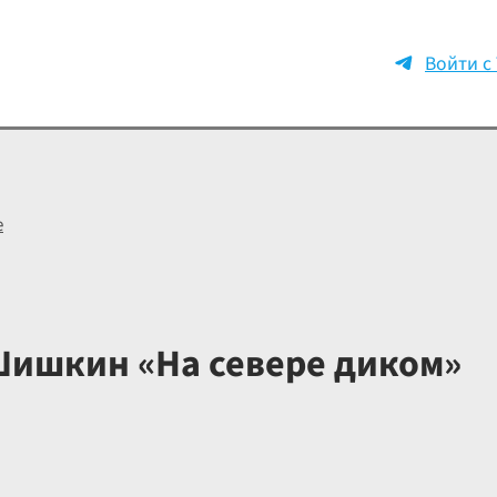
Войти с
е
Шишкин «На севере диком»