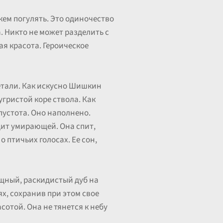
 кем погулять. Это одиночество
а. Никто не может разделить с
ая красота. Героическое
детали. Как искусно Шишкин
угристой коре ствола. Как
 пустота. Оно наполнено.
дит умирающей. Она спит,
о птичьих голосах. Ее сон,
ощный, раскидистый дуб на
х, сохранив при этом свое
сотой. Она не тянется к небу