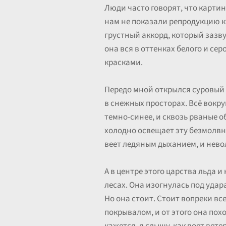
Люди часто говорят, что картин
нам не показали репродукцию к
грустный аккорд, который зазву
она вся в оттенках белого и се
красками.
Передо мной открылся суровый 
в снежных просторах. Всё вокруг
темно-синее, и сквозь рваные о
холодно освещает эту безмолвну
веет ледяным дыханием, и невол
А в центре этого царства льда и
лесах. Она изогнулась под удар
Но она стоит. Стоит вопреки вс
покрывалом, и от этого она по