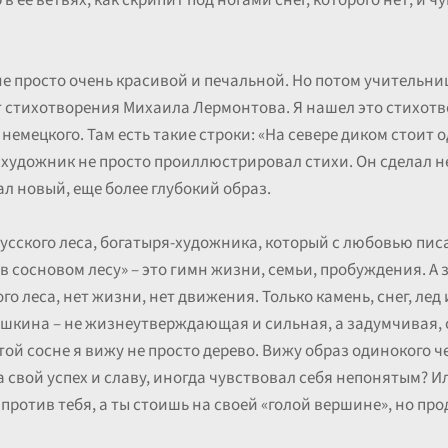
 в ее ветвях, как скрипит под ногами снег, которого нет, и 
е просто очень красивой и печальной. Но потом учительни
т стихотворения Михаила Лермонтова. Я нашел это стихот
 немецкого. Там есть такие строки: «На севере диком стоит 
о художник не просто проиллюстрировал стихи. Он сделал н
ал новый, еще более глубокий образ.
усского леса, богатыря-художника, который с любовью пис
в сосновом лесу» – это гимн жизни, семьи, пробуждения. А 
 леса, нет жизни, нет движения. Только камень, снег, лед и
шкина – не жизнеутверждающая и сильная, а задумчивая, 
этой сосне я вижу не просто дерево. Вижу образ одинокого ч
 свой успех и славу, иногда чувствовал себя непонятым? Ил
р против тебя, а ты стоишь на своей «голой вершине», но п