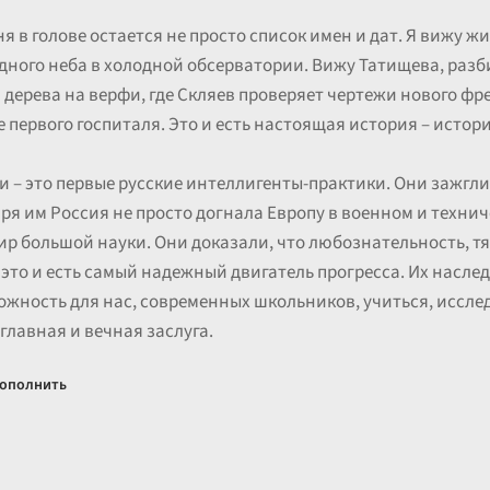
ня в голове остается не просто список имен и дат. Я вижу 
дного неба в холодной обсерватории. Вижу Татищева, раз
 дерева на верфи, где Скляев проверяет чертежи нового ф
первого госпиталя. Это и есть настоящая история – истори
и – это первые русские интеллигенты-практики. Они зажгли
аря им Россия не просто догнала Европу в военном и техн
ир большой науки. Они доказали, что любознательность, тя
 это и есть самый надежный двигатель прогресса. Их наследи
можность для нас, современных школьников, учиться, иссле
х главная и вечная заслуга.
ополнить