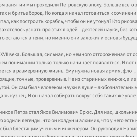
ом занятии мы проходили Петровскую эпоху. Больше всего 
тах и бритье бород. Но когда я начал готовиться к сочинени
итал, как построить корабль, чтобы он не утонул? Кто рисов
захотелось узнать про этих людей – деятелей науки, без кот
сто остаются в тени, но именно они заложили основы будущ
XVII века. Большая, сильная, но немного отгороженная от 
шем понимании только-только начинает появляться. И вот н
ается в размеренную жизнь. Ему нужна новая армия, флот, 
оящие, точные, проверенные. Не из старинных книжек, а из
другой. Он сам был человеком науки в душе – любознательн
царь-кузнец. И он начал собирать вокруг себя таких же увл
иков Петра стал Яков Вилимович Брюс. Для нас, школьник
 ходили легенды, что он колдун и алхимик, что у него есть 
с был блестящим ученым и инженером. Он руководил Навиг