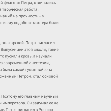
ый флагман Петра, отличались
а творческая работа,
наний на прочность – в
ев и ему подобные мастера были
, знахарской. Петр пригласил
 Выпускники этой школы, такие
о пускали кровь, а изучали
ез современной анестезии,
а была самой гуманной, она
аложенный Петром, стал основой
л. Поэтому его главным научным
ти императора. Он задумал ее не
ие. Петр пригласил в Россию