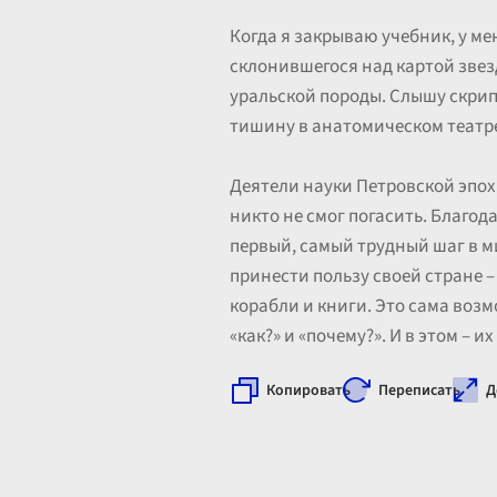
Когда я закрываю учебник, у ме
склонившегося над картой звез
уральской породы. Слышу скрип
тишину в анатомическом театре 
Деятели науки Петровской эпох
никто не смог погасить. Благод
первый, самый трудный шаг в м
принести пользу своей стране –
корабли и книги. Это сама воз
«как?» и «почему?». И в этом – и
Копировать
Переписать
Д