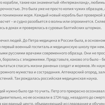
го корабли, такие как знаменитый «Ингерманланд», любим
рочностью. Это была уже не просто копия чужих образцов, 
и понимании моря. Каждый новый корабль был проверкой з
асчет – и судно разобьется о волны или опрокинется. Скля
сь в доках и проверялась в суровых балтийских штормах.
лечил людей. До Петра медицина в России была, в основном
л первый военный госпиталь и медицинскую школу при нем.
выми русскими врачами современного образца. Они не прост
 боролись с эпидемиями. Представьте, каково это было – б
ытаться спасать жизни раненых солдат и моряков. Их наук
огромного мужества и сострадания. Аптекарский огород, з
стений. Так рождалась российская медицинская наука.
ей нужно было где-то учить. Петр это прекрасно осознава
дивительно, но ее основали в 1724 году, незадолго до смер
 а как единый центр, объединяющий исследование и обучен