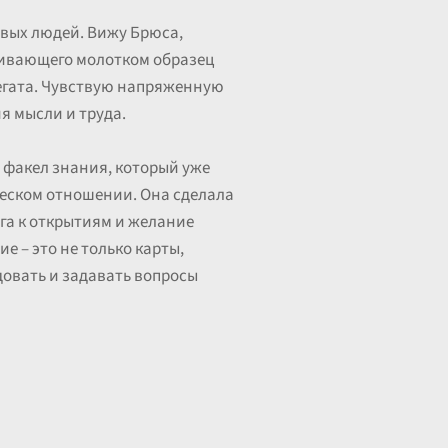
живых людей. Вижу Брюса,
бивающего молотком образец
регата. Чувствую напряженную
я мысли и труда.
 факел знания, который уже
ическом отношении. Она сделала
га к открытиям и желание
е – это не только карты,
довать и задавать вопросы