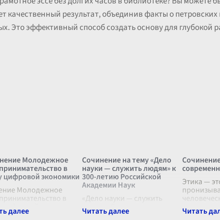
рамотное эссе без долгих часов в библиотеке? Вы можете 
ет качественный результат, объединив факты о петровских
ых. Это эффективный способ создать основу для глубокой 
нение Молодежное
Сочинение на тему «Дело
Сочинение
принимательство в
науки — служить людям» к
современн
у цифровой экономики
300-летию Российской
Этика — эт
Академии Наук
ение Молодежное
пронизыва
принимательство в
«Дело науки — служить
человечес
у цифровой экономики
людям» С момента своего
и наука, ка
ставляет собой одно из
основания три века назад,
важнейших