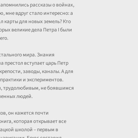
запомнились рассказы о войнах,
ю, мне вдруг стало интересно: а
ал карты для новых земель? Кто
орых великие дела Петра I были
его.
остального мира. Знания
а престол вступает царь Петр
крепости, заводы, каналы. А для
 практики и экспериментов.
ым, трудолюбивым, не боявшимся
еченных людей.
ов, он кажется почти
книга, которая открывает все
ацкой школой – первым в