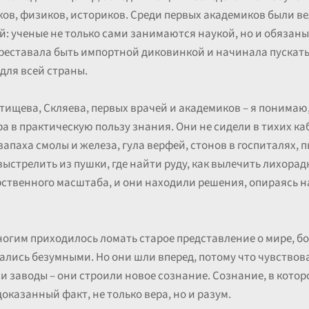
ов, физиков, историков. Среди первых академиков были ве
: ученые не только сами занимаются наукой, но и обязаны
ереставала быть импортной диковинкой и начинала пускать
для всей страны.
атищева, Скляева, первых врачей и академиков – я понимаю,
ра в практическую пользу знания. Они не сидели в тихих к
запаха смолы и железа, гула верфей, стонов в госпиталях, 
выстрелить из пушки, где найти руду, как вылечить лихорад
рственного масштаба, и они находили решения, опираясь на
ногим приходилось ломать старое представление о мире, бо
зались безумными. Но они шли вперед, потому что чувствов
и заводы – они строили новое сознание. Сознание, в кото
доказанный факт, не только вера, но и разум.