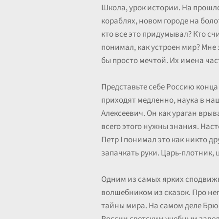
Школа, урок истории. На прошл
кораблях, новом городе на боло
кто все это придумывал? Кто сч
понимал, как устроен мир? Мне 
бы просто мечтой. Их имена ча
Представьте себе Россию конца 
приходят медленно, наука в на
Алексеевич. Он как ураган врыв
всего этого нужны знания. Наст
Петр I понимал это как никто 
запачкать руки. Царь-плотник, 
Одним из самых ярких сподвижн
волшебником из сказок. Про него
тайны мира. На самом деле Брю