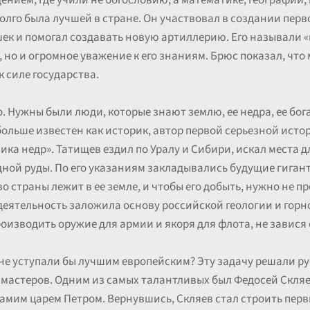
ением, где учили не богословию, а математике, географии,
долго была лучшей в стране. Он участвовал в создании пер
ек и помогал создавать новую артиллерию. Его называли «
 но и огромное уважение к его знаниям. Брюс показал, что
к силе государства.
. Нужны были люди, которые знают землю, ее недра, ее бог
ольше известен как историк, автор первой серьезной исто
ика недр». Татищев ездил по Уралу и Сибири, искал места д
дной руды. По его указаниям закладывались будущие гига
 страны лежит в ее земле, и чтобы его добыть, нужно не про
 деятельность заложила основу российской геологии и горно
оизводить оружие для армии и якоря для флота, не завися 
е не уступали бы лучшим европейским? Эту задачу решали р
астеров. Одним из самых талантливых был Федосей Скляе
 самим царем Петром. Вернувшись, Скляев стал строить пер