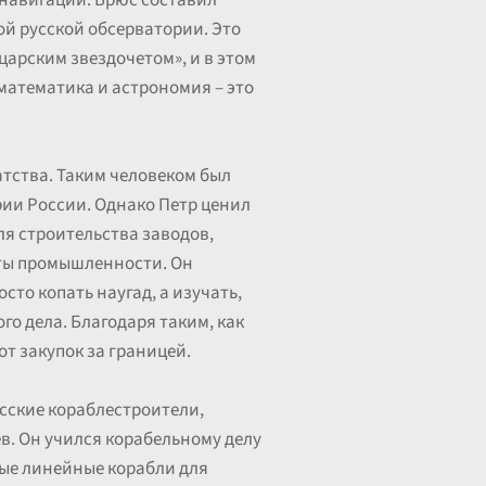
 навигации. Брюс составил
вой русской обсерватории. Это
царским звездочетом», и в этом
 математика и астрономия – это
атства. Таким человеком был
рии России. Однако Петр ценил
ля строительства заводов,
нты промышленности. Он
сто копать наугад, а изучать,
го дела. Благодаря таким, как
от закупок за границей.
усские кораблестроители,
в. Он учился корабельному делу
вые линейные корабли для