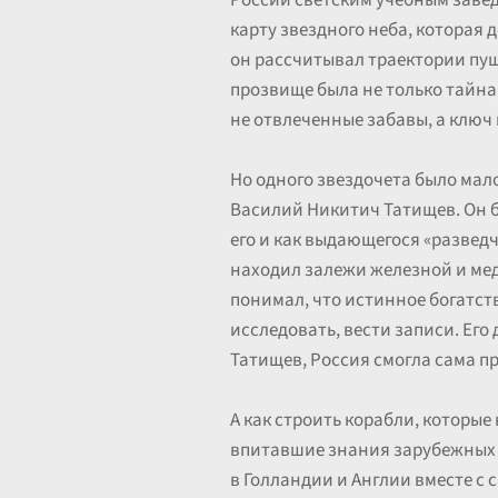
России светским учебным завед
карту звездного неба, которая 
он рассчитывал траектории пуш
прозвище была не только тайна,
не отвлеченные забавы, а ключ 
Но одного звездочета было мало
Василий Никитич Татищев. Он б
его и как выдающегося «разведч
находил залежи железной и ме
понимал, что истинное богатство
исследовать, вести записи. Его
Татищев, Россия смогла сама пр
А как строить корабли, которы
впитавшие знания зарубежных м
в Голландии и Англии вместе с