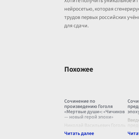
Хотите получить уникальное и г
нейросетью, которая сгенериру
трудов первых российских учён
для сдачи.
Похожее
Сочинение по
Сочи
произведению Гоголя
пред
«Мертвые души»: «Чичиков
эпох
— новый герой эпохи»
Введ
Николай Васильевич Гоголь
пред
- это гений русской
эпох
литературы, чьи
пред