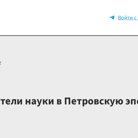
Войти с
е
тели науки в Петровскую эп