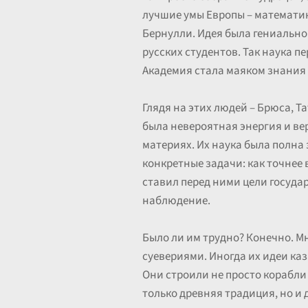
лучшие умы Европы – математик
Бернулли. Идея была гениальной
русских студентов. Так наука п
Академия стала маяком знания 
Глядя на этих людей – Брюса, Т
была невероятная энергия и ве
материях. Их наука была полна 
конкретные задачи: как точнее 
ставил перед ними цели госуда
наблюдение.
Было ли им трудно? Конечно. М
суевериями. Иногда их идеи ка
Они строили не просто корабли 
только древняя традиция, но и 