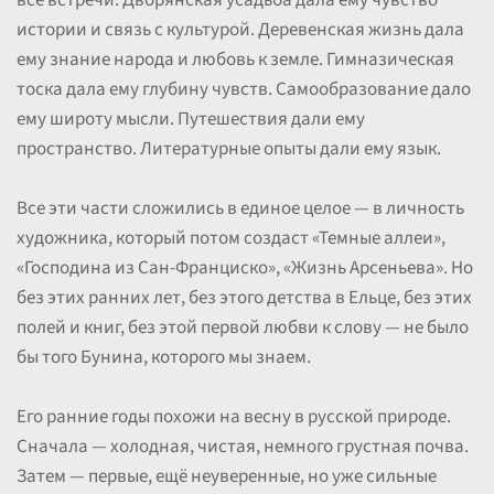
все встречи. Дворянская усадьба дала ему чувство
истории и связь с культурой. Деревенская жизнь дала
ему знание народа и любовь к земле. Гимназическая
тоска дала ему глубину чувств. Самообразование дало
ему широту мысли. Путешествия дали ему
пространство. Литературные опыты дали ему язык.
Все эти части сложились в единое целое — в личность
художника, который потом создаст «Темные аллеи»,
«Господина из Сан-Франциско», «Жизнь Арсеньева». Но
без этих ранних лет, без этого детства в Ельце, без этих
полей и книг, без этой первой любви к слову — не было
бы того Бунина, которого мы знаем.
Его ранние годы похожи на весну в русской природе.
Сначала — холодная, чистая, немного грустная почва.
Затем — первые, ещё неуверенные, но уже сильные