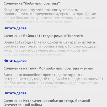
Сочинение "Любимая пора года"
Каждому человеку свойственно чувствовать
привязанность к определенному времени года. Одним
людям больше по душе лето с его теплом и длинными
днями, другим осень с её золотыми краск
...
Сочинение Война 1812 года в романе Толстого
Война 1812 года является одной из центральных тем в
романе Льва Толстого «Война и мир». Толстой создавал
живописное изображение исторических событий,
которые переплетаются с личным
...
Сочинение на тему «Моя любимая пора года — зима»
Зима — это волшебное время года, которое я с
нетерпением жду каждый год. В моём сердце она занимает
особое место, наполняя душу теплом и радостью. Когда
первые снежинки начинают кр
...
Сочинение Исторические события в годы Великой
Отечественной войны