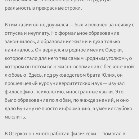
реальность в прекрасные строки.
В гимназии он не доучился — был исключен за неявку с
отпуска и неуплату. Но формальное образование
закончилось, а образование жизни и духа только
начиналось. Он вернулся в родное имение Озерки,
которое стало для него тем самым «родным уголком», о
котором он потом всю жизнь вспоминал с бесконечной
любовью. Здесь, под руководством брата Юлия, он
прошел целый курс университетских наук — изучал
философию, психологию, иностранные языки. Это
было образование по любви, по жажде знаний, и оно
дало Бунину не просто информацию, а умение глубоко
мыслить.
В Озерках он много работал физически — помогал в