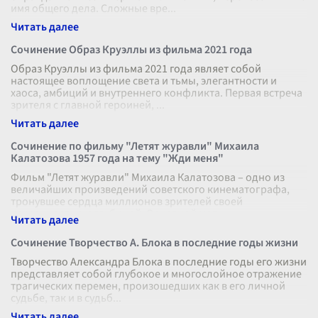
имя общего дела. Сложные вре
...
Сочинение Образ Круэллы из фильма 2021 года
Образ Круэллы из фильма 2021 года являет собой
настоящее воплощение света и тьмы, элегантности и
хаоса, амбиций и внутреннего конфликта. Первая встреча
зрителя с главной героиней,
...
Сочинение по фильму "Летят журавли" Михаила
Калатозова 1957 года на тему "Жди меня"
Фильм "Летят журавли" Михаила Калатозова – одно из
величайших произведений советского кинематографа,
тронувшее сердца миллионов зрителей своей
искренностью и глубиной. Основной мот
...
Сочинение Творчество А. Блока в последние годы жизни
Творчество Александра Блока в последние годы его жизни
представляет собой глубокое и многослойное отражение
трагических перемен, произошедших как в его личной
судьбе, так и в судьб
...