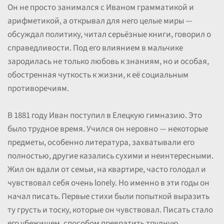
Он не просто занимался с Иваном грамматикой и
арифметикой, а открывал для него целые миры —
обсуждал политику, читал серьёзные книги, говорил о
справедливости. Под его влиянием в мальчике
зародилась не только любовь к знаниям, но и особая,
обостренная чуткость к жизни, к её социальным
противоречиям.
В 1881 году Иван поступил в Елецкую гимназию. Это
было трудное время. Учился он неровно — некоторые
предметы, особенно литература, захватывали его
полностью, другие казались сухими и неинтересными.
Жил он вдали от семьи, на квартире, часто голодал и
чувствовал себя очень lonely. Но именно в эти годы он
начал писать. Первые стихи были попыткой выразить
ту грусть и тоску, которые он чувствовал. Писать стало
его убежищем, способом превратить трудную