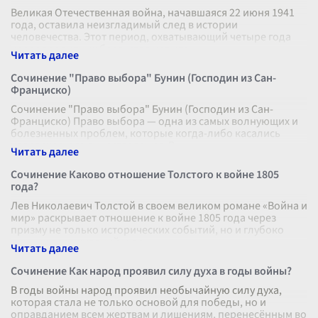
Великая Отечественная война, начавшаяся 22 июня 1941
года, оставила неизгладимый след в истории
человечества. Этот период, охватывающий четыре года
кровопролитных боев, стал испыта
...
Сочинение "Право выбора" Бунин (Господин из Сан-
Франциско)
Сочинение "Право выбора" Бунин (Господин из Сан-
Франциско) Право выбора — одна из самых волнующих и
болезненных проблем, которые когда-либо касались
человеческого существования. В
...
Сочинение Каково отношение Толстого к войне 1805
года?
Лев Николаевич Толстой в своем великом романе «Война и
мир» раскрывает отношение к войне 1805 года через
призму не только исторических событий, но и глубоко
личных переживаний учас
...
Сочинение Как народ проявил силу духа в годы войны?
В годы войны народ проявил необычайную силу духа,
которая стала не только основой для победы, но и
оправданием всем жертвам и лишениям, перенесённым во