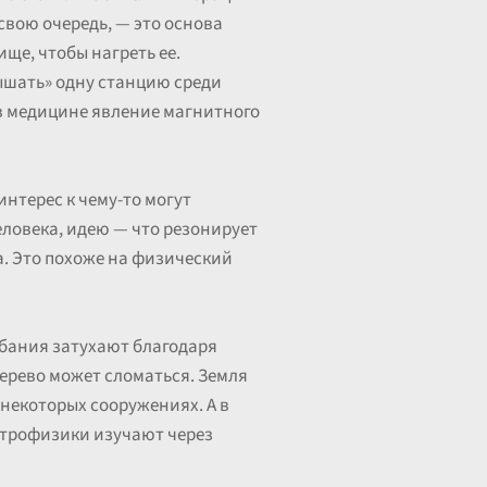
свою очередь, — это основа
ще, чтобы нагреть ее.
ышать» одну станцию среди
 в медицине явление магнитного
нтерес к чему-то могут
человека, идею — что резонирует
а. Это похоже на физический
лебания затухают благодаря
дерево может сломаться. Земля
некоторых сооружениях. А в
строфизики изучают через