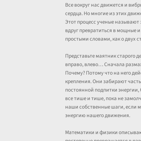
Все вокруг нас движется и виб
сердца. Но многие из этих движ
Этот процесс ученые называют 
вдруг превратиться в мощные и
простыми словами, как о двух 
Представьте маятник старого де
вправо, влево… Сначала размах
Почему? Потому что на него де
крепления. Они забирают часть 
постоянной подпитки энергии, б
все тише и тише, пока не замол
наши собственные шаги, если мы
энергию нашего движения.
Математики и физики описываю