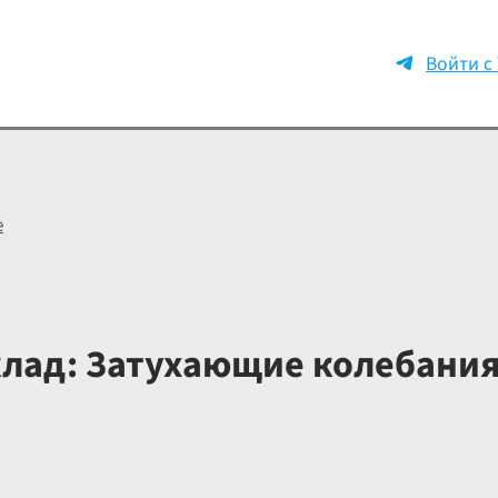
Войти с
е
лад: Затухающие колебания