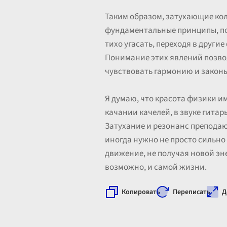
Таким образом, затухающие кол
фундаментальные принципы, по 
тихо угасать, переходя в други
Понимание этих явлений позвол
чувствовать гармонию и законы
Я думаю, что красота физики им
качании качелей, в звуке гитар
Затухание и резонанс преподаю
иногда нужно не просто сильно 
движение, не получая новой эн
возможно, и самой жизни.
Копировать
Переписать
Д