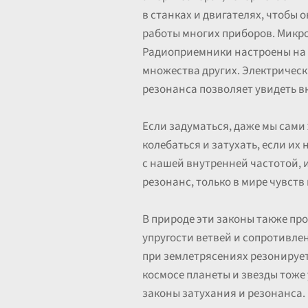
в станках и двигателях, чтобы 
работы многих приборов. Микро
Радиоприемники настроены на 
множества других. Электрическ
резонанса позволяет увидеть в
Если задуматься, даже мы сами 
колебаться и затухать, если их
с нашей внутренней частотой, и
резонанс, только в мире чувств
В природе эти законы также про
упругости ветвей и сопротивле
при землетрясениях резонирует
космосе планеты и звезды тоже
законы затухания и резонанса.