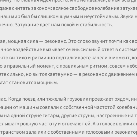
ину. Но главная идея проста: мир не идеален, в нем всегда 
аже считать законом: всякое свободное колебание затухает
, наш мир был бы слишком шумным и неустойчивым. Звуки 
чно. Затухание дает нам покой и стабильность.
гая, мощная сила — резонанс. Это слово звучит почти как 
ичное воздействие вызывает очень сильный ответ в системе
, что вы тихо и ритмично подталкиваете качели в момент, 
то в правильный момент, с правильным ритмом, совсем неб
те сильно, но вы толкаете умно — в резонанс с движением 
ьтат становится мощным.
с. Когда поезд или тяжелый грузовик проезжает рядом, ин
брации от машины совпали с собственной частотой колебани
м на одной струне гитары, другие струны, настроенные на т
слышат» родную частоту и отвечают ей. А в голосе великих 
странством зала или с собственными голосовыми резонатор