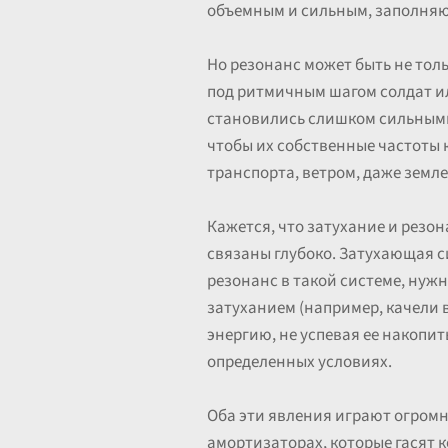
объемным и сильным, заполняю
Но резонанс может быть не тол
под ритмичным шагом солдат ил
становились слишком сильными
чтобы их собственные частоты
транспорта, ветром, даже земл
Кажется, что затухание и резо
связаны глубоко. Затухающая с
резонанс в такой системе, нужн
затуханием (например, качели в
энергию, не успевая ее накопит
определенных условиях.
Оба эти явления играют огромн
амортизаторах, которые гасят 