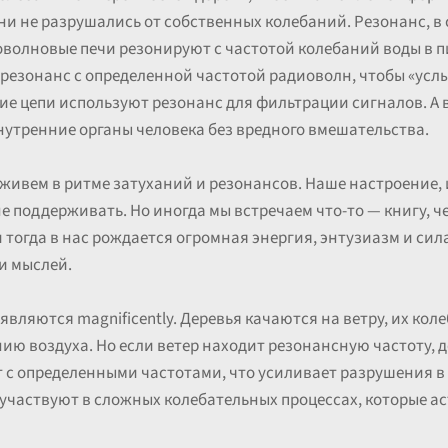
они не разрушались от собственных колебаний. Резонанс, в 
волновые печи резонируют с частотой колебаний воды в пи
резонанс с определенной частотой радиоволн, чтобы «усл
ие цепи используют резонанс для фильтрации сигналов. А
нутренние органы человека без вредного вмешательства.
живем в ритме затуханий и резонансов. Наше настроение, и
 не поддерживать. Но иногда мы встречаем что-то — книгу, 
 тогда в нас рождается огромная энергия, энтузиазм и сил
 и мыслей.
являются magnificently. Деревья качаются на ветру, их ко
нию воздуха. Но если ветер находит резонансную частоту, 
 с определенными частотами, что усиливает разрушения в 
 участвуют в сложных колебательных процессах, которые а