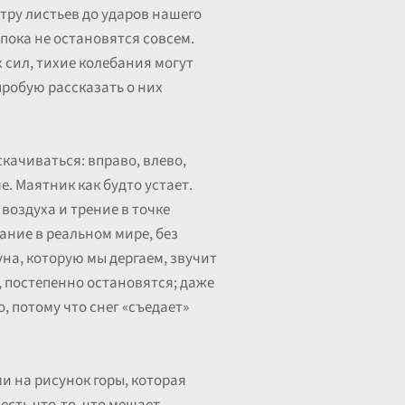
тру листьев до ударов нашего
пока не остановятся совсем.
 сил, тихие колебания могут
пробую рассказать о них
скачиваться: вправо, влево,
 Маятник как будто устает.
оздуха и трение в точке
ание в реальном мире, без
уна, которую мы дергаем, звучит
, постепенно остановятся; даже
, потому что снег «съедает»
 на рисунок горы, которая