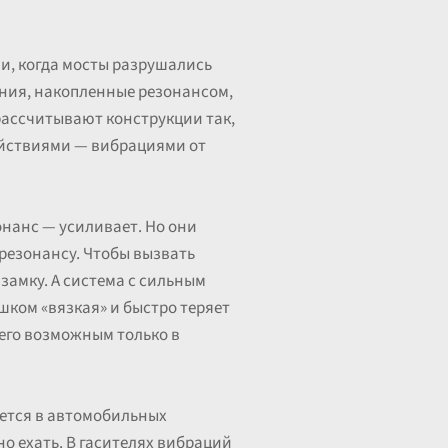
аи, когда мосты разрушались
ания, накопленные резонансом,
рассчитывают конструкции так,
ействиями — вибрациями от
онанс — усиливает. Но они
 резонансу. Чтобы вызвать
 замку. А система с сильным
шком «вязкая» и быстро теряет
 его возможным только в
уется в автомобильных
о ехать. В гасителях вибраций