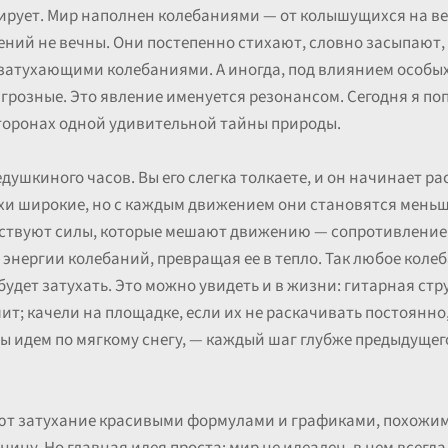
рирует. Мир наполнен колебаниями — от колышущихся на ве
ений не вечны. Они постепенно стихают, словно засыпают, 
затухающими колебаниями. А иногда, под влиянием особых
 грозные. Это явление именуется резонансом. Сегодня я по
сторонах одной удивительной тайны природы.
душкиного часов. Вы его слегка толкаете, и он начинает ра
и широкие, но с каждым движением они становятся меньше.
йствуют силы, которые мешают движению — сопротивление в
энергии колебаний, превращая ее в тепло. Так любое колеб
удет затухать. Это можно увидеть и в жизни: гитарная стр
чит; качели на площадке, если их не раскачивать постоянно
 идем по мягкому снегу, — каждый шаг глубже предыдущего
т затухание красивыми формулами и графиками, похожими