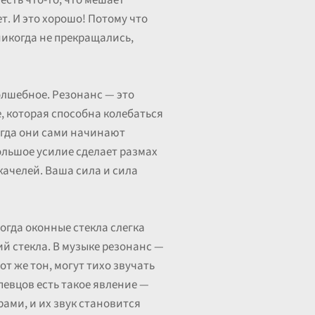
есть что-то, что мешает
. И это хорошо! Потому что
никогда не прекращались,
волшебное. Резонанс — это
, которая способна колебаться
когда они сами начинают
ольшое усилие сделает размах
качелей. Ваша сила и сила
огда оконные стекла слегка
й стекла. В музыке резонанс —
от же тон, могут тихо звучать
певцов есть такое явление —
ами, и их звук становится