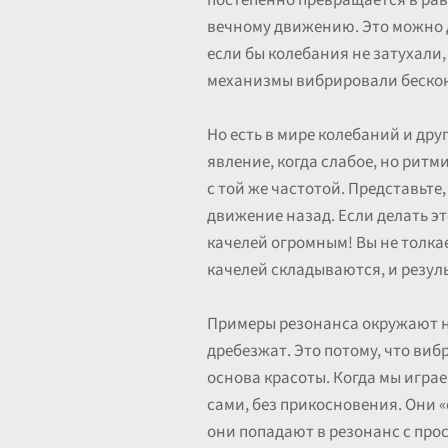
постепенно превращается в равн
вечному движению. Это можно д
если бы колебания не затухали
механизмы вибрировали бесконе
Но есть в мире колебаний и дру
явление, когда слабое, но ритм
с той же частотой. Представьте
движение назад. Если делать э
качелей огромным! Вы не толкае
качелей складываются, и резул
Примеры резонанса окружают на
дребезжат. Это потому, что ви
основа красоты. Когда мы играе
сами, без прикосновения. Они «
они попадают в резонанс с про