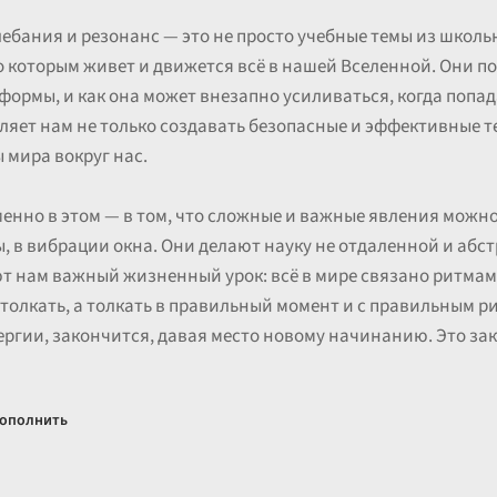
ебания и резонанс — это не просто учебные темы из школьн
которым живет и движется всё в нашей Вселенной. Они по
е формы, и как она может внезапно усиливаться, когда попад
яет нам не только создавать безопасные и эффективные те
 мира вокруг нас.
енно в этом — в том, что сложные и важные явления можно 
ы, в вибрации окна. Они делают науку не отдаленной и абст
т нам важный жизненный урок: всё в мире связано ритмами
толкать, а толкать в правильный момент и с правильным ри
ергии, закончится, давая место новому начинанию. Это зак
ополнить