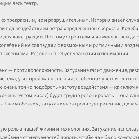
щим весь театр.
ько прекрасным, но и разрушительным. История знает случ
и под воздействием ветра определенной скорости. Колеб
 для конструкции. Поэтому строители и инженеры всегда 
 колебаний не совпадали с возможными ритмичными возд
етрясениями. Резонанс требует уважения и понимания.
нанс — противоположности. Затухание гасит движение, рез
истема, у которой мало энергии, особенно чувствительна к
о очень точно подобрать частоту воздействия — как ключ к
 очень густом масле) будет трудно резонировать — она сли
ь. Таким образом, затухание контролирует резонанс, делая
ую роль в нашей жизни и технологиях. Затухание использ
колебания от неровностей дороги, чтобы нам было комфортн