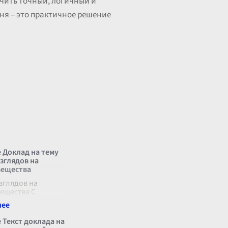
учить точный, логичный и
ня – это практичное решение
 Доклад на тему
зглядов на
вещества
зглядов на
вещества С
х времён
тво стремилось
ироду
 Текст доклада на
го мира и