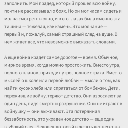
заполнить. Мой прадед, который прошел всю войну,
почти не рассказывал о боях. Но он мог часам сидеть и
молча смотреть в окно, и в его глазах была именно эта
тишина — тяжелая, как камень. Это молчание —
первый и, пожалуй, самый страшный след на душе. В
нем живет все, что невозможно высказать словами.
А еще война крадет самое дорогое — время. Обычное,
мирное время, когда можно просто жить. Вместо утра,
полного планов, приходит утро, полное страха. Вместо
мыслей о школе или первой любви — мысли о том, как
найти кусок хлеба или спрятаться от бомбежки. Дети,
пережившие войну, теряют детство. Они взрослеют за
один день, видя смерть и разрушение. Они не играют в
войнушку — они выживают. Эта потерянная
беззаботность, это украденное детство — еще один
глубокий след. Человек, который в десять лет несет на