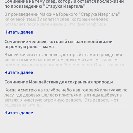
Сочинение на тему след, который остается после жизни
по произведению "Старуха Изергиль"
В произведении Максима Горького "Старуха Изергиль"
ключевой темой является след, который человек
оставляет после своей жизни. Это философское
размышление о значении поступков и их
...
Сочинение человек, который сыграл в моей жизни
огромную роль — мама
В моей жизни есть человек, который с самого рождения
является моим наставником, другом и самым главным
примером для подражания. Это моя мама. Она сыграла в
моей жизни огромную роль
...
Сочинение Мои действия для сохранения природы
Когда я смотрю на голубое небо над головой или гуляю по
лесу, где деревья шелестят листьями, а птицы щебечут в
ветвях, я чувствую огромную радость. Эта радость – от
ощущения, что я
...