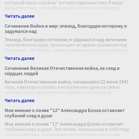
который писал о войне" в стиле журналистики В мире
журналистики, где информация несет силу и правду,
особое место занимают
...
Сочинение Война и мир: эпизод, благодаря которому я
задумался над
Эпизод, благодаря которому я задумался над величием
человеческого духа, произошел во время сражения под
Бородино. Это битва, символизирующая всю трагедию и
героизм войны, захватила
...
Сочинение Великая Отечественная война, ее след в
сердцах людей
Великая Отечественная война, начавшаяся 22 июня 1941
года, навсегда осталась в истории как одна из самых
трагических и героических страниц для народов
Советского Союза. В этот день
...
Мое мнение о поэме "12" Александра Блока оставляет
глубокий след в душе
Мое мнение о поэме "12" Александра Блока оставляет
глубокий след в душе. Эта поэма, написанная в 1918 году,
словно картина, нарисованная красными и черными