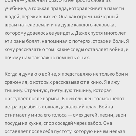
Война — ужасная пора. Это не просто слова из
учебника, а горькая правда, которая живет в памяти
людей, переживших ее. Она как огромный черный
шрам на теле земли и на душе каждого человека,
которому довелось ее увидеть. Даже спустя много лет
эти раны болят, напоминая о потерях, страхе и боли. Я
хочу рассказать о том, какие следы оставляет война, и
почему нам так важно помнить о них.
Когда я думаю о войне, я представляю не только бои и
сражения, о которых рассказывают в кино. Я вижу
тишину. Странную, гнетущую тишину, которая
наступает после взрыва. В ней слышен только шепот
ветра в разбитых окнах да далекий плач. Война
отнимает у мира его голоса — смех детей, песни, звон
посуды на кухне, спор соседей через забор. Она
оставляет после себя пустоту, которую ничем нельзя