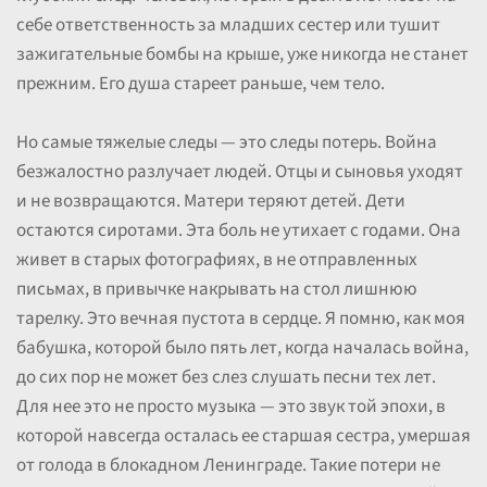
себе ответственность за младших сестер или тушит
зажигательные бомбы на крыше, уже никогда не станет
прежним. Его душа стареет раньше, чем тело.
Но самые тяжелые следы — это следы потерь. Война
безжалостно разлучает людей. Отцы и сыновья уходят
и не возвращаются. Матери теряют детей. Дети
остаются сиротами. Эта боль не утихает с годами. Она
живет в старых фотографиях, в не отправленных
письмах, в привычке накрывать на стол лишнюю
тарелку. Это вечная пустота в сердце. Я помню, как моя
бабушка, которой было пять лет, когда началась война,
до сих пор не может без слез слушать песни тех лет.
Для нее это не просто музыка — это звук той эпохи, в
которой навсегда осталась ее старшая сестра, умершая
от голода в блокадном Ленинграде. Такие потери не