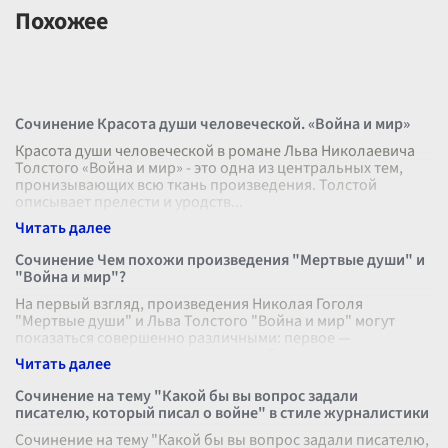
Похожее
Сочинение Красота души человеческой. «Война и мир»
Красота души человеческой в романе Льва Николаевича
Толстого «Война и мир» - это одна из центральных тем,
пронизывающих всю ткань произведения. Толстой
описывает прелести и уродств
...
Сочинение Чем похожи произведения "Мертвые души" и
"Война и мир"?
На первый взгляд, произведения Николая Гоголя
"Мертвые души" и Льва Толстого "Война и мир" могут
показаться совершенно различными: первое —
сатирическая поэма о помещиках и бюрокра
...
Сочинение на тему "Какой бы вы вопрос задали
писателю, который писал о войне" в стиле журналистики
Сочинение на тему "Какой бы вы вопрос задали писателю,