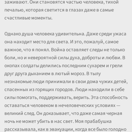
заживают. Они становятся частью человека, тихой
печалью, которая светится в глазах даже в самые
счастливые моменты.
Однако душа человека удивительна. Даже среди ужаса
она находит место для света. И это, пожалуй, самое
важное, что я понял. Война оставляет следы не только
боли, но и невероятной силы духа, доброты и любви. В
окопах солдаты делились последним сухарем и грели
друг друга дыханием в лютый мороз. В тылу
незнакомые люди принимали в свои дома чужих детей,
спасенных из горящих городов. Люди находили в себе
силы помогать, поддерживать, верить. Эта способность
оставаться человеком в нечеловеческих условиях —
великий след. Он доказывает, что даже самая черная
ночь не может убить в нас свет. Моя прабабушка
рассказывала, как в эвакуации, когда все было голодно