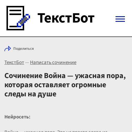
Войти с Telegram
Поделиться
Вход
ТекстБот
—
Написать сочинение
Выбрать режим
Цены
Сочинение Война — ужасная пора,
которая оставляет огромные
следы на душе
Нейросеть: