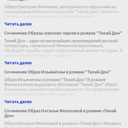
Образ Григория Мелехова, центрального персонажа из
произведения Михаила Шолохова "Тихий Дон", является
сложным и многогранным, отражающим все
противоречия и трагедии революционного
...
Сочинение Образы женских героев в романе "Тихий Дон"
Тихий Дон – один из величайших произведений русской
литературы, написанный Михаилом Шолоховым,
обобщает судьбы людей в переломный момент истории. В
романе главные герои – казаки ст
...
Сочинение Образ Ильиничны в романе "Тихий Дон"
Образ Ильиничны в романе "Тихий Дон" В романе
Михаила Александровича Шолохова "Тихий Дон" образ
Ильиничны занимает особенное место. Он представляет
собой апофеоз женской мудрости,
...
Сочинение Образ Натальи Мелеховой в романе «Тихий
Дон»
Образ Натальи Мелеховой в романе «Тихий Дон» Михаила