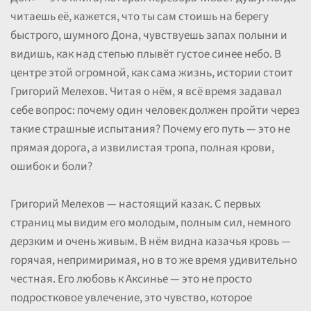
читаешь её, кажется, что ты сам стоишь на берегу
быстрого, шумного Дона, чувствуешь запах полыни и
видишь, как над степью плывёт густое синее небо. В
центре этой огромной, как сама жизнь, истории стоит
Григорий Мелехов. Читая о нём, я всё время задавал
себе вопрос: почему один человек должен пройти через
такие страшные испытания? Почему его путь — это не
прямая дорога, а извилистая тропа, полная крови,
ошибок и боли?
Григорий Мелехов — настоящий казак. С первых
страниц мы видим его молодым, полным сил, немного
дерзким и очень живым. В нём видна казачья кровь —
горячая, непримиримая, но в то же время удивительно
честная. Его любовь к Аксинье — это не просто
подростковое увлечение, это чувство, которое