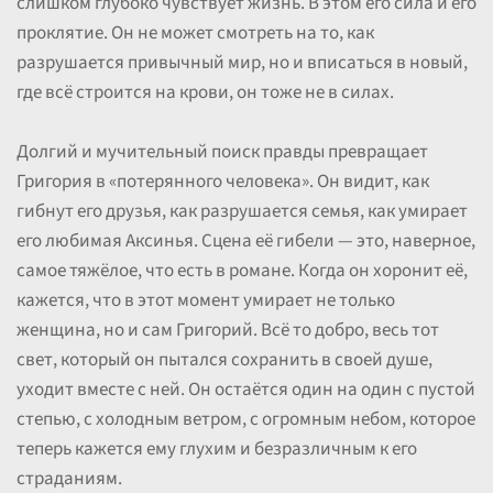
слишком глубоко чувствует жизнь. В этом его сила и его
проклятие. Он не может смотреть на то, как
разрушается привычный мир, но и вписаться в новый,
где всё строится на крови, он тоже не в силах.
Долгий и мучительный поиск правды превращает
Григория в «потерянного человека». Он видит, как
гибнут его друзья, как разрушается семья, как умирает
его любимая Аксинья. Сцена её гибели — это, наверное,
самое тяжёлое, что есть в романе. Когда он хоронит её,
кажется, что в этот момент умирает не только
женщина, но и сам Григорий. Всё то добро, весь тот
свет, который он пытался сохранить в своей душе,
уходит вместе с ней. Он остаётся один на один с пустой
степью, с холодным ветром, с огромным небом, которое
теперь кажется ему глухим и безразличным к его
страданиям.