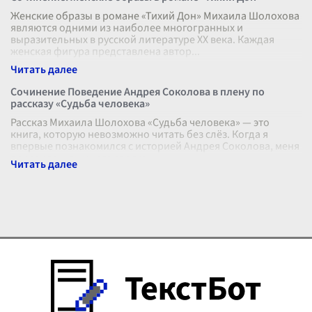
Женские образы в романе «Тихий Дон» Михаила Шолохова
являются одними из наиболее многогранных и
выразительных в русской литературе XX века. Каждая
женская фигура представлена автор
...
Сочинение Поведение Андрея Соколова в плену по
рассказу «Судьба человека»
Рассказ Михаила Шолохова «Судьба человека» — это
книга, которую невозможно читать без слёз. Когда я
впервые познакомился с историей Андрея Соколова, меня
поразило, как много горя м
...