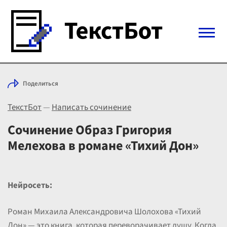
Войти с Telegram
Поделиться
Вход
ТекстБот
—
Написать сочинение
Выбрать режим
Цены
Сочинение Образ Григория
Мелехова в романе «Тихий Дон»
Нейросеть:
Роман Михаила Александровича Шолохова «Тихий
Дон» — это книга, которая переворачивает душу. Когда