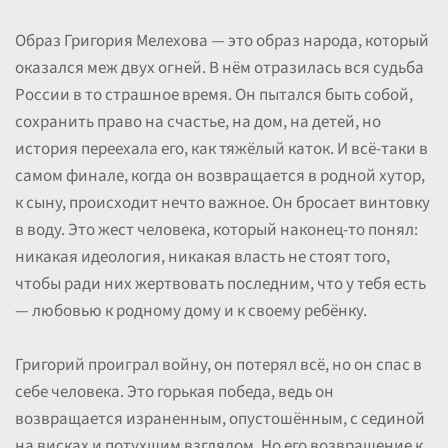
Образ Григория Мелехова — это образ народа, который
оказался меж двух огней. В нём отразилась вся судьба
России в то страшное время. Он пытался быть собой,
сохранить право на счастье, на дом, на детей, но
история переехала его, как тяжёлый каток. И всё-таки в
самом финале, когда он возвращается в родной хутор,
к сыну, происходит нечто важное. Он бросает винтовку
в воду. Это жест человека, который наконец-то понял:
никакая идеология, никакая власть не стоят того,
чтобы ради них жертвовать последним, что у тебя есть
— любовью к родному дому и к своему ребёнку.
Григорий проиграл войну, он потерял всё, но он спас в
себе человека. Это горькая победа, ведь он
возвращается израненным, опустошённым, с сединой
на висках и потухшим взглядом. Но его возвращение к