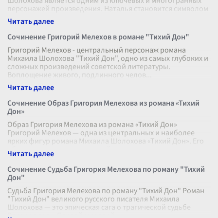
Шолохова является одним из ключевых и многогранных
персонажей произведения. Наталья становится символом
женственности, терпения
...
Сочинение Григорий Мелехов в романе "Тихий Дон"
Григорий Мелехов - центральный персонаж романа
Михаила Шолохова "Тихий Дон", одно из самых глубоких и
сложных произведений советской литературы.
Воплощение живого, подлинного челов
...
Сочинение Образ Григория Мелехова из романа «Тихий
Дон»
Образ Григория Мелехова из романа «Тихий Дон»
Григорий Мелехов — одна из центральных и наиболее
ярких фигур романа Михаила Шолохова «Тихий Дон». Его
образ олицетворяет сложный и п
...
Сочинение Судьба Григория Мелехова по роману "Тихий
Дон"
Судьба Григория Мелехова по роману "Тихий Дон" Роман
"Тихий Дон" великого русского писателя Михаила
Шолохова — это эпическая сага о трагической судьбе
России в годы Первой мировой
...