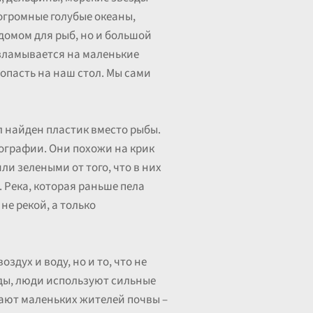
 огромные голубые океаны,
 домом для рыб, но и большой
азламывается на маленькие
 попасть на наш стол. Мы сами
л найден пластик вместо рыбы.
отографии. Они похожи на крик
и зелеными от того, что в них
 Река, которая раньше пела
не рекой, а только
оздух и воду, но и то, что не
еды, люди используют сильные
вают маленьких жителей почвы –