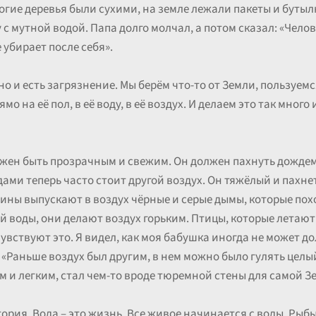
гие деревья были сухими, на земле лежали пакеты и бутылк
с мутной водой. Папа долго молчал, а потом сказал: «Челов
 убирает после себя».
оно и есть загрязнение. Мы берём что-то от Земли, пользуем
мо на её пол, в её воду, в её воздух. И делаем это так много
жен быть прозрачным и свежим. Он должен пахнуть дождем
дами теперь часто стоит другой воздух. Он тяжёлый и пах
ны выпускают в воздух чёрные и серые дымы, которые похо
 воды, они делают воздух горьким. Птицы, которые летают
увствуют это. Я видел, как моя бабушка иногда не может до
 «Раньше воздух был другим, в нем можно было гулять целый 
 и легким, стал чем-то вроде тюремной стены для самой З
тория. Вода – это жизнь. Все живое начинается с воды. Рыб