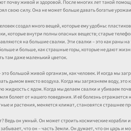
ают почву живой и здоровой. После многих лет такой помо
ерял свою силу. Она не может больше давать богатые урожаи
 Человек создал много вещей, которые ему удобны: пластико
йки, которые внутри полны опасных веществ; старые телефо
авляются на большие свалки. Эти свалки – это как раны на
больше и больше, как страшные горы, которые не дают жизн
ть там даже маленький цветок.
 это большой живой организм, как человек. И когда мы загр
ть дымом вместо воздуха. Когда мы загрязняем воду, это к
ю жидкость с ядом. Когда мы делаем свалки и убиваем почву
Земля болеет от нашего поведения. И её болезнь отражается
ные и растения, меняется климат, становятся страшнее п
ет? Ведь он умный. Он может строить космические корабли 
забывает, что он – часть Земли. Он думает, что он царь и мо