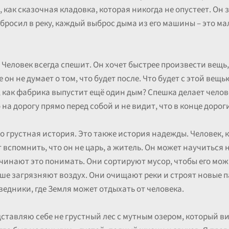
 как сказочная кладовка, которая никогда не опустеет. Он 
 бросил в реку, каждый выброс дыма из его машины – это м
. Человек всегда спешит. Он хочет быстрее произвести вещь,
 он не думает о том, что будет после. Что будет с этой вещь
о, как фабрика выпустит ещё один дым? Спешка делает чело
на дорогу прямо перед собой и не видит, что в конце дороги
ко грустная история. Это также история надежды. Человек,
вспомнить, что он не царь, а житель. Он может научиться 
ачинают это понимать. Они сортируют мусор, чтобы его мо
е загрязняют воздух. Они очищают реки и строят новые п
едники, где Земля может отдыхать от человека.
дставляю себе не грустный лес с мутным озером, который в