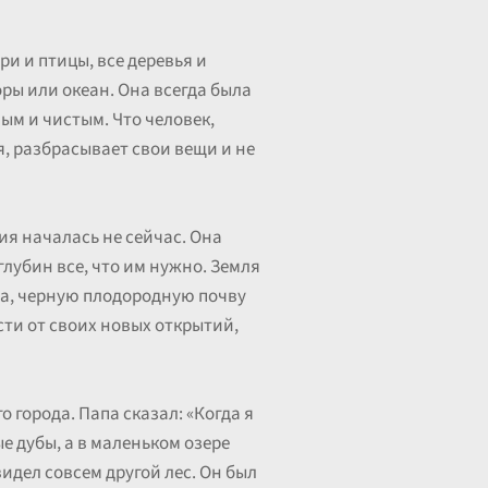
ри и птицы, все деревья и
горы или океан. Она всегда была
ным и чистым. Что человек,
я, разбрасывает свои вещи и не
ия началась не сейчас. Она
глубин все, что им нужно. Земля
пла, черную плодородную почву
сти от своих новых открытий,
 города. Папа сказал: «Когда я
е дубы, а в маленьком озере
видел совсем другой лес. Он был