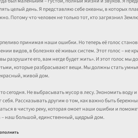
огда был маленьким – густой, полный жизни и звуков. Я пре
лять целый день. Я представляю себе океаны, в которых пл
но. Потому что человек не только тот, кто загрязнил Землю
рпеливо принимая наши ошибки. Но теперь её голос станов
нии видов, в болезнях её живых систем. Этот голос – не кри
вы разрушите его, вам негде будет жить». И этот голос мы
етьми, которые разбрасывают вещи. Мы должны стать умны
екрасный, живой дом.
то сегодня. Не выбрасывать мусор в лесу. Экономить воду и
 себя. Рассказывать другим о том, как важно быть бережны
аться в чистую реку, которая омоет наши ошибки и поможе
да – наш большой, единственный, щедрый дом.
ополнить