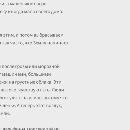
и, а маленькое озеро
еку иногда мало своего дома.
ся этим, а потом выбрасываем
 и так часто, что Земля начинает
 после грозы или морозной
нет машинами, большими
жи на грустные облака. Эти
 высоко, чувствуют это. Люди,
лго гулять на улице, потому что
день». А теперь этот воздух,
емли.
ы, дельфины, морские звёзды