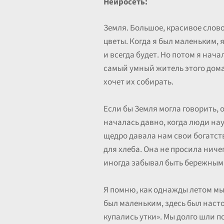
Нейросеть:
Земля. Большое, красивое слово.
цветы. Когда я был маленьким, я
и всегда будет. Но потом я нач
самый умный житель этого дома,
хочет их собирать.
Если бы Земля могла говорить,
началась давно, когда люди нау
щедро давала нам свои богатств
для хлеба. Она не просила ниче
иногда забывал быть бережным
Я помню, как однажды летом мы 
был маленьким, здесь был насто
купались утки». Мы долго шли по