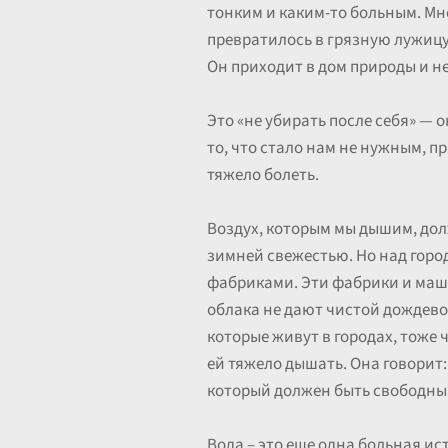
тонким и каким-то больным. Мно
превратилось в грязную лужицу 
Он приходит в дом природы и не
Это «не убирать после себя» — 
то, что стало нам не нужным, пря
тяжело болеть.
Воздух, которым мы дышим, дол
зимней свежестью. Но над горо
фабриками. Эти фабрики и маши
облака не дают чистой дождевой
которые живут в городах, тоже ч
ей тяжело дышать. Она говорит:
который должен быть свободным
Вода – это еще одна больная ис