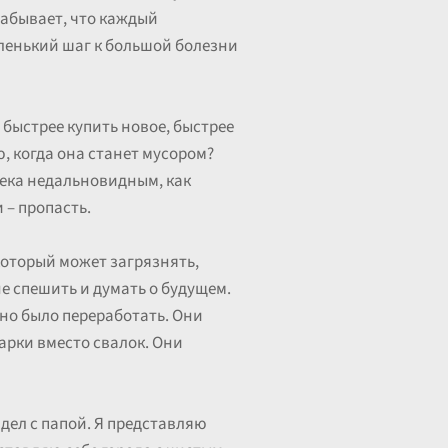
забывает, что каждый
аленький шаг к большой болезни
 быстрее купить новое, быстрее
ю, когда она станет мусором?
века недальновидным, как
 – пропасть.
 который может загрязнять,
не спешить и думать о будущем.
жно было переработать. Они
арки вместо свалок. Они
идел с папой. Я представляю