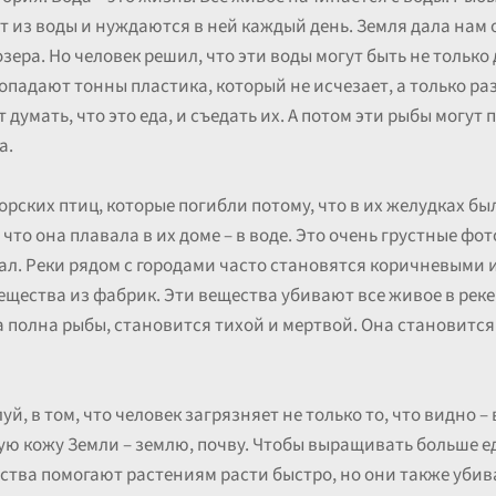
т из воды и нуждаются в ней каждый день. Земля дала нам
зера. Но человек решил, что эти воды могут быть не только
попадают тонны пластика, который не исчезает, а только р
 думать, что это еда, и съедать их. А потом эти рыбы могут
а.
рских птиц, которые погибли потому, что в их желудках бы
у что она плавала в их доме – в воде. Это очень грустные ф
л. Реки рядом с городами часто становятся коричневыми ил
щества из фабрик. Эти вещества убивают все живое в реке.
 полна рыбы, становится тихой и мертвой. Она становится 
, в том, что человек загрязняет не только то, что видно – в
мую кожу Земли – землю, почву. Чтобы выращивать больше 
ства помогают растениям расти быстро, но они также уби