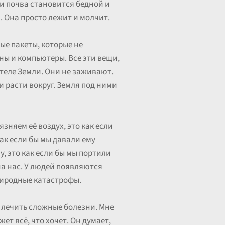
щи почва становится бедной и
. Она просто лежит и молчит.
вые пакеты, которые не
ны и компьютеры. Все эти вещи,
 теле Земли. Они не заживают.
и расти вокруг. Земля под ними
язняем её воздух, это как если
ак если бы мы давали ему
, это как если бы мы портили
 на нас. У людей появляются
риродные катастрофы.
и лечить сложные болезни. Мне
жет всё, что хочет. Он думает,