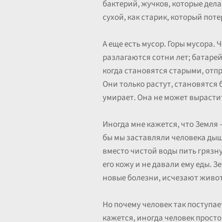
бактерий, жучков, которые дел
сухой, как старик, который пот
А еще есть мусор. Горы мусора.
разлагаются сотни лет; батаре
когда становятся старыми, отпр
Они только растут, становятся 
умирает. Она не может вырасти
Иногда мне кажется, что Земля –
бы мы заставляли человека дыша
вместо чистой воды пить грязну
его кожу и не давали ему еды. 
новые болезни, исчезают живот
Но почему человек так поступа
кажется, иногда человек просто 