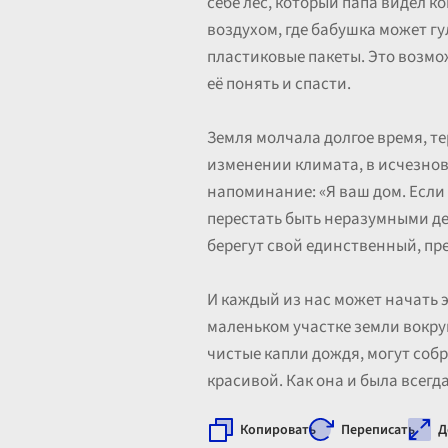
себе лес, который папа видел к
воздухом, где бабушка может гу
пластиковые пакеты. Это возмож
её понять и спасти.
Земля молчала долгое время, те
изменении климата, в исчезнове
напоминание: «Я ваш дом. Если 
перестать быть неразумными д
берегут свой единственный, пр
И каждый из нас может начать э
маленьком участке земли вокруг
чистые капли дождя, могут собр
красивой. Как она и была всег
Копировать
Переписать
Д