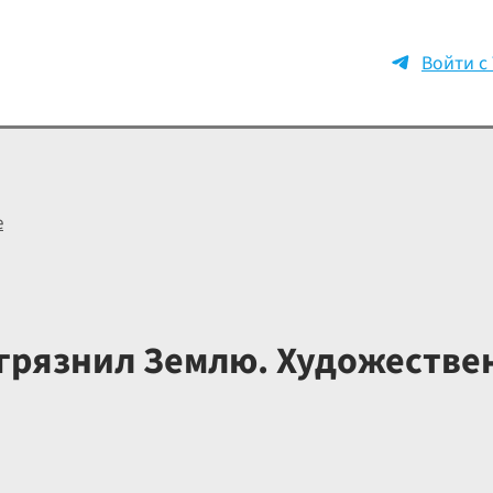
Войти с
е
агрязнил Землю. Художестве