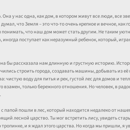
 Она у нас одна, как дом, в котором живут все люди, все зве
 думал, что Земля – это что-то очень крепкое и вечное, как 
ал понимать, что наш дом может стать другим. Не таким уют
 иногда поступает как неразумный ребенок, который, игра
 она бы рассказала нам длинную и грустную историю. Истор
чились строить города, создавать машины, добывать из её 
а: чистую воду для питья и рек, густой лес для домов и те
го взамен, только бережного отношения. Но человек, в радо
.
с папой пошли в лес, который находится недалеко от нашего
ящий лесной царство. Ты мог встретить лису, увидеть стары
 тропинке, и я ждал этого царства. Но когда мы пришли, я у