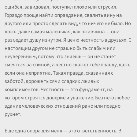
ошибся, завидовал, поступил плохо или струсил.
Гораздо проще найти оправдание, свалить вину на
другого или просто сделать вид, что ничего не было. Но
ложь, даже самая маленькая, как ржавчина — она
разъедает душу изнутри. Я ценю честность в друзьях. С
настоящим другом не страшно быть слабым или
неуверенным, потому что знаешь — он не станет
смеяться за спиной, а честно скажет тебе правду, даже
если она неприятна. Такая правда, сказанная с
заботой, дороже тысячи сладких лживых
комплиментов. Честность — это фундамент, на
котором строятся доверие и уважение. Без него любое
здание человеческих отношений рано или поздно
рухнет.
Еще одна опора для меня — это ответственность. В