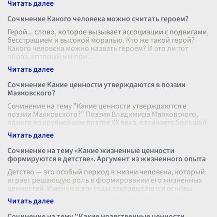
Сочинение Какого человека можно считать героем?
Герой... слово, которое вызывает ассоциации с подвигами,
бесстрашием и высокой моралью. Кто же такой герой?
Какого человека можно назвать героем? И это ли тот
образ, который мы при
...
Сочинение Какие ценности утверждаются в поэзии
Маяковского?
Сочинение на тему "Какие ценности утверждаются в
поэзии Маяковского?" Поэзия Владимирa Маяковского,
одного из крупнейших поэтов XX века, отличаетс большой
эмоциональной насыщеннос
...
Сочинение на тему «Какие жизненные ценности
формируются в детстве». Аргумент из жизненного опыта
Детство — это особый период в жизни человека, который
играет решающую роль в формировании его жизненных
ценностей. Именно в эти годы закладываются основы
того, каким человеком он с
...
Сочинение на тему "Какие нравственные ценности