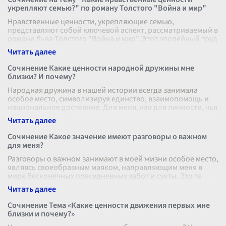
укрепляют семью?" по роману Толстого "Война и мир"
Нравственные ценности, укрепляющие семью,
представляют собой ключевой аспект, рассматриваемый в
романе Льва Толстого "Война и мир". Этот эпопейный труд
не только погружает читателя
...
Сочинение Какие ценности народной дружины мне
близки? И почему?
Народная дружина в нашей истории всегда занимала
особое место, символизируя единство, взаимопомощь и
национальное достояние. Для меня, как для личности, чья
идентичность связана с
...
Сочинение Какое значение имеют разговоры о важном
для меня?
Разговоры о важном занимают в моей жизни особое место,
являясь своеобразным маяком, направляющим меня в
мире бесконечных повседневных забот и суеты. Это те
моменты, когда я могу ос
...
Сочинение Тема «Какие ценности движения первых мне
близки и почему?»