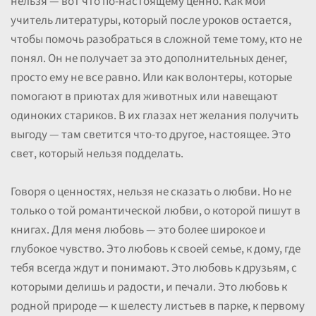
нельзя — вот что по-настоящему ценно. Как мой
учитель литературы, который после уроков остается,
чтобы помочь разобраться в сложной теме тому, кто не
понял. Он не получает за это дополнительных денег,
просто ему не все равно. Или как волонтеры, которые
помогают в приютах для животных или навещают
одиноких стариков. В их глазах нет желания получить
выгоду — там светится что-то другое, настоящее. Это
свет, который нельзя подделать.
Говоря о ценностях, нельзя не сказать о любви. Но не
только о той романтической любви, о которой пишут в
книгах. Для меня любовь — это более широкое и
глубокое чувство. Это любовь к своей семье, к дому, где
тебя всегда ждут и понимают. Это любовь к друзьям, с
которыми делишь и радости, и печали. Это любовь к
родной природе — к шелесту листьев в парке, к первому