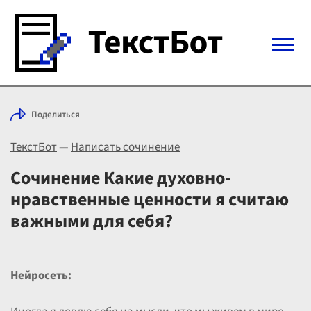
Войти с Telegram
Поделиться
Вход
ТекстБот
—
Написать сочинение
Выбрать режим
Цены
Сочинение Какие духовно-
нравственные ценности я считаю
важными для себя?
Нейросеть: