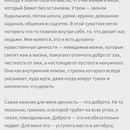
Иногда я ловлю себя на мысли, что мы живем в мире,
который бежит без остановки. Утром — звонок
будильника, потом школа, уроки, кружки, домашние
задания, общение в соцсетях. В этой суматохе легко
потерять что-то главное внутри себя, то, что делает нас
людьми. Мне кажется, это и есть духовно-
нравственные ценности — невидимые маяки, которые
светят нам в жизни, помогают отличать добро от зла,
честность от лжи, а настоящее от пустого и ненужного.
Они как внутренний компас, стрелка которого всегда
указывает, куда идти, даже когда вокруг туман и
непонятно, что делать.
Самая важная для меня ценность — это доброта. Не та
показная, громкая, о которой трубят на всех углах, а
тихая, повседневная. Доброта — это не обязательно
подвиг. Для меня это — уступить место в автобусе,