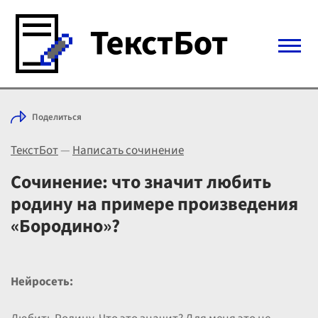
Войти с Telegram
Поделиться
Вход
ТекстБот
—
Написать сочинение
Выбрать режим
Цены
Сочинение: что значит любить
родину на примере произведения
«Бородино»?
Нейросеть: