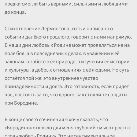
предки смогли быть верными, сильными и любящими
до конца.
Стихотворение Лермонтова, хоть и написано о
событии далёкого прошлого, говорит с нами напрямую.
В наши дни любовь к Родине может проявляться не на
поле боя, а в повседневных делах: в уважении к её
законам, в заботе о её природе, в изучении её истории
и культуры, в добрых отношениях с её людьми. Но суть
остаётся той же: это внутреннее чувство
принадлежности и долга. Это готовность, если придёт
час, постоять за то, что дорого, как стояли те солдаты
при Бородине.
В конце своего сочинения я хочу сказать, что
«Бородино» открыло для меня глубокий смысл простых
слов «любить Родину». Это не сентиментальное