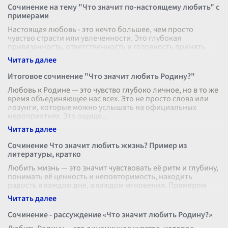
Сочинение на тему "Что значит по-настоящему любить" с
примерами
Настоящая любовь - это нечто большее, чем просто
чувство страсти или увлеченности. Это глубокая
привязанность, ответственность и готовность принять
другого таким, каким он есть. Эт
...
Итоговое сочинение "Что значит любить Родину?"
Любовь к Родине — это чувство глубоко личное, но в то же
время объединяющее нас всех. Это не просто слова или
лозунги, которые можно услышать на официальных
мероприятиях. Это ощуще
...
Сочинение Что значит любить жизнь? Пример из
литературы, кратко
Любить жизнь — это значит чувствовать её ритм и глубину,
понимать её ценность и неповторимость, находить
радость в каждом дне, в каждом мгновении. Примером
такого отношения к жизни
...
Сочинение - рассуждение «Что значит любить Родину?»