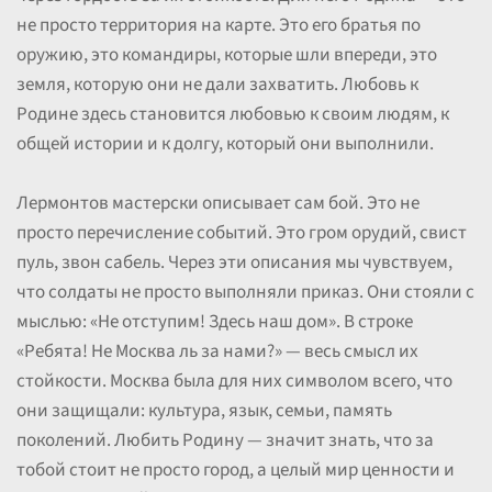
не просто территория на карте. Это его братья по
оружию, это командиры, которые шли впереди, это
земля, которую они не дали захватить. Любовь к
Родине здесь становится любовью к своим людям, к
общей истории и к долгу, который они выполнили.
Лермонтов мастерски описывает сам бой. Это не
просто перечисление событий. Это гром орудий, свист
пуль, звон сабель. Через эти описания мы чувствуем,
что солдаты не просто выполняли приказ. Они стояли с
мыслью: «Не отступим! Здесь наш дом». В строке
«Ребята! Не Москва ль за нами?» — весь смысл их
стойкости. Москва была для них символом всего, что
они защищали: культура, язык, семьи, память
поколений. Любить Родину — значит знать, что за
тобой стоит не просто город, а целый мир ценности и