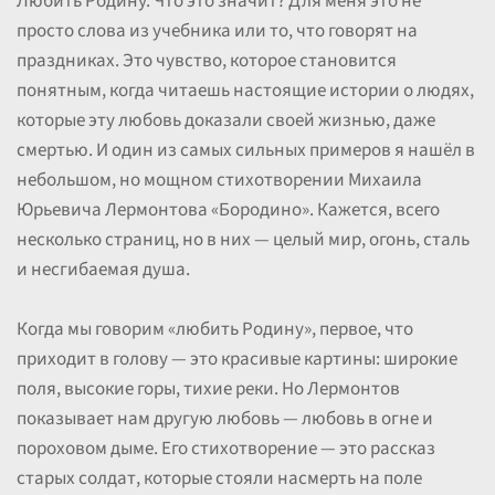
Любить Родину. Что это значит? Для меня это не
просто слова из учебника или то, что говорят на
праздниках. Это чувство, которое становится
понятным, когда читаешь настоящие истории о людях,
которые эту любовь доказали своей жизнью, даже
смертью. И один из самых сильных примеров я нашёл в
небольшом, но мощном стихотворении Михаила
Юрьевича Лермонтова «Бородино». Кажется, всего
несколько страниц, но в них — целый мир, огонь, сталь
и несгибаемая душа.
Когда мы говорим «любить Родину», первое, что
приходит в голову — это красивые картины: широкие
поля, высокие горы, тихие реки. Но Лермонтов
показывает нам другую любовь — любовь в огне и
пороховом дыме. Его стихотворение — это рассказ
старых солдат, которые стояли насмерть на поле