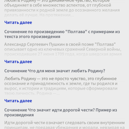
Любить Родину — это динамичное чувство, которое
объединяет в себе множество аспектов, от глубокой
привязанности к родной земле до осознанного желания
делать её лучше. На протяжении
...
Сочинение по произведению "Полтава" с примерами из
текста этого произведения
Александр Сергеевич Пушкин в своей поэме "Полтава"
описывает одно из ключевых сражений Северной войны,
происходившее 27 июня 1709 года, когда шведская армия
под предводительством К
...
Сочинение Что для меня значит любить Родину?
Любить Родину — это не просто чувство, это глубинное
осознание и принадлежность к земле, где ты родился и
вырос, к истории и традициям, которые сформировали
твою личность. Родина —
...
Сочинение Что значит идти дорогой чести? Пример из
произведения
Идти дорогой чести означает следовать своим внутренним
принципам, не предавая убеждения и морали, невзирая на