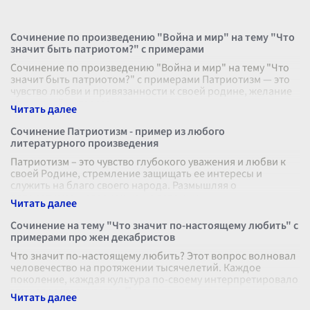
Сочинение по произведению "Война и мир" на тему "Что
значит быть патриотом?" с примерами
Сочинение по произведению "Война и мир" на тему "Что
значит быть патриотом?" с примерами Патриотизм — это
чувство любви и привязанности к своей родине, желание
служить её интереса
...
Сочинение Патриотизм - пример из любого
литературного произведения
Патриотизм – это чувство глубокого уважения и любви к
своей Родине, стремление защищать ее интересы и
служить на благо своего народа. Размышляя о
патриотизме, невозможно не вспомни
...
Сочинение на тему "Что значит по-настоящему любить" с
примерами про жен декабристов
Что значит по-настоящему любить? Этот вопрос волновал
человечество на протяжении тысячелетий. Каждое
поколение, каждая культура по-своему интерпретировало
это непростое чувство. По
...