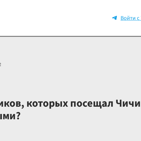
Войти с
е
ков, которых посещал Чичи
ыми?