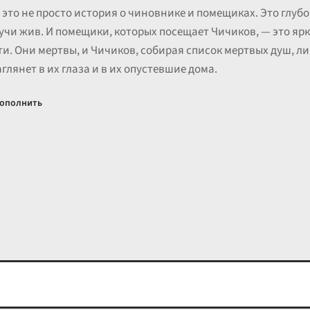
это не просто история о чиновнике и помещиках. Это глубо
учи жив. И помещики, которых посещает Чичиков, — это яр
и. Они мертвы, и Чичиков, собирая список мертвых душ, 
аглянет в их глаза и в их опустевшие дома.
ополнить