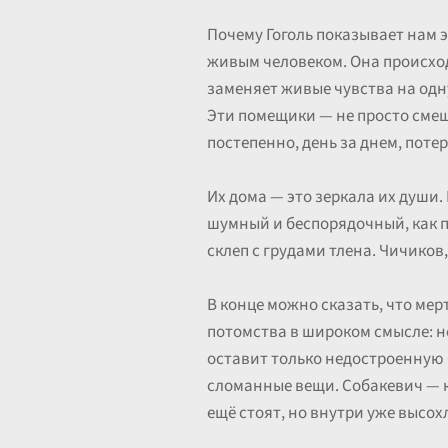
Почему Гоголь показывает нам 
живым человеком. Она происходи
заменяет живые чувства на одну
Эти помещики — не просто сме
постепенно, день за днем, пот
Их дома — это зеркала их души
шумный и беспорядочный, как 
склеп с грудами тлена. Чичико
В конце можно сказать, что мер
потомства в широком смысле: не
оставит только недостроенную 
сломанные вещи. Собакевич — к
ещё стоят, но внутри уже высох