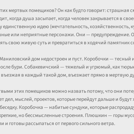
этих мертвых помещиков? Он как будто говорит: страшная с
т, когда душа засыпает, когда человек закрывается в свое
 единственную идею (мечтательность, хозяйственность, кут
шные или неприятные персонажи. Они — предупреждение. 
ерять свою живую суть и превратиться в ходячий памятник 
. Маниловский дом недостроен и пуст. Коробочки — тесный
после бури. Собакевичский — тяжелый и угрюмый, как тю
в, въезжая в каждый такой дом, въезжает прямо в мертвую 
твыми этих помещиков можно назвать потому, что они потер
т дел, мыслей, проектов, которые перейдут дальше и будут
беседку. Коробочка — набитые сундуки, которые распродаду
репкие, но бессмысленные строения. Плюшкин — горы мусор
ли и готовы рассыпаться от первого сильного ветра.