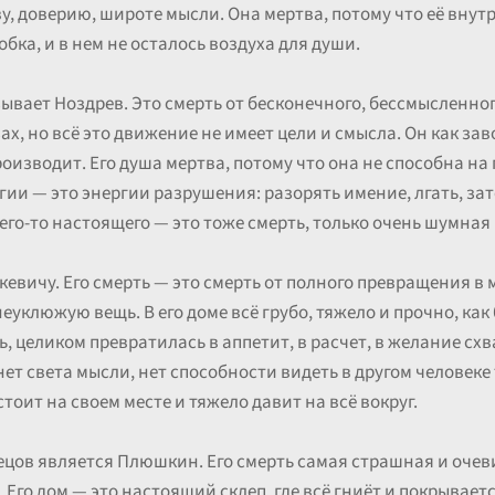
ву, доверию, широте мысли. Она мертва, потому что её вну
бка, и в нем не осталось воздуха для души.
зывает Ноздрев. Это смерть от бесконечного, бессмысленно
казах, но всё это движение не имеет цели и смысла. Он как 
роизводит. Его душа мертва, потому что она не способна на
гии — это энергии разрушения: разорять имение, лгать, зат
его-то настоящего — это тоже смерть, только очень шумная
евичу. Его смерть — это смерть от полного превращения в 
еуклюжую вещь. В его доме всё грубо, тяжело и прочно, как 
ть, целиком превратилась в аппетит, в расчет, в желание схв
нет света мысли, нет способности видеть в другом человеке
тоит на своем месте и тяжело давит на всё вокруг.
цов является Плюшкин. Его смерть самая страшная и очеви
. Его дом — это настоящий склеп, где всё гниёт и покрывае