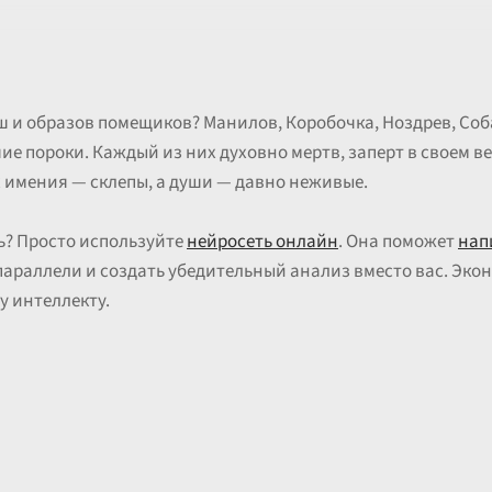
ш и образов помещиков? Манилов, Коробочка, Ноздрев, Со
е пороки. Каждый из них духовно мертв, заперт в своем в
 имения — склепы, а души — давно неживые.
ть? Просто используйте
нейросеть онлайн
. Она поможет
нап
параллели и создать убедительный анализ вместо вас. Экон
у интеллекту.