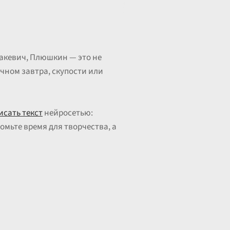
бакевич, Плюшкин — это не
ечном завтра, скупости или
исать текст
нейросетью:
омьте время для творчества, а