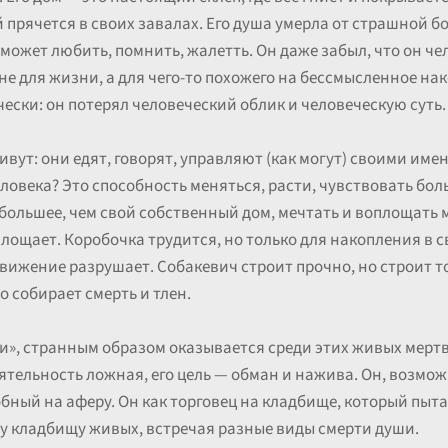
 прячется в своих завалах. Его душа умерла от страшной б
 может любить, помнить, жалетть. Он даже забыл, что он че
не для жизни, а для чего-то похожего на бессмысленное на
ески: он потерял человеческий облик и человеческую суть.
вут: они едят, говорят, управляют (как могут) своими им
еловека? Это способность меняться, расти, чувствовать боль
 большее, чем свой собственный дом, мечтать и воплощать ме
площает. Коробочка трудится, но только для накопления в 
вижение разрушает. Собакевич строит прочно, но строит то
 собирает смерть и тлен.
и», странным образом оказывается среди этих живых мерт
еятельность ложная, его цель — обман и нажива. Он, возмож
ный на аферу. Он как торговец на кладбище, который пытае
ому кладбищу живых, встречая разные виды смерти души.