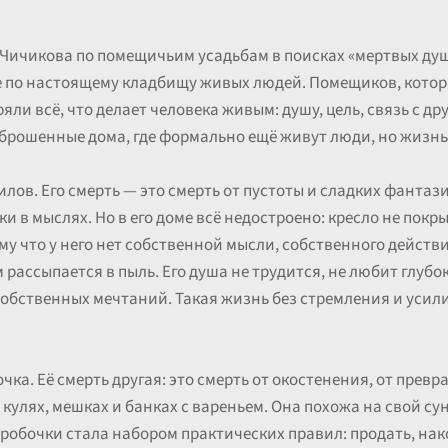
Чичикова по помещичьим усадьбам в поисках «мертвых душ
е по настоящему кладбищу живых людей. Помещиков, котор
яли всё, что делает человека живым: душу, цель, связь с д
брошенные дома, где формально ещё живут люди, но жизнь
лов. Его смерть — это смерть от пустоты и сладких фантази
и в мыслях. Но в его доме всё недостроено: кресло не покры
му что у него нет собственной мысли, собственного действи
 рассыпается в пыль. Его душа не трудится, не любит глубок
обственных мечтаний. Такая жизнь без стремления и усилия
а. Её смерть другая: это смерть от окостенения, от превр
 кулях, мешках и банках с вареньем. Она похожа на свой сун
робочки стала набором практических правил: продать, нак