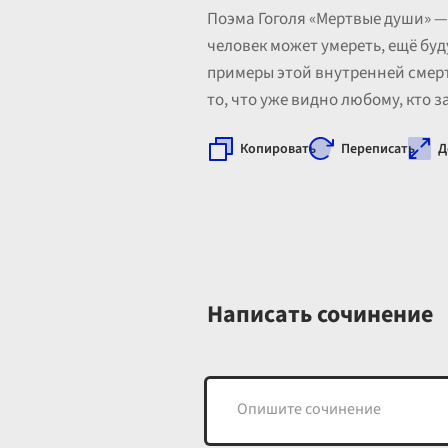
Поэма Гоголя «Мертвые души» — 
человек может умереть, ещё буд
примеры этой внутренней смерт
то, что уже видно любому, кто з
Копировать
Переписать
Д
Написать сочинение