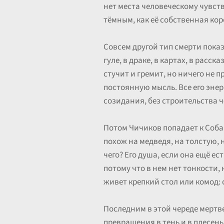
нет места человеческому чувст
тёмным, как её собственная коро
Совсем другой тип смерти пока
гуле, в драке, в картах, в расс
стучит и гремит, но ничего не п
постоянную мысль. Все его энер
созидания, без строительства ч
Потом Чичиков попадает к Собак
похож на медведя, на толстую, н
чего? Его душа, если она ещё ес
потому что в нем нет тонкости, 
живет крепкий стол или комод: с
Последним в этой череде мертве
превращения в тень и в плесень