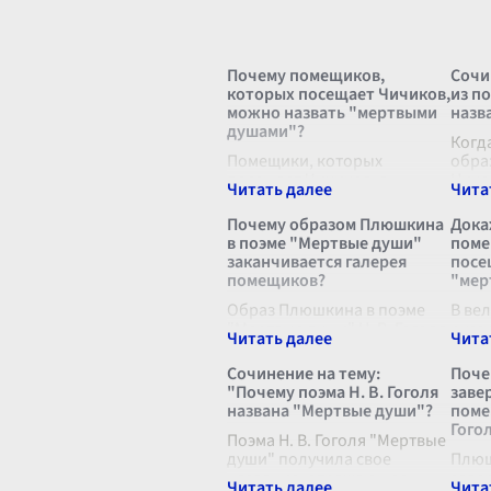
Почему помещиков,
Сочи
которых посещает Чичиков,
из п
можно назвать "мертвыми
назв
душами"?
Когд
Помещики, которых
обра
посещает Чичиков, в
Нико
произведении Николая
Гого
Васильевича Гоголя
нево
Почему образом Плюшкина
Дока
"Мертвые души",
поче
в поэме "Мертвые души"
поме
действительно могут быть
можн
заканчивается галерея
посе
названы "мертвыми
душа
помещиков?
"мер
душами" по нескольким
причинам, которые леж
Образ Плюшкина в поэме
...
В ве
"Мертвые души" Н. В. Гоголя
русс
играет ключевую роль в
встр
завершении галереи
олиц
Сочинение на тему:
Поче
помещиков, потому что он
разл
"Почему поэма Н. В. Гоголя
заве
является своеобразным
мора
названа "Мертвые души"?
поме
финальным аккордом среди
не п
Гого
представителей
Поэма Н. В. Гоголя "Мертвые
...
симв
души" получила свое
Плюш
название, отражающее
заве