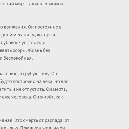
тренний мир стал маленьким и
го движения. Он постоянно в
заводной механизм, который
 глубокое чувство или
евать ссоры. Жизнь без
 и беспокойная.
материю, в грубую силу. Он
будто построено на века, но для
атить и не отпустить. Он мертв,
 тоже человека. Он живёт, как
дная. Это смерть от распада, от
тся пылью. Плюшкин жив, но он