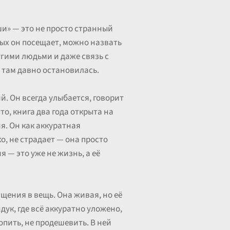
и» — это не просто странный
ых он посещает, можно назвать
ругими людьми и даже связь с
 там давно остановилась.
й. Он всегда улыбается, говорит
то, книга два года открыта на
я. Он как аккуратная
о, не страдает — она просто
 — это уже не жизнь, а её
ащения в вещь. Она живая, но её
дук, где всё аккуратно уложено,
опить, не продешевить. В ней