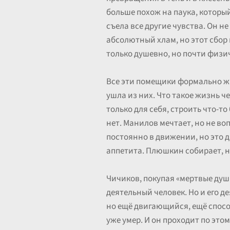
больше похож на паука, который
съела все другие чувства. Он не
абсолютный хлам, но этот сбор 
только душевно, но почти физич
Все эти помещики формально жи
ушла из них. Что такое жизнь ч
только для себя, строить что-то
нет. Манилов мечтает, но не во
постоянно в движении, но это д
аппетита. Плюшкин собирает, но
Чичиков, покупая «мертвые душ
деятельный человек. Но и его д
но ещё двигающийся, ещё способ
уже умер. И он проходит по эт