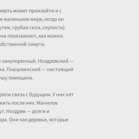
мерть может произойти и с
м маленьком мире, когда он
еж, грубая сила, скупость).
Они показывают, как можно
собственной смерти.
 и закупоренный. Ноздревский —
рьма. Плюшкинский — настоящий
душу помещика.
яли связь с будущим. У них нет
 жить после них. Манилов
т. Ноздрев — долги и
а. Они как деревья, которые