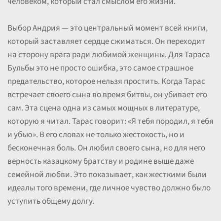
человеком, который стал смыслом его жизни.
Выбор Андрия — это центральный момент всей книги,
который заставляет сердце сжиматься. Он переходит
на сторону врага ради любимой женщины. Для Тараса
Бульбы это не просто ошибка, это самое страшное
предательство, которое нельзя простить. Когда Тарас
встречает своего сына во время битвы, он убивает его
сам. Эта сцена одна из самых мощных в литературе,
которую я читал. Тарас говорит: «Я тебя породил, я тебя
и убью». В его словах не только жестокость, но и
бесконечная боль. Он любил своего сына, но для него
верность казацкому братству и родине выше даже
семейной любви. Это показывает, как жесткими были
идеалы того времени, где личное чувство должно было
уступить общему долгу.