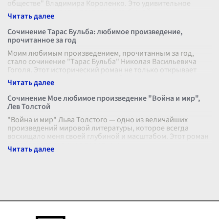
обществе" Владимира Короленко. Это удивительное
произведение подкупает своей глубиной,
...
Сочинение Тарас Бульба: любимое произведение,
прочитанное за год
Моим любимым произведением, прочитанным за год,
стало сочинение "Тарас Бульба" Николая Васильевича
Гоголя. Этот исторический роман не только открывает
перед читателем захватывающий
...
Сочинение Мое любимое произведение "Война и мир",
Лев Толстой
"Война и мир" Льва Толстого — одно из величайших
произведений мировой литературы, которое всегда
восхищало меня своей глубиной и масштабом. Этот роман
охватывает огромное полотно и
...