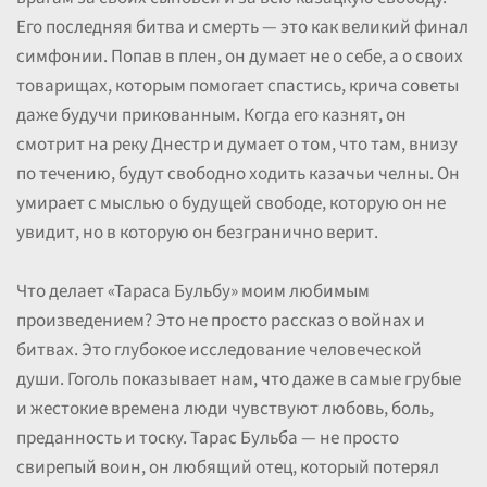
Его последняя битва и смерть — это как великий финал
симфонии. Попав в плен, он думает не о себе, а о своих
товарищах, которым помогает спастись, крича советы
даже будучи прикованным. Когда его казнят, он
смотрит на реку Днестр и думает о том, что там, внизу
по течению, будут свободно ходить казачьи челны. Он
умирает с мыслью о будущей свободе, которую он не
увидит, но в которую он безгранично верит.
Что делает «Тараса Бульбу» моим любимым
произведением? Это не просто рассказ о войнах и
битвах. Это глубокое исследование человеческой
души. Гоголь показывает нам, что даже в самые грубые
и жестокие времена люди чувствуют любовь, боль,
преданность и тоску. Тарас Бульба — не просто
свирепый воин, он любящий отец, который потерял