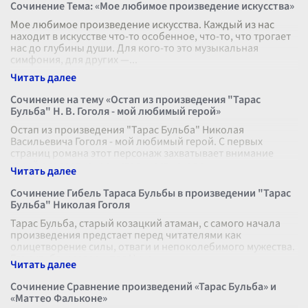
Сочинение Тема: «Мое любимое произведение искусства»
Мое любимое произведение искусства. Каждый из нас
находит в искусстве что-то особенное, что-то, что трогает
нас до глубины души. Для кого-то это музыкальная
симфония, для других —
...
Сочинение на тему «Остап из произведения "Тарас
Бульба" Н. В. Гоголя - мой любимый герой»
Остап из произведения "Тарас Бульба" Николая
Васильевича Гоголя - мой любимый герой. С первых
страниц романа этот персонаж захватывает внимание
своей смелостью, решительностью и пр
...
Сочинение Гибель Тараса Бульбы в произведении "Тарас
Бульба" Николая Гоголя
Тарас Бульба, старый козацкий атаман, с самого начала
произведения предстает перед читателями как
олицетворение силы, отваги и непоколебимого мужества.
Его судьба, развернутая Нико
...
Сочинение Сравнение произведений «Тарас Бульба» и
«Маттео Фальконе»