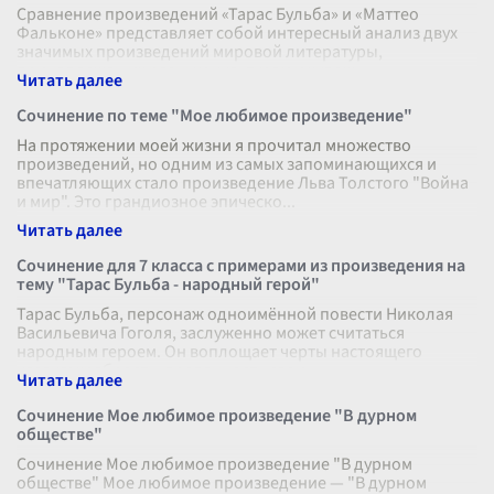
Сравнение произведений «Тарас Бульба» и «Маттео
Фальконе» представляет собой интересный анализ двух
значимых произведений мировой литературы,
принадлежащих разным культурам и худож
...
Сочинение по теме "Мое любимое произведение"
На протяжении моей жизни я прочитал множество
произведений, но одним из самых запоминающихся и
впечатляющих стало произведение Льва Толстого "Война
и мир". Это грандиозное эпическо
...
Сочинение для 7 класса с примерами из произведения на
тему "Тарас Бульба - народный герой"
Тарас Бульба, персонаж одноимённой повести Николая
Васильевича Гоголя, заслуженно может считаться
народным героем. Он воплощает черты настоящего
казака: храбрость, преданность свои
...
Сочинение Мое любимое произведение "В дурном
обществе"
Сочинение Мое любимое произведение "В дурном
обществе" Мое любимое произведение — "В дурном