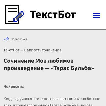
Войти с Telegram
Поделиться
Вход
ТекстБот
—
Написать сочинение
Выбрать режим
Цены
Сочинение Мое любимое
произведение — «Тарас Бульба»
Нейросеть:
Когда я думаю о книге, которая поразила меня больше
всех, я сразу вспоминаю «Тараса Бульбу» Николая