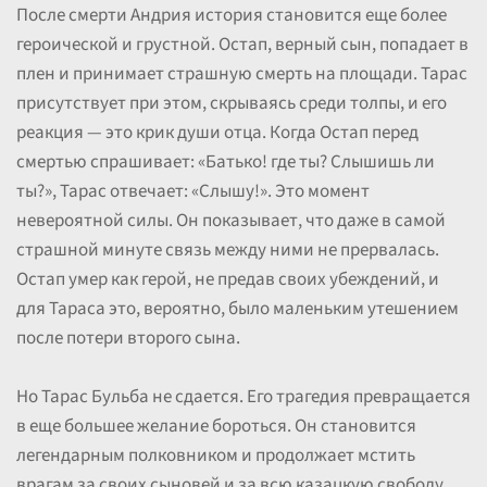
После смерти Андрия история становится еще более
героической и грустной. Остап, верный сын, попадает в
плен и принимает страшную смерть на площади. Тарас
присутствует при этом, скрываясь среди толпы, и его
реакция — это крик души отца. Когда Остап перед
смертью спрашивает: «Батько! где ты? Слышишь ли
ты?», Тарас отвечает: «Слышу!». Это момент
невероятной силы. Он показывает, что даже в самой
страшной минуте связь между ними не прервалась.
Остап умер как герой, не предав своих убеждений, и
для Тараса это, вероятно, было маленьким утешением
после потери второго сына.
Но Тарас Бульба не сдается. Его трагедия превращается
в еще большее желание бороться. Он становится
легендарным полковником и продолжает мстить
врагам за своих сыновей и за всю казацкую свободу.