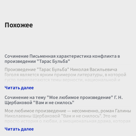
Похожее
Сочинение Письменная характеристика конфликта в
произведении "Тарас Бульба"
Произведение "Тарас Бульба" Николая Васильевича
Гоголя является ярким примером литературы, в которой
густо переплетаются темы верности, национальной и
личной чести, а также кровавы
...
Сочинение на тему "Мое любимое произведение" Г. Н.
Щербаковой "Вам и не снилось"
Мое любимое произведение — несомненно, роман Галины
Николаевны Щербаковой "Вам и не снилось". Это не
просто история о любви, а эмоциональная драма, которая
пронизывает всю душу сво
...