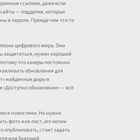
странным ссылкам, даже если
 сайты — подделки, которые
ины и пароли. Прежде чем что-то
олезни цифрового мира. Они
бы защититься, нужен хороший
 потому что хакеры постоянно
анавливать обновления для
ют» найденные дыры в
е «Доступно обновление» — всё
лимся новостями. Но нужно
ить фото или пост, его копии
о опубликовать, стоит задать
теля или будущий