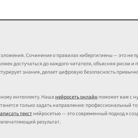
зложения. Сочинение о правилах кибергигиены — это не пр
олжен достучаться до каждого читателя, объясняя риски и 
ктурирует знания, делает цифровую безопасность привычк
нному интеллекту. Наша
нейросеть онлайн
поможет вам с н
танется только задать направление: профессиональный то
аписать текст
нейросетью — это современный подход к соз
 впечатляющий результат.