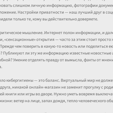
ликовать слишком личную информацию, фотографии докумен
ложение. Настройки приватности — наш лучший друг в соц
видели только те, кому вы действительно доверяете.
критическое мышление. Интернет полон информации, и дале
, «сенсационные» открытия — часто за этим стоит просто
Прежде чем поверить в какую-то новость или поделиться е
? Публикуют ли эту же информацию известные новостные а
ной? Умение отделять правду от вымысла, факты от мнен
а.
вило кибергигиены — это баланс. Виртуальный мир не долж
 друга, никакой онлайн-магазин не заменит прогулку с род
ей книги или игры во дворе. Нужно уметь вовремя выключа
изни: ветер на лице, запах дождя, тепло человеческого об