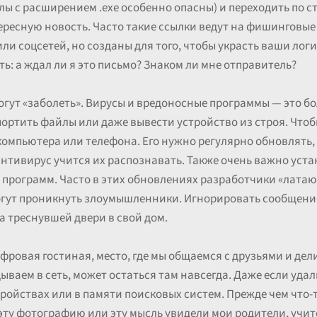
лы с расширением .exe особенно опасны) и переходить по 
есную новость. Часто такие ссылки ведут на фишинговые
ли соцсетей, но созданы для того, чтобы украсть ваши лог
ть: а ждал ли я это письмо? Знаком ли мне отправитель?
могут «заболеть». Вирусы и вредоносные программы — это б
ортить файлы или даже вывести устройство из строя. Что
компьютера или телефона. Его нужно регулярно обновлять,
нтивирус учится их распознавать. Также очень важно уст
программ. Часто в этих обновлениях разработчики «лата
могут проникнуть злоумышленники. Игнорировать сообщени
а треснувшей двери в свой дом.
фровая гостиная, место, где мы общаемся с друзьями и де
дываем в сеть, может остаться там навсегда. Даже если удал
ройствах или в памяти поисковых систем. Прежде чем что-т
ы эту фотографию или эту мысль увидели мои родители, учи