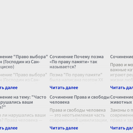
нение "Право выбора"
Сочинение Почему поэма
Сочинение
н (Господин из Сан-
«По праву памяти» так
Право и мо
циско)
называется?
важные ка
нение "Право выбора"
Поэма "По праву памяти"
играют ре
н (Господин из Сан-
была написана поэтом XX
жизни люб
циско) Право выбора
века Анной Ахматовой в
Хотя их ин
на из самых волнующих
период сталинских
рассматри
лезненных проблем,
репрессий, и название этого
взаимоотн
нение на тему: "Часто
Сочинение Права и свободы
Сочинение
рые когда-либо
произведения не случайно
и глубоко
арушались ваши
человека
животных
лись человеческого
вызывает в читателях
а?"
ствования. В
...
множество размышл
Права и свободы человека
...
Законы о 
о ли нарушались ваши
— это неотъемлемая часть
современн
а? Права человека —
современной цивилизации,
права и з
основополагающие
вобравшая в себя долгий
становится
нтии и свободы,
путь истории, борьбы,
актуальны