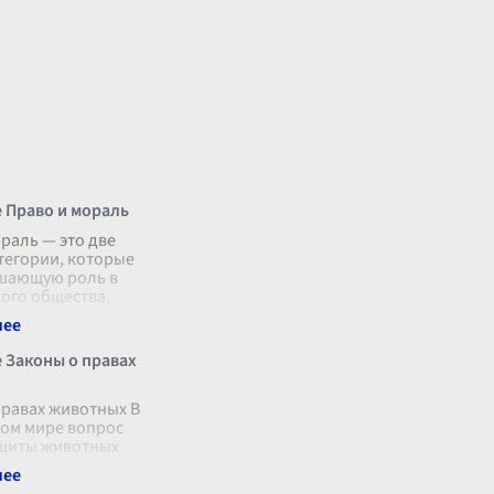
 Право и мораль
раль — это две
тегории, которые
шающую роль в
ого общества.
огда
вают отдельно, их
ошение значимо
 Законы о правах
. Мораль
...
правах животных В
ом мире вопрос
ащиты животных
 всё более
м и требующим