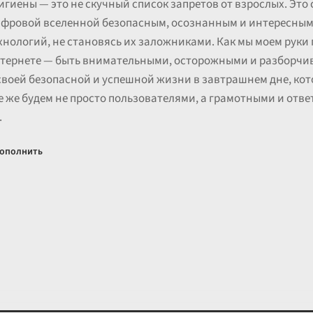
гиены — это не скучный список запретов от взрослых. Это 
ифровой вселенной безопасным, осознанным и интересным
нологий, не становясь их заложниками. Как мы моем руки п
интернете — быть внимательными, осторожными и разборчи
 своей безопасной и успешной жизни в завтрашнем дне, кот
е же будем не просто пользователями, а грамотными и отв
.
ополнить