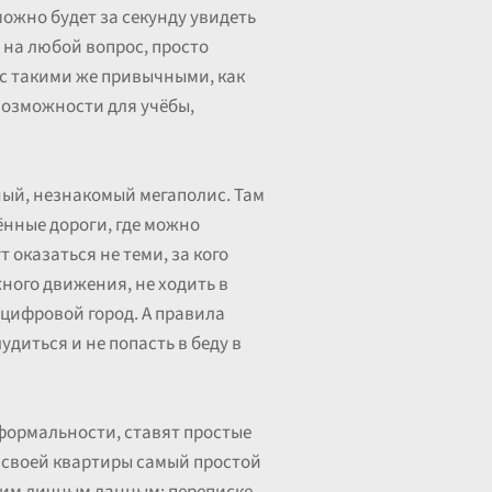
ожно будет за секунду увидеть
т на любой вопрос, просто
ас такими же привычными, как
возможности для учёбы,
мный, незнакомый мегаполис. Там
ённые дороги, где можно
 оказаться не теми, за кого
ного движения, не ходить в
 цифровой город. А правила
диться и не попасть в беду в
 формальности, ставят простые
ь своей квартиры самый простой