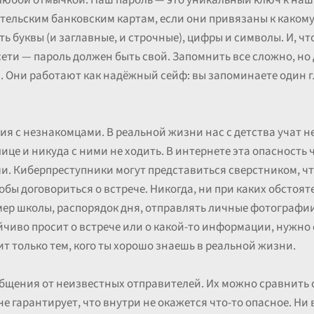
 любой отмычкой. Наш пароль — это уникальный ключ к на
ительским банковским картам, если они привязаны к какому
 буквы (и заглавные, и строчные), цифры и символы. И, чт
ети — пароль должен быть свой. Запомнить все сложно, но 
Они работают как надёжный сейф: вы запоминаете один гл
я с незнакомцами. В реальной жизни нас с детства учат н
це и никуда с ними не ходить. В интернете эта опасность 
и. Киберпреступники могут представиться сверстником, ч
бы договориться о встрече. Никогда, ни при каких обстоят
омер школы, распорядок дня, отправлять личные фотограф
чиво просит о встрече или о какой-то информации, нужно 
ит только тем, кого ты хорошо знаешь в реальной жизни.
общения от неизвестных отправителей. Их можно сравнить
е гарантирует, что внутри не окажется что-то опасное. Ни 