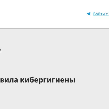
Войти с
е
вила кибергигиены