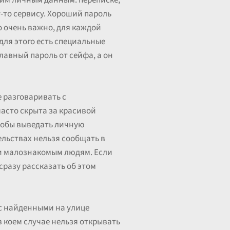
шим личным данным: переписке,
-то сервису. Хороший пароль
о очень важно, для каждой
для этого есть специальные
авный пароль от сейфа, а он
е разговаривать с
часто скрыта за красивой
тобы выведать личную
ельствах нельзя сообщать в
ии малознакомым людям. Если
сразу рассказать об этом
 с найденными на улице
в коем случае нельзя открывать