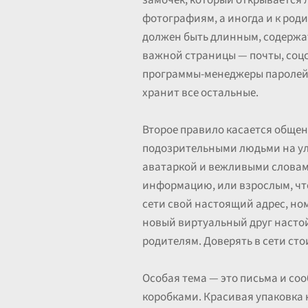
замочек, который открывается
фотографиям, а иногда и к род
должен быть длинным, содержать
важной страницы — почты, соцс
программы-менеджеры паролей. 
хранит все остальные.
Второе правило касается общени
подозрительными людьми на ули
аватаркой и вежливыми словам
информацию, или взрослым, что
сети свой настоящий адрес, н
новый виртуальный друг настой
родителям. Доверять в сети сто
Особая тема — это письма и со
коробками. Красивая упаковка н