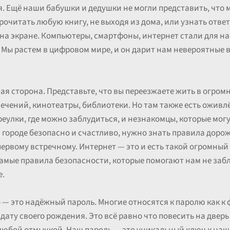
. Ещё наши бабушки и дедушки не могли представить, что м
прочитать любую книгу, не выходя из дома, или узнать отве
 на экране. Компьютеры, смартфоны, интернет стали для н
 Мы растем в цифровом мире, и он дарит нам невероятные 
ая сторона. Представьте, что вы переезжаете жить в огро
лечений, кинотеатры, библиотеки. Но там также есть оживл
еулки, где можно заблудиться, и незнакомцы, которые могут
 городе безопасно и счастливо, нужно знать правила дорож
первому встречному. Интернет — это и есть такой огромный
самые правила безопасности, которые помогают нам не заблу
е.
 — это надёжный пароль. Многие относятся к паролю как к
дату своего рождения. Это всё равно что повесить на двер