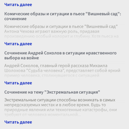
Комические образы и ситуации в пьесе "Вишневый сад":
сочинение
Комические образы и ситуации в пьесе "Вишневый сад"
Антона Чехова играют важную роль, придавая
произведению особый колорит и глубину. Хотя пьеса на
первый взгляд может показаться т
...
Сочинение Андрей Соколов в ситуации нравственного
выбора на войне
Андрей Соколов, главный герой рассказа Михаила
Шолохова "Судьба человека", представляет собой яркий
пример человека, столкнувшегося с ситуацией
нравственного выбора на войне. Война
...
Сочинение на тему "Экстремальная ситуация"
Экстремальные ситуации способны возникать в самых
непредсказуемых местах и в любое время. Будь то
природные явления или техногенные катастрофы, они
требуют от человека моментальной
...