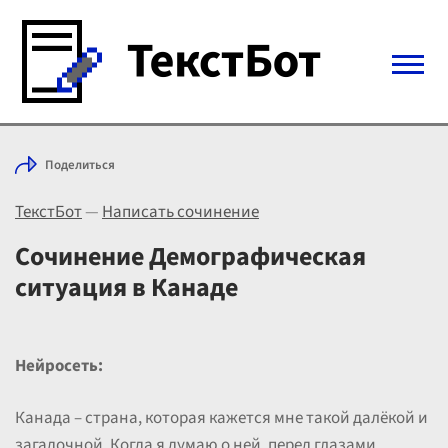
Войти с Telegram
Поделиться
Вход
ТекстБот
—
Написать сочинение
Выбрать режим
Цены
Сочинение Демографическая
ситуация в Канаде
Нейросеть:
Канада – страна, которая кажется мне такой далёкой и
загадочной. Когда я думаю о ней, перед глазами