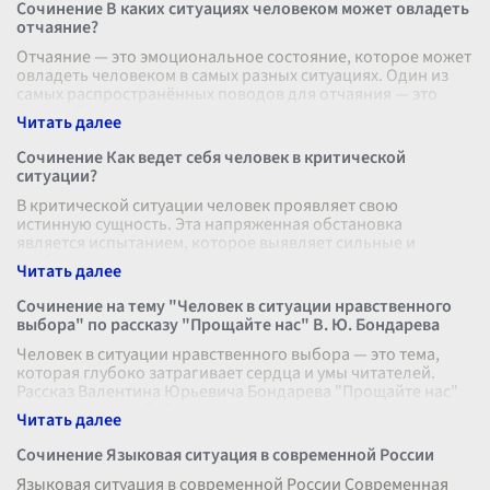
Сочинение В каких ситуациях человеком может овладеть
отчаяние?
Отчаяние — это эмоциональное состояние, которое может
овладеть человеком в самых разных ситуациях. Один из
самых распространённых поводов для отчаяния — это
потеря близкого человек
...
Сочинение Как ведет себя человек в критической
ситуации?
В критической ситуации человек проявляет свою
истинную сущность. Эта напряженная обстановка
является испытанием, которое выявляет сильные и
слабые стороны характера, а также внутре
...
Сочинение на тему "Человек в ситуации нравственного
выбора" по рассказу "Прощайте нас" В. Ю. Бондарева
Человек в ситуации нравственного выбора — это тема,
которая глубоко затрагивает сердца и умы читателей.
Рассказ Валентина Юрьевича Бондарева "Прощайте нас"
представляет собой приме
...
Сочинение Языковая ситуация в современной России
Языковая ситуация в современной России Современная