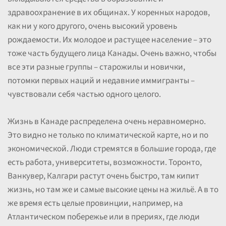
здравоохранение в их общинах. У коренных народов,
как ни у кого другого, очень высокий уровень
рождаемости. Их молодое и растущее население – это
тоже часть будущего лица Канады. Очень важно, чтобы
все эти разные группы – старожилы и новички,
потомки первых наций и недавние иммигранты –
чувствовали себя частью одного целого.
Жизнь в Канаде распределена очень неравномерно.
Это видно не только по климатической карте, но и по
экономической. Люди стремятся в большие города, где
есть работа, университеты, возможности. Торонто,
Ванкувер, Калгари растут очень быстро, там кипит
жизнь, но там же и самые высокие цены на жильё. А в то
же время есть целые провинции, например, на
Атлантическом побережье или в прериях, где люди