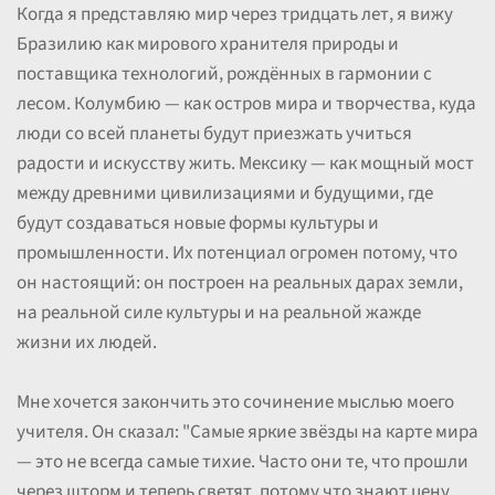
Когда я представляю мир через тридцать лет, я вижу
Бразилию как мирового хранителя природы и
поставщика технологий, рождённых в гармонии с
лесом. Колумбию — как остров мира и творчества, куда
люди со всей планеты будут приезжать учиться
радости и искусству жить. Мексику — как мощный мост
между древними цивилизациями и будущими, где
будут создаваться новые формы культуры и
промышленности. Их потенциал огромен потому, что
он настоящий: он построен на реальных дарах земли,
на реальной силе культуры и на реальной жажде
жизни их людей.
Мне хочется закончить это сочинение мыслью моего
учителя. Он сказал: "Самые яркие звёзды на карте мира
— это не всегда самые тихие. Часто они те, что прошли
через шторм и теперь светят, потому что знают цену