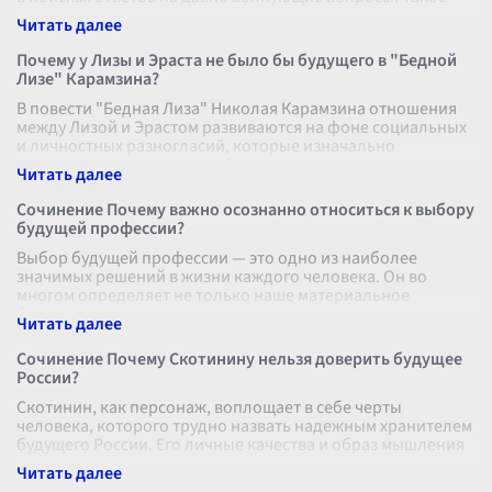
желание приоткрыть завес
...
Почему у Лизы и Эраста не было бы будущего в "Бедной
Лизе" Карамзина?
В повести "Бедная Лиза" Николая Карамзина отношения
между Лизой и Эрастом развиваются на фоне социальных
и личностных разногласий, которые изначально
предрекают их трагический исхо
...
Сочинение Почему важно осознанно относиться к выбору
будущей профессии?
Выбор будущей профессии — это одно из наиболее
значимых решений в жизни каждого человека. Он во
многом определяет не только наше материальное
благосостояние, но и уровень удовлетво
...
Сочинение Почему Скотинину нельзя доверить будущее
России?
Скотинин, как персонаж, воплощает в себе черты
человека, которого трудно назвать надежным хранителем
будущего России. Его личные качества и образ мышления
создают предпосылки для р
...