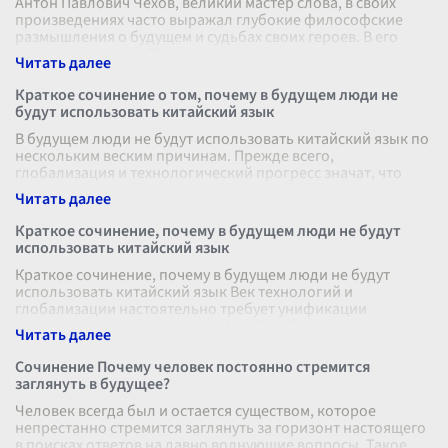
Антон Павлович Чехов, великий мастер слова, в своих
произведениях часто выражал глубокие философские
размышления о будущем и судьбах своих героев. В его
знаменитой пьесе "Вишнёвый
...
Краткое сочинение о том, почему в будущем люди не
будут использовать китайский язык
В будущем люди не будут использовать китайский язык по
нескольким веским причинам. Прежде всего,
глобализация и технологический прогресс значат, что
знания и информация становятся
...
Краткое сочинение, почему в будущем люди не будут
использовать китайский язык
Краткое сочинение, почему в будущем люди не будут
использовать китайский язык Век технологий и
глобализации настоятельно требует унификации
коммуникационных средств. Китайский язы
...
Сочинение Почему человек постоянно стремится
заглянуть в будущее?
Человек всегда был и остается существом, которое
непрестанно стремится заглянуть за горизонт настоящего
в поисках ответов на давно волнующие вопросы. Такое