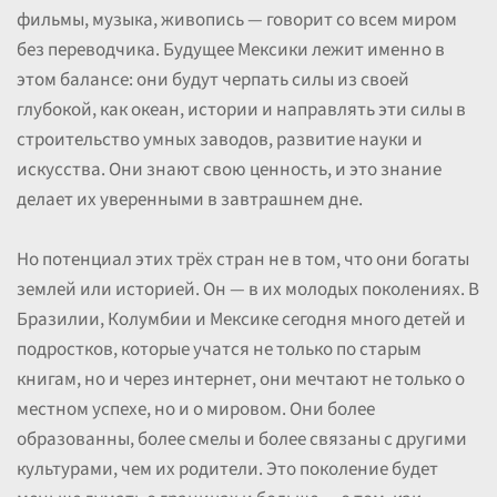
фильмы, музыка, живопись — говорит со всем миром
без переводчика. Будущее Мексики лежит именно в
этом балансе: они будут черпать силы из своей
глубокой, как океан, истории и направлять эти силы в
строительство умных заводов, развитие науки и
искусства. Они знают свою ценность, и это знание
делает их уверенными в завтрашнем дне.
Но потенциал этих трёх стран не в том, что они богаты
землей или историей. Он — в их молодых поколениях. В
Бразилии, Колумбии и Мексике сегодня много детей и
подростков, которые учатся не только по старым
книгам, но и через интернет, они мечтают не только о
местном успехе, но и о мировом. Они более
образованны, более смелы и более связаны с другими
культурами, чем их родители. Это поколение будет