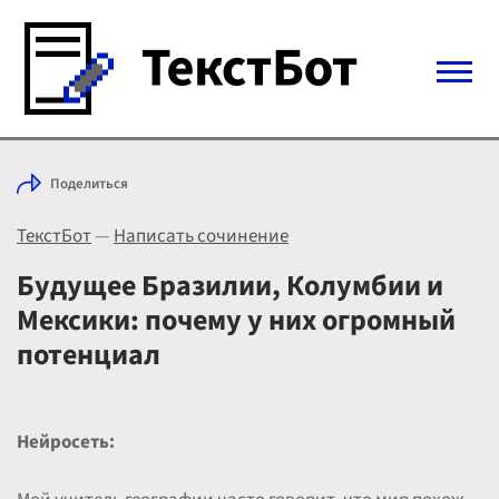
Войти с Telegram
Поделиться
Вход
ТекстБот
—
Написать сочинение
Выбрать режим
Цены
Будущее Бразилии, Колумбии и
Мексики: почему у них огромный
потенциал
Нейросеть: