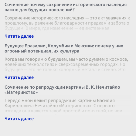
Сочинение почему сохранение исторического наследия
важно для будущих поколений?
Сохранение исторического наследия — это акт уважения к
прошлому, выражение благодарности предкам и забота о
будущем. В мире, где изменение — единственная
константа, историческое на
...
Будущее Бразилии, Колумбии и Мексики: почему у них
огромный потенциал, их культура
Когда мы говорим о будущем, мы часто думаем о космосе,
новейших технологиях и сверхсовременных городах. Но
будущее — это не только холодный металл и стекло. Это
также теплое солнце
...
Сочинение по репродукции картины В. К. Нечитайло
«Материнство»
Передо мной лежит репродукция картины Василия
Кирилловича Нечитайло «Материнство». С первого
взгляда она кажется такой простой и понятной, но чем
дольше смотришь, тем больше чувств
...