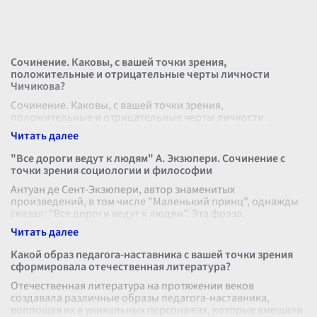
Сочинение. Каковы, с вашей точки зрения,
положительные и отрицательные черты личности
Чичикова?
Сочинение. Каковы, с вашей точки зрения,
положительные и отрицательные черты личности
Чичикова? Павел Иванович Чичиков, главный герой
знаменитой поэмы Николая Васильевича Гоголя «
...
"Все дороги ведут к людям" А. Экзюпери. Сочинение с
точки зрения социологии и философии
Антуан де Сент-Экзюпери, автор знаменитых
произведений, в том числе "Маленький принц", однажды
сказал: "Все дороги ведут к людям". Эта фраза,
наполненная глубоким символизмом, отра
...
Какой образ педагога-наставника с вашей точки зрения
сформировала отечественная литература?
Отечественная литература на протяжении веков
создавала различные образы педагога-наставника,
воплощая их в уникальных персонажах, которые вмещали