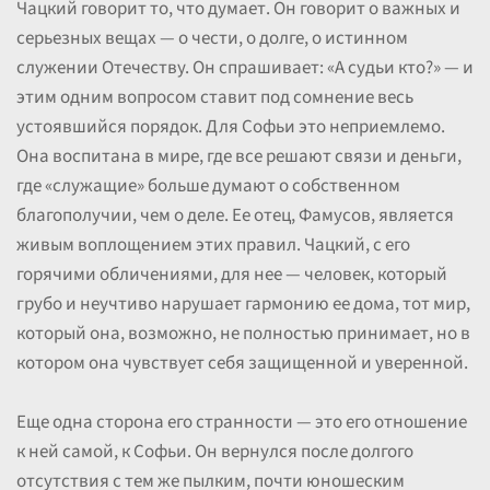
Чацкий говорит то, что думает. Он говорит о важных и
серьезных вещах — о чести, о долге, о истинном
служении Отечеству. Он спрашивает: «А судьи кто?» — и
этим одним вопросом ставит под сомнение весь
устоявшийся порядок. Для Софьи это неприемлемо.
Она воспитана в мире, где все решают связи и деньги,
где «служащие» больше думают о собственном
благополучии, чем о деле. Ее отец, Фамусов, является
живым воплощением этих правил. Чацкий, с его
горячими обличениями, для нее — человек, который
грубо и неучтиво нарушает гармонию ее дома, тот мир,
который она, возможно, не полностью принимает, но в
котором она чувствует себя защищенной и уверенной.
Еще одна сторона его странности — это его отношение
к ней самой, к Софьи. Он вернулся после долгого
отсутствия с тем же пылким, почти юношеским