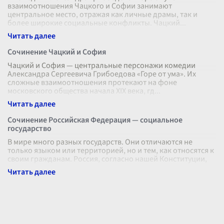
взаимоотношения Чацкого и Софии занимают
центральное место, отражая как личные драмы, так и
более широкие социальные конфликты. Чацкий
...
Сочинение Чацкий и София
Чацкий и София — центральные персонажи комедии
Александра Сергеевича Грибоедова «Горе от ума». Их
сложные взаимоотношения протекают на фоне
московского общества начала XIX века, гд
...
Сочинение Российская Федерация — социальное
государство
В мире много разных государств. Они отличаются не
только языком или территорией, но и тем, как относятся к
своим гражданам. Россия, согласно нашей Конституции,
является социальным
...