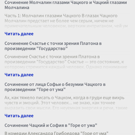
Сочинение Молчалин глазами Чацкого и Чацкий глазами
Молчалина
Часть 1: Молчалин глазами Чацкого В глазах Чацкого
Молчалин предстает не более чем серым, ничем не
примечательным человеком, вертким интриганом, чей ум
подобен безликой, скользкой
...
Сочинение Счастье с точки зрения Платона в
произведении "Государство"
Сочинение Счастье с точки зрения Платона в
произведении "Государство" Счастье — это состояние, к
которому стремится каждый человек. Однако понимание
сущности счастья может значите
...
Сочинение от лица Софьи о безумии Чацкого в
произведении "Горе от ума"
Ах, как тяжело писать о Чацком, когда в груди еще вихрь
чувств и эмоций. Этот человек... не знаю, как точнее
выразить свои мысли. Его неуемная энергия и речи, такие
резкие и непрек
...
Сочинение Чацкий и София в "Горе от ума"
В комедии Александра Грибоедова "Горе от ума"