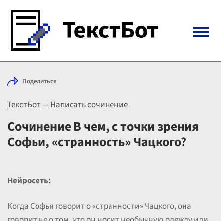
Войти с Telegram
Поделиться
Вход
ТекстБот
—
Написать сочинение
Выбрать режим
Цены
Сочинение В чем, с точки зрения
Софьи, «странность» Чацкого?
Нейросеть:
Когда Софья говорит о «странности» Чацкого, она
говорит не о том, что он носит необычную одежду или