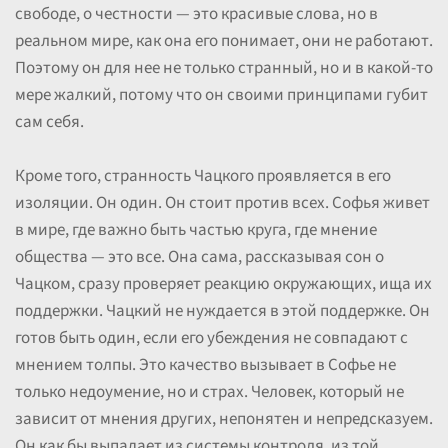
свободе, о честности — это красивые слова, но в
реальном мире, как она его понимает, они не работают.
Поэтому он для нее не только странный, но и в какой-то
мере жалкий, потому что он своими принципами губит
сам себя.
Кроме того, странность Чацкого проявляется в его
изоляции. Он один. Он стоит против всех. Софья живет
в мире, где важно быть частью круга, где мнение
общества — это все. Она сама, рассказывая сон о
Чацком, сразу проверяет реакцию окружающих, ища их
поддержки. Чацкий не нуждается в этой поддержке. Он
готов быть один, если его убеждения не совпадают с
мнением толпы. Это качество вызывает в Софье не
только недоумение, но и страх. Человек, который не
зависит от мнения других, непонятен и непредсказуем.
Он как бы выпадает из системы контроля, из той