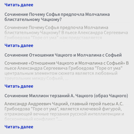
в себе идеалы и противоречия своег
...
Сочинение Почему Софья предпочла Молчалина
блистательному Чацкому?
Сочинение Почему Софья предпочла Молчалина
блистательному Чацкому? В пьесе Александра Сергеевича
Грибоедова "Горе от ума" нам представляется
захватывающая и многослойная драма, в
...
Сочинение Отношения Чацкого и Молчалина с Софьей
Сочинение «Отношения Чацкого и Молчалина с Софьей» В
пьесе Александра Сергеевича Грибоедова "Горе от ума"
центральным элементом сюжета является любовный
треугольник между Софьей,
...
Сочинение Миллион терзаний А. Чацкого (образ Чацкого)
Александр Андреевич Чацкий, главный герой пьесы А.С.
Грибоедова "Горе от ума", является ключевой фигурой,
отражающей вечные терзания русской интеллигенции и
бесконечный конфликт ".
...