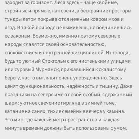
заходит за горизонт. Леса здесь – чаще хвойные,
стройные и прямые, как свечи, а бескрайние просторы
тундры летом покрываются нежным ковром мхов и
ягод. В такой природе не выживешь, не подчинившись
её законам. Возможно, именно поэтому северные
народы славятся своей основательностью,
спокойствием и внутренней дисциплиной. Их города,
будь то уютный Стокгольм с его чистенькими улицами
или суровый Мурманск, прижавшийся к скалистому
берегу, часто выглядят очень упорядоченно. Здесь
ценят функциональность, надёжность и тишину. Даже
праздники на севере имеют свой особый, сдержанный
шарм: уютное свечение гирлянд в зимней тьме,
катание на санях, тихие семейные вечера у камина.
Это мир, где каждый метр пространства и каждая
минута времени должны быть использованы с умом.