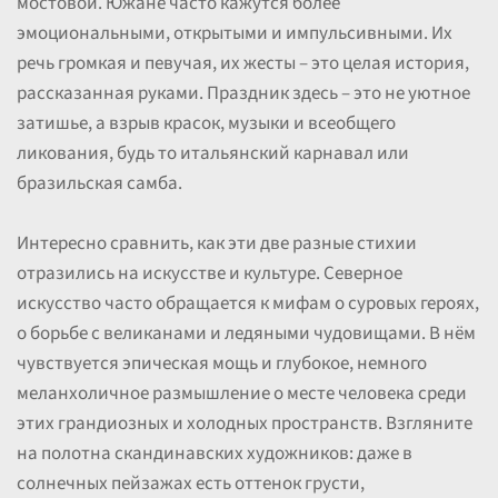
мостовой. Южане часто кажутся более
эмоциональными, открытыми и импульсивными. Их
речь громкая и певучая, их жесты – это целая история,
рассказанная руками. Праздник здесь – это не уютное
затишье, а взрыв красок, музыки и всеобщего
ликования, будь то итальянский карнавал или
бразильская самба.
Интересно сравнить, как эти две разные стихии
отразились на искусстве и культуре. Северное
искусство часто обращается к мифам о суровых героях,
о борьбе с великанами и ледяными чудовищами. В нём
чувствуется эпическая мощь и глубокое, немного
меланхоличное размышление о месте человека среди
этих грандиозных и холодных пространств. Взгляните
на полотна скандинавских художников: даже в
солнечных пейзажах есть оттенок грусти,