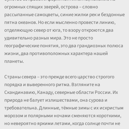
огромных спящих зверей, острова – словно
рассыпанные самоцветы, синие жилки рек и бездонные
пятна океанов. Но если мысленно провести линию,
отделяющую север от юга, то взору откроются два
удивительно разных мира. Это не просто
географические понятия, это два грандиозных полюса
жизни, два противоположных характера нашей
планеты.
Страны севера – это прежде всего царство строгого
порядка и выверенного ритма. Взгляните на
Скандинавию, Канаду, северные области России. Их
природа не балует излишествами, она сурова и
требовательна. Длинные, тёмные зимы с их искристым
морозом и полярными ночами сменяются короткими,
но невероятно яркими летами, когда солнце почти не