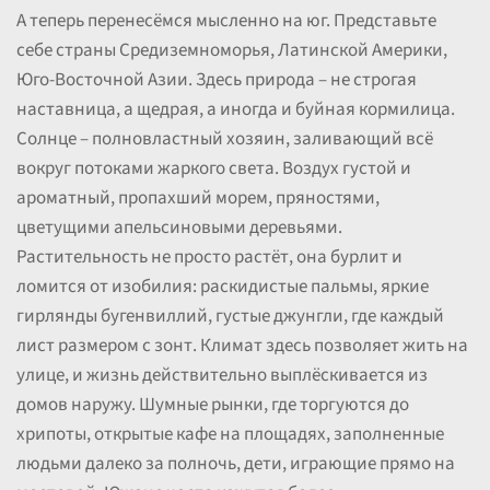
А теперь перенесёмся мысленно на юг. Представьте
себе страны Средиземноморья, Латинской Америки,
Юго-Восточной Азии. Здесь природа – не строгая
наставница, а щедрая, а иногда и буйная кормилица.
Солнце – полновластный хозяин, заливающий всё
вокруг потоками жаркого света. Воздух густой и
ароматный, пропахший морем, пряностями,
цветущими апельсиновыми деревьями.
Растительность не просто растёт, она бурлит и
ломится от изобилия: раскидистые пальмы, яркие
гирлянды бугенвиллий, густые джунгли, где каждый
лист размером с зонт. Климат здесь позволяет жить на
улице, и жизнь действительно выплёскивается из
домов наружу. Шумные рынки, где торгуются до
хрипоты, открытые кафе на площадях, заполненные
людьми далеко за полночь, дети, играющие прямо на