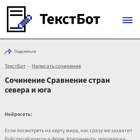
Войти с Telegram
Поделиться
Вход
ТекстБот
—
Написать сочинение
Выбрать режим
Цены
Сочинение Сравнение стран
севера и юга
Нейросеть:
Если посмотреть на карту мира, нас сразу же захватит
буйство её красок и форм. Континенты, похожие на