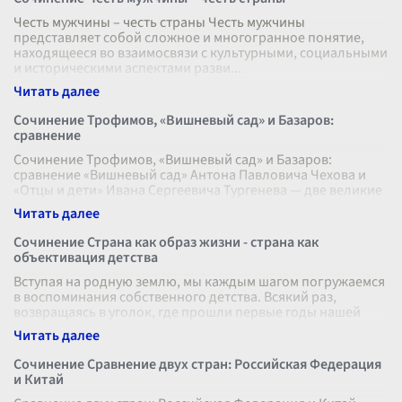
Честь мужчины – честь страны Честь мужчины
представляет собой сложное и многогранное понятие,
находящееся во взаимосвязи с культурными, социальными
и историческими аспектами разви
...
Сочинение Трофимов, «Вишневый сад» и Базаров:
сравнение
Сочинение Трофимов, «Вишневый сад» и Базаров:
сравнение «Вишневый сад» Антона Павловича Чехова и
«Отцы и дети» Ивана Сергеевича Тургенева — две великие
пьесы, принадлежащие золото
...
Сочинение Страна как образ жизни - страна как
объективация детства
Вступая на родную землю, мы каждым шагом погружаемся
в воспоминания собственного детства. Всякий раз,
возвращаясь в уголок, где прошли первые годы нашей
жизни, мы осознаем, что стр
...
Сочинение Сравнение двух стран: Российская Федерация
и Китай