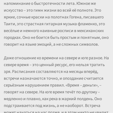
напоминание о быстротечности лета. Южное же
искусство – это гимн жизни во всей её полноте. Это
яркие, сочные краски на полотнах Гогена, писавшего
Таити, это страстная гитарная музыка фламенко, это
весёлые и немного наивные росписи в мексиканских
городках. Оно не боится быть простым и понятным, оно
говорит на языке эмоций, а не сложных символов.
Даже отношение ко времени на севере и юге разное. На
севере время – это ценный ресурс, его нельзя тратить
зря. Расписания составляются на месяцы вперёд,
встречи назначаются точно, и опоздание считается
серьёзным нарушением правил. «Время – деньги», –
говорят на севере. На юге время течёт по-другому –
медленно и плавно, как река в жаркий полдень. Оно
подстраивается под жизнь, а не наоборот. Встреча
может начаться на час позже, и в этом никто не увидит