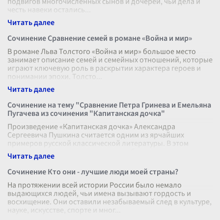
подвигов многочисленных сынов и дочерей, чьи дела и
честь навеки остались
...
Сочинение Сравнение семей в романе «Война и мир»
В романе Льва Толстого «Война и мир» большое место
занимает описание семей и семейных отношений, которые
играют ключевую роль в раскрытии характера героев и
понимании эпохи. Толсто
...
Сочинение на тему "Сравнение Петра Гринева и Емельяна
Пугачева из сочинения "Капитанская дочка"
Произведение «Капитанская дочка» Александра
Сергеевича Пушкина считается одним из ярчайших
примеров русской классической литературы. В этом
произведении автор мастерски изображает
...
Сочинение Кто они - лучшие люди моей страны?
На протяжении всей истории России было немало
выдающихся людей, чьи имена вызывают гордость и
восхищение. Они оставили незабываемый след в культуре,
науке, искусстве, спорте и мног
...