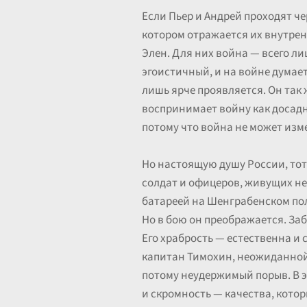
Если Пьер и Андрей проходят че
котором отражается их внутренн
Элен. Для них война — всего л
эгоистичный, и на войне думае
лишь ярче проявляется. Он так 
воспринимает войну как досад
потому что война не может изме
Но настоящую душу России, тот
солдат и офицеров, живущих не
батареей на Шенграбенском пол
Но в бою он преображается. Заб
Его храбрость — естественна и с
капитан Тимохин, неожиданной 
потому неудержимый порыв. В 
и скромность — качества, котор