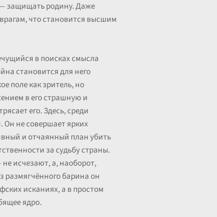
 — защищать родину. Даже
 врагам, что становится высшим
ечущийся в поисках смысла
ойна становится для него
е поле как зритель, но
жением в его страшную и
рясает его. Здесь, среди
. Он не совершает ярких
аивный и отчаянный план убить
тственности за судьбу страны.
не исчезают, а, наоборот,
Из размягчённого барина он
фских исканиях, а в простом
бящее ядро.