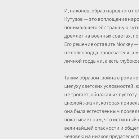
И, наконец, образ народного п
Кутузов — это воплощение народ
понимающего её страшную суть и
дремлет на военных советах, п
Его решение оставить Москву — 
не полководца-завоевателя, а м
личной гордыни, а есть глубоко
Таким образом, война в романе
шелуху светских условностей, к
не трогает, обнажая их пустоту
школой жизни, которая привела 
она была естественным проявле
показывает нам, что истинный х
величайшей опасности и общего 
человек: на низкое предательст