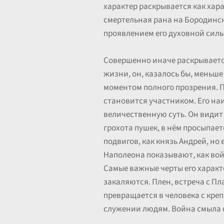
характер раскрывается как хар
смертельная рана на Бородинск
проявлением его духовной силы
Совершенно иначе раскрывается
жизни, он, казалось бы, меньш
моментом полного прозрения. П
становится участником. Его на
величественную суть. Он видит 
грохота пушек, в нём просыпае
подвигов, как князь Андрей, но
Наполеона показывают, как вой
Самые важные черты его характ
закаляются. Плен, встреча с П
превращается в человека с кре
служении людям. Война смыла с 