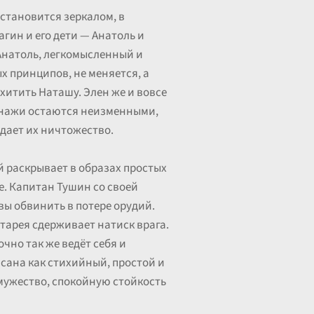
 становится зеркалом, в
гин и его дети — Анатоль и
 Анатоль, легкомысленный и
х принципов, не меняется, а
охитить Наташу. Элен же и вовсе
сонажи остаются неизменными,
ждает их ничтожество.
й раскрывает в образах простых
е. Капитан Тушин со своей
вы обвинить в потере орудий.
атарея сдерживает натиск врага.
очно так же ведёт себя и
сана как стихийный, простой и
мужество, спокойную стойкость