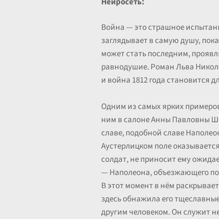
Нейросеть:
Война — это страшное испытани
заглядывает в самую душу, пока
может стать последним, проявл
равнодушие. Роман Льва Никола
и война 1812 года становится д
Одним из самых ярких примеров
ним в салоне Анны Павловны Шер
славе, подобной славе Наполеон
Аустерлицком поле оказывается
солдат, не приносит ему ожидае
— Наполеона, объезжающего пол
В этот момент в нём раскрывае
здесь обнажила его тщеславные
другим человеком. Он служит не