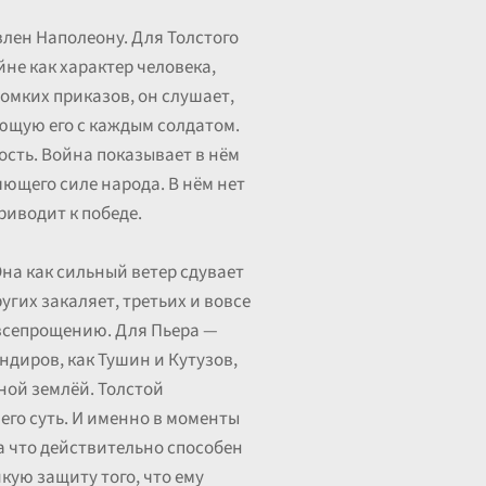
лен Наполеону. Для Толстого
не как характер человека,
омких приказов, он слушает,
ающую его с каждым солдатом.
ость. Война показывает в нём
яющего силе народа. В нём нет
риводит к победе.
на как сильный ветер сдувает
угих закаляет, третьих и вовсе
и всепрощению. Для Пьера —
ндиров, как Тушин и Кутузов,
ной землёй. Толстой
его суть. И именно в моменты
а что действительно способен
йкую защиту того, что ему