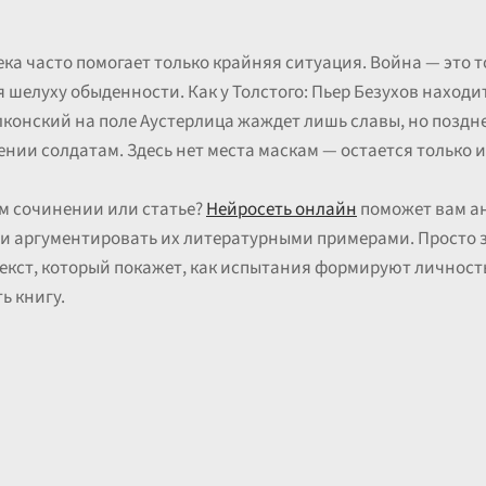
ека часто помогает только крайняя ситуация. Война — это 
 шелуху обыденности. Как у Толстого: Пьер Безухов находи
лконский на поле Аустерлица жаждет лишь славы, но поздне
ении солдатам. Здесь нет места маскам — остается только 
ем сочинении или статье?
Нейросеть онлайн
поможет вам а
и аргументировать их литературными примерами. Просто з
екст, который покажет, как испытания формируют личност
ь книгу.