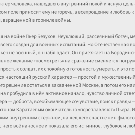
актер человека, нашедшего внутренний покой и ясную цель
ом поле приносит ему не горечь, а всепрощение и любовь к
, взращенной в горниле войны.
 на войне Пьер Безухов. Неуклюжий, рассеянный богач, м
е всего создан для военных испытаний. Но Отечественная в
ьер не военный, он наблюдает. Он приезжает на Бородинско
ивное желание «посмотреть» на сражение сменяется погру
простых солдат, их спокойную готовность умереть, и это пот
тся настоящий русский характер — простой и мужественный
 его решение остаться в захваченной Москве, а потом его н
на пробудила в нём активное начало, чувство личной отве
ера — доброта, всеобъемлющее сочувствие, поиск правды — 
латоном Каратаевым окончательно «переплавляют» Пьера. 
пким внутренним стержнем, нашедшего счастье не в филосо
него всё наносное и показала его истинное, глубокое и лю