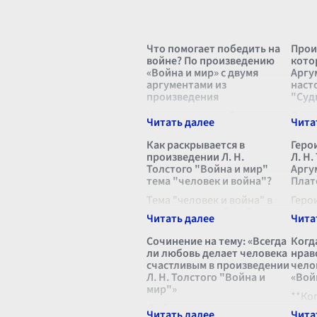
Что помогает победить на
Прои
войне? По произведению
кото
«Война и мир» с двумя
Аргу
аргументами из
наст
произведения
"Суд
Что помогает победить на
Прои
войне? Этот вопрос,
кото
находящийся в центре
заст
Как раскрывается в
Геро
внимания произведения
непр
произведении Л. Н.
Л. Н.
Льва Николаевича Толстого
ценно
Толстого "Война и мир"
Аргу
«Война и мир»,
муже
тема "человек и война"?
Плат
разрабатывается автором
прим
через сложное сплетение
Тема "человек и война" в
прои
Геро
суд
произведении Л. Н. Толстого
...
зани
"Война и мир" занимает
мест
центральное место и
Нико
Сочинение на тему: «Всегда
Когд
многогранно раскрывается
«Войн
ли любовь делает человека
нрав
через судьбы, мысли и
прои
счастливым в произведении
чело
действия многочисленных
проя
Л. Н. Толстого "Война и
«Вой
персонажей. Т
...
толь
мир"»
но и
**Ко
.
Любовь — сложное и
нрав