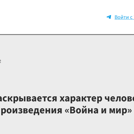
Войти с
е
аскрывается характер челов
произведения «Война и мир»