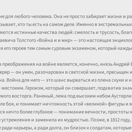
е для любого человека. Она не просто забирает жизни и ра
зывает, кто ты есть на самом деле. Именно в экстремальных
яются истинные качества людей: смелость и трусость, благ
евича Толстого «Война и и мир» — это настоящая энцикло
ля его героев тем самым суровым экзаменом, который кажды
 преображения на войне является, конечно, князь Андрей
ер — он умен, разочарован в светской жизни, пресыщен и 
а. Война для него — это шанс вырваться из плена скуки и 
 жестоким. Героизм, который он совершает, подхватив зна
мого восторга. Раненый, лежа под высоким небом Аустерли
е боя, и понимает ничтожность этой «великой» фигуры и вс
тся нечто более глубокое — понимание вечности, простоты
 устремления и заменила их мудростью. Позже, в 1812 году
 ради карьеры, а ради долга, он близок к солдатам, которые