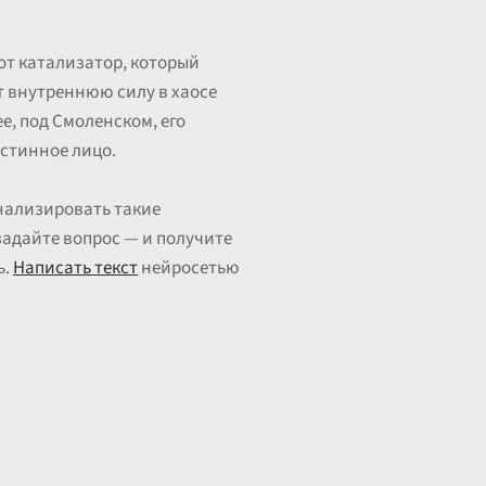
тот катализатор, который
т внутреннюю силу в хаосе
е, под Смоленском, его
истинное лицо.
нализировать такие
адайте вопрос — и получите
ь.
Написать текст
нейросетью