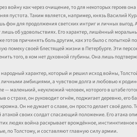
рез войну как через очищение, то для некоторых героев она
яя пустота. Таким является, например, князь Василий Кура
ишь фон для продолжения светских интриг и личных выгод.
т лишь об удовольствиях. Его характер, лишённый моральны
же готов причинять боль другим, как это было с попыткой п
ную помеху своей блестящей жизни в Петербурге. Эти пер
нить того, в ком нет духовной глубины. Она лишь подтвер
 народный характер, который и решил исход войны, Толсто
 личными амбициями, а чувством долга и любовью к родин
е — маленький, неуклюжий человек, которого в штабе гото
ыв о страхе, он руководит огнём, поджигает деревню, его б
кромна. Он не думает о славе, он просто делает своё дело. Т
атакой своих солдат спасающий положение. Его атака опи
этих людях война раскрывает врождённое, инстинктивное 
ые, по Толстому, и составляют главную силу армии.