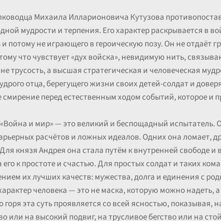
олководца Михаила Илларионовича Кутузова противопостав
ной мудрости и терпения. Его характер раскрывается в вой
 потому не играющего в героическую позу. Он не отдаёт гр
отому что чувствует «дух войска», невидимую нить, связыв
не трусость, а высшая стратегическая и человеческая мудр
удрого отца, берегущего жизни своих детей-солдат и довер
е смирение перед естественным ходом событий, которое и п
 «Война и мир» — это великий и беспощадный испытатель. О
арьерных расчётов и ложных идеалов. Одних она ломает, др
. Для князя Андрея она стала путём к внутренней свободе 
его к простоте и счастью. Для простых солдат и таких кома
нием их лучших качеств: мужества, долга и единения с род
арактер человека — это не маска, которую можно надеть, а 
горя эта суть проявляется со всей ясностью, показывая, н
во или на высокий подвиг, на трусливое бегство или на сто