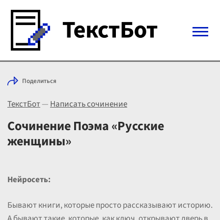
Войти с Telegram
Поделиться
Вход
ТекстБот
—
Написать сочинение
Выбрать режим
Цены
Сочинение Поэма «Русские
женщины»
Нейросеть:
Бывают книги, которые просто рассказывают историю.
А бывают такие, которые, как ключ, открывают дверь в