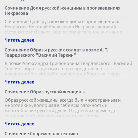
Сочинение Доля русской женщины в произведениях
Некрасова
Сочинение Доля русской женщины в произведениях
Некрасова Николай Алексеевич Некрасов, великий
русский поэт XIX века, уделял значительное внимание
образу русской женщины в своих пр
...
Сочинение Образы русских солдат в поэме А. Т.
Твардовского "Василий Теркин"
В поэме Александра Трифоновича Твардовского "Василий
Теркин" образы русских солдат представлены с
невероятной глубиной и правдоподобностью. Через
главного героя произведения — Васи
...
Сочинение Образ русской женщины
Образ русской женщины всегда был многогранным и
многоликим, воплощая в себе всю сложность и
многообразие русской души. От древних времен до
сегодняшнего дня она выступает как симво
...
Сочинение Современная техника