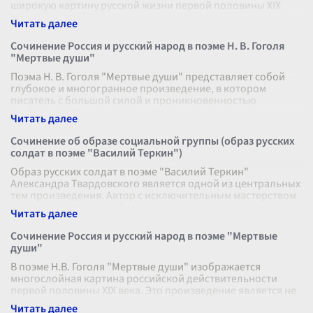
широкую картину русской жизни первой половины XIX
века. Россия в "Мертвых душах" предста
...
Сочинение Россия и русский народ в поэме Н. В. Гоголя
"Мертвые души"
Поэма Н. В. Гоголя "Мертвые души" представляет собой
глубокое и многогранное произведение, в котором
писатель с большой силой и проникновенностью
изображает Россию и русский народ.
...
Сочинение об образе социальной группы (образ русских
солдат в поэме "Василий Теркин")
Образ русских солдат в поэме "Василий Теркин"
Александра Твардовского является одной из центральных
тем произведения. Автор с исключительным мастерством
создает многогранный и живо
...
Сочинение Россия и русский народ в поэме "Мертвые
души"
В поэме Н.В. Гоголя "Мертвые души" изображается
многослойная картина российской действительности
первой половины XIX века. Это произведение является не
только эстетическим, но и гл
...