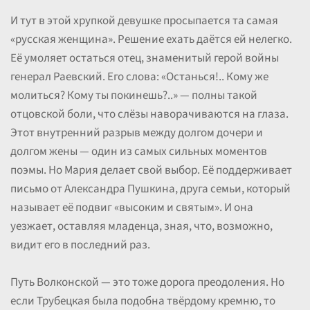
И тут в этой хрупкой девушке просыпается та самая
«русская женщина». Решение ехать даётся ей нелегко.
Её умоляет остаться отец, знаменитый герой войны
генерал Раевский. Его слова: «Останься!.. Кому же
молиться? Кому ты покинешь?..» — полны такой
отцовской боли, что слёзы наворачиваются на глаза.
Этот внутренний разрыв между долгом дочери и
долгом жены — один из самых сильных моментов
поэмы. Но Мария делает свой выбор. Её поддерживает
письмо от Александра Пушкина, друга семьи, который
называет её подвиг «высоким и святым». И она
уезжает, оставляя младенца, зная, что, возможно,
видит его в последний раз.
Путь Волконской — это тоже дорога преодоления. Но
если Трубецкая была подобна твёрдому кремню, то