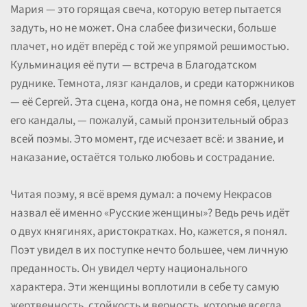
Мария — это горящая свеча, которую ветер пытается
задуть, но не может. Она слабее физически, больше
плачет, но идёт вперёд с той же упрямой решимостью.
Кульминация её пути — встреча в Благодатском
руднике. Темнота, лязг кандалов, и среди каторжников
— её Сергей. Эта сцена, когда она, не помня себя, целует
его кандалы, — пожалуй, самый пронзительный образ
всей поэмы. Это момент, где исчезает всё: и звание, и
наказание, остаётся только любовь и сострадание.
Читая поэму, я всё время думал: а почему Некрасов
назвал её именно «Русские женщины»? Ведь речь идёт
о двух княгинях, аристократках. Но, кажется, я понял.
Поэт увидел в их поступке нечто большее, чем личную
преданность. Он увидел черту национального
характера. Эти женщины воплотили в себе ту самую
жертвенность, стойкость и верность, которые всегда