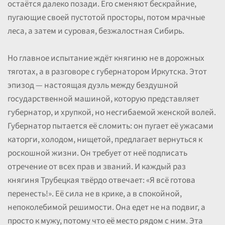
остаётся далеко позади. Его сменяют бескрайние,
пугающие своей пустотой просторы, потом мрачные
леса, а затем и суровая, безжалостная Сибирь.
Но главное испытание ждёт княгиню не в дорожных
тяготах, а в разговоре с губернатором Иркутска. Этот
эпизод — настоящая дуэль между бездушной
государственной машиной, которую представляет
губернатор, и хрупкой, но несгибаемой женской волей.
Губернатор пытается её сломить: он пугает её ужасами
каторги, холодом, нищетой, предлагает вернуться к
роскошной жизни. Он требует от неё подписать
отречение от всех прав и званий. И каждый раз
княгиня Трубецкая твёрдо отвечает: «Я всё готова
перенесть!». Её сила не в крике, а в спокойной,
непоколебимой решимости. Она едет не на подвиг, а
просто к мужу, потому что её место рядом с ним. Эта