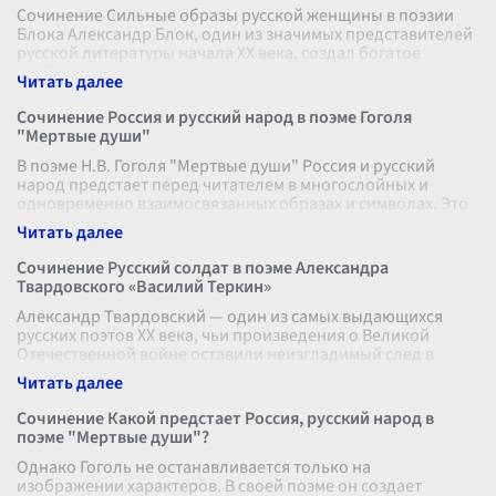
Сочинение Сильные образы русской женщины в поэзии
Блока Александр Блок, один из значимых представителей
русской литературы начала XX века, создал богатое
вербальное полотно, на ко
...
Сочинение Россия и русский народ в поэме Гоголя
"Мертвые души"
В поэме Н.В. Гоголя "Мертвые души" Россия и русский
народ предстает перед читателем в многослойных и
одновременно взаимосвязанных образах и символах. Это
произведение является не п
...
Сочинение Русский солдат в поэме Александра
Твардовского «Василий Теркин»
Александр Твардовский — один из самых выдающихся
русских поэтов XX века, чьи произведения о Великой
Отечественной войне оставили неизгладимый след в
сердцах современников и потомко
...
Сочинение Какой предстает Россия, русский народ в
поэме "Мертвые души"?
Однако Гоголь не останавливается только на
изображении характеров. В своей поэме он создает