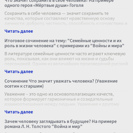
Что значит сохранить в себе человека? На примере
одного героя «Мëртвые души» Гоголя
Сохранить в себе человека — значит сохранить те
качества, которые составляют нравственную основу
личности: доброту, честность, способность к сочувствию и
состраданию. В романе Нико
...
Итоговое сочинение на тему: "Семейные ценности и их
роль в жизни человека" с примерами из "Войны и мира"
В литературе семейные ценности часто играют ключевую
роль, показывая, как они влияют на жизни и судьбы
персонажей. Одним из величайших произведений русской
литературы, в котором гл
...
Сочинение Что значит уважать человека? (Уважение
осетин к старшим)
Уважение – это одно из основополагающих качеств,
которое формирует гармоничные и созидательные
взаимоотношения между людьми. Уважение к другому
человеку начинается с признания его
...
Зачем человеку заглядывать в будущее? На примере
романа Л. Н. Толстого "Война и мир"