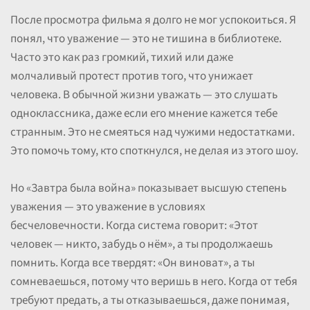
После просмотра фильма я долго не мог успокоиться. Я
понял, что уважение — это не тишина в библиотеке.
Часто это как раз громкий, тихий или даже
молчаливый протест против того, что унижает
человека. В обычной жизни уважать — это слушать
одноклассника, даже если его мнение кажется тебе
странным. Это не смеяться над чужими недостатками.
Это помочь тому, кто споткнулся, не делая из этого шоу.
Но «Завтра была война» показывает высшую степень
уважения — это уважение в условиях
бесчеловечности. Когда система говорит: «Этот
человек — никто, забудь о нём», а ты продолжаешь
помнить. Когда все твердят: «Он виноват», а ты
сомневаешься, потому что веришь в него. Когда от тебя
требуют предать, а ты отказываешься, даже понимая,