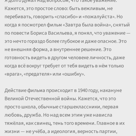
Я долго думал над вопросом, что такое уважение.
Кажется, это простое слово: быть вежливым, не
перебивать, говорить «спасибо» и «пожалуйста». Но
когда я посмотрел фильм «Завтра была война», снятый
по повести Бориса Васильева, я понял, что уважение —
это нечто гораздо более глубокое и даже опасное. Это
не внешняя форма, а внутреннее решение. Это
готовность видеть в другом человеке личность, даже
когда всё вокруг требует от тебя видеть в нём только
«врага», «предателя» или «ошибку».
Действие фильма происходит в 1940 году, накануне
Великой Отечественной войны. Кажется, что это
просто школа, обычные старшеклассники, первая
любовь, дружба. Но над всем этим уже нависла
тяжёлая, как свинец, тень того времени. Главное в их
жизни — не учёба, а идеология, верность партии,