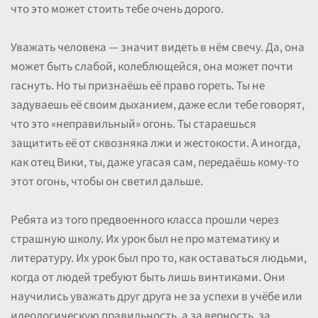
что это может стоить тебе очень дорого.
Уважать человека — значит видеть в нём свечу. Да, она
может быть слабой, колеблющейся, она может почти
гаснуть. Но ты признаёшь её право гореть. Ты не
задуваешь её своим дыханием, даже если тебе говорят,
что это «неправильный» огонь. Ты стараешься
защитить её от сквозняка лжи и жестокости. А иногда,
как отец Вики, ты, даже угасая сам, передаёшь кому-то
этот огонь, чтобы он светил дальше.
Ребята из того предвоенного класса прошли через
страшную школу. Их урок был не про математику и
литературу. Их урок был про то, как оставаться людьми,
когда от людей требуют быть лишь винтиками. Они
научились уважать друг друга не за успехи в учёбе или
идеологическую правильность, а за верность, за