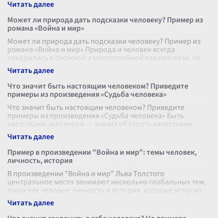
служить её интереса
...
Может ли природа дать подсказки человеку? Пример из
романа «Война и мир»
Может ли природа дать подсказки человеку? Пример из
романа «Война и мир» Природа и человек всегда
находились в сложной и многослойной взаимосвязи. Не
раз и не два восхвалялась её
...
Что значит быть настоящим человеком? Приведите
примеры из произведения «Судьба человека»
Что значит быть настоящим человеком? Приведите
примеры из произведения «Судьба человека» Быть
настоящим человеком — значит обладать качествами,
которые позволяют сохранять достоин
...
Пример в произведении "Война и мир": темы человек,
личность, история
В произведении "Война и мир" Льва Толстого
центральное место занимают несколько глобальных тем,
таких как человек, личность и история, которые искусно
переплетаются и создают много
...