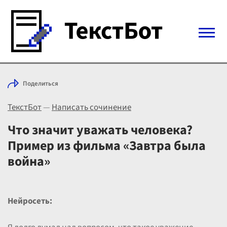
Войти с Telegram
Поделиться
Вход
ТекстБот
—
Написать сочинение
Выбрать режим
Цены
Что значит уважать человека?
Пример из фильма «Завтра была
война»
Нейросеть: