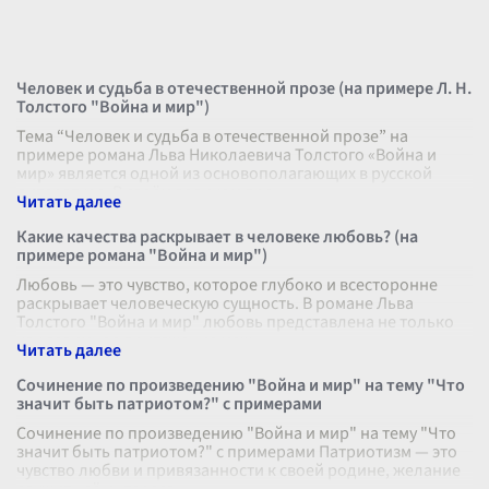
Человек и судьба в отечественной прозе (на примере Л. Н.
Толстого "Война и мир")
Тема “Человек и судьба в отечественной прозе” на
примере романа Льва Николаевича Толстого «Война и
мир» является одной из основополагающих в русской
литературе. В своём великом про
...
Какие качества раскрывает в человеке любовь? (на
примере романа "Война и мир")
Любовь — это чувство, которое глубоко и всесторонне
раскрывает человеческую сущность. В романе Льва
Толстого "Война и мир" любовь представлена не только
как взаимное притяжение меж
...
Сочинение по произведению "Война и мир" на тему "Что
значит быть патриотом?" с примерами
Сочинение по произведению "Война и мир" на тему "Что
значит быть патриотом?" с примерами Патриотизм — это
чувство любви и привязанности к своей родине, желание