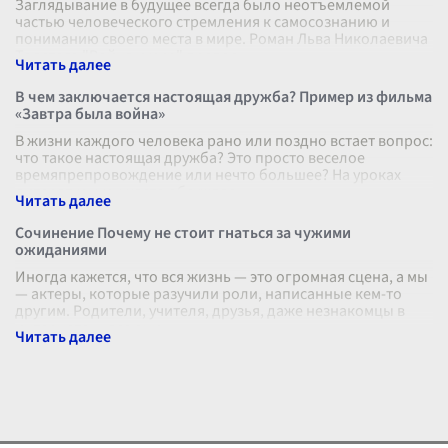
Заглядывание в будущее всегда было неотъемлемой
частью человеческого стремления к самосознанию и
пониманию своего места в мире. Роман Льва Николаевича
Толстого "Война и мир" предос
...
В чем заключается настоящая дружба? Пример из фильма
«Завтра была война»
В жизни каждого человека рано или поздно встает вопрос:
что такое настоящая дружба? Это просто веселое
времяпрепровождение или нечто большее? На уроках
литературы мы часто обсуждае
...
Сочинение Почему не стоит гнаться за чужими
ожиданиями
Иногда кажется, что вся жизнь — это огромная сцена, а мы
— актеры, которые разучили роли, написанные кем-то
другим. Родители, учителя, друзья, даже незнакомцы в
интернете — все они
...