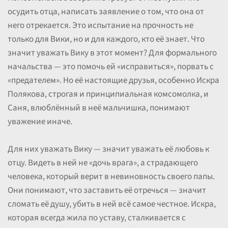
осудить отца, написать заявление о том, что она от
него отрекается. Это испытание на прочность не
только для Вики, но и для каждого, кто её знает. Что
значит уважать Вику в этот момент? Для формального
начальства — это помочь ей «исправиться», порвать с
«предателем». Но её настоящие друзья, особенно Искра
Полякова, строгая и принципиальная комсомолка, и
Саня, влюблённый в неё мальчишка, понимают
уважение иначе.
Для них уважать Вику — значит уважать её любовь к
отцу. Видеть в ней не «дочь врага», а страдающего
человека, который верит в невиновность своего папы.
Они понимают, что заставить её отречься — значит
сломать её душу, убить в ней всё самое честное. Искра,
которая всегда жила по уставу, сталкивается с