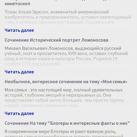
кинетоскоп
Томас Альва Эдисон, знаменитый американский
изобретатель и предприниматель, оставил неизгладимый
след в истории научных достижений. Одним из его
наиболее значимых вкладов стал кине
...
Сочинение Исторический портрет Ломоносова
Михаил Васильевич Ломоносов, выдающийся русский
учёный, поэт и просветитель XVIII века, оставил глубокий
след в истории науки и культуры России. Родился 19
ноября 1711 года в дерев
...
Необычное, интересное сочинение на тему «Моя семья»
Моя семья - это настоящий мир, полный удивительных
историй, глубоких эмоций и неразрывных уз. Она
представляет собой нечто большее, чем просто группу
людей, связанных кровными узам
...
Сочинение На тему "Блогеры и интересные факты о них"
В современном мире блогеры играют важную роль,
освещая самые разнообразные аспекты повседневной