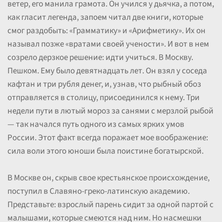
ветер, его манила грамота. Он учился у дьячка, а потом,
как гласит легенда, запоем читал две книги, которые
смог раздобыть: «Грамматику» и «Арифметику». Их он
называл позже «вратами своей учености». И вот в нем
созрело дерзкое решение: идти учиться. В Москву.
Пешком. Ему было девятнадцать лет. Он взял у соседа
кафтан и три рубля денег, и, узнав, что рыбный обоз
отправляется в столицу, присоединился к нему. Три
недели пути в лютый мороз за санями с мерзлой рыбой
— так начался путь одного из самых ярких умов
России. Этот факт всегда поражает мое воображение:
сила воли этого юноши была поистине богатырской.
В Москве он, скрыв свое крестьянское происхождение,
поступил в Славяно-греко-латинскую академию.
Представьте: взрослый парень сидит за одной партой с
малышами, которые смеются над ним. Но насмешки