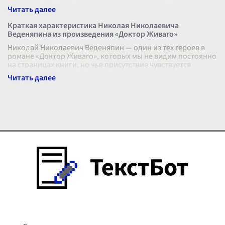
интересных фактов о Пушкине —
...
Краткая характеристика Николая Николаевича
Веденяпина из произведения «Доктор Живаго»
Николай Николаевич Веденяпин — один из тех героев в
романе «Доктор Живаго», которых мы не видим постоянно
на страницах книги, но чье присутствие чувствуется
повсюду. Он как тихий с
...