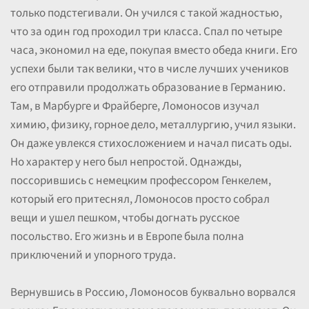
только подстегивали. Он учился с такой жадностью,
что за один год проходил три класса. Спал по четыре
часа, экономил на еде, покупая вместо обеда книги. Его
успехи были так велики, что в числе лучших учеников
его отправили продолжать образование в Германию.
Там, в Марбурге и Фрайберге, Ломоносов изучал
химию, физику, горное дело, металлургию, учил языки.
Он даже увлекся стихосложением и начал писать оды.
Но характер у него был непростой. Однажды,
поссорившись с немецким профессором Генкелем,
который его притеснял, Ломоносов просто собрал
вещи и ушел пешком, чтобы догнать русское
посольство. Его жизнь и в Европе была полна
приключений и упорного труда.
Вернувшись в Россию, Ломоносов буквально ворвался