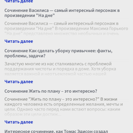
Сочинение Василиса — самый интересный персонаж в
произведении "На дне"
Сочинение Василиса — самый интересный персонаж в
произведении "На дне" В произведении Максима Горького
"На дне" представлено множество необычных и очень
глубоких персонажей, кажды
...
Сочинение Как сделать уборку привычнее: факты,
проблемы, задачи?
Зачастую многие из нас сталкивались с проблемой
поддержания чистоты и порядка в доме. Хотя уборка
является важной и неотъемлемой частью нашей
повседневной жизни, для многих она ост
...
Сочинение Жить по плану – это интересно?
Сочинение "Жить по плану – это интересно?" В жизни
каждого человека есть определенные желания, мечты и
цели. Однако часто перед нами встают вопросы: каким
образом эти цели достиж
...
Интересное сочинение, как Томас Эдисон создал