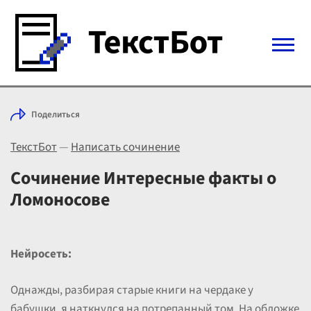
Войти с Telegram
Поделиться
Вход
ТекстБот
—
Написать сочинение
Выбрать режим
Цены
Сочинение Интересные факты о
Ломоносове
Нейросеть:
Однажды, разбирая старые книги на чердаке у
бабушки, я наткнулся на потрепанный том. На обложке