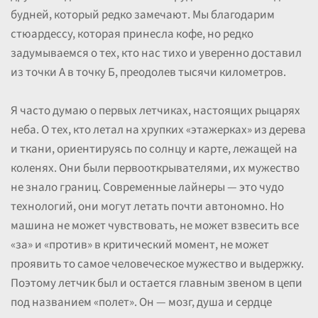
будней, который редко замечают. Мы благодарим
стюардессу, которая принесла кофе, но редко
задумываемся о тех, кто нас тихо и уверенно доставил
из точки А в точку Б, преодолев тысячи километров.
Я часто думаю о первых летчиках, настоящих рыцарях
неба. О тех, кто летал на хрупких «этажерках» из дерева
и ткани, ориентируясь по солнцу и карте, лежащей на
коленях. Они были первооткрывателями, их мужество
не знало границ. Современные лайнеры — это чудо
технологий, они могут летать почти автономно. Но
машина не может чувствовать, не может взвесить все
«за» и «против» в критический момент, не может
проявить то самое человеческое мужество и выдержку.
Поэтому летчик был и остается главным звеном в цепи
под названием «полет». Он — мозг, душа и сердце