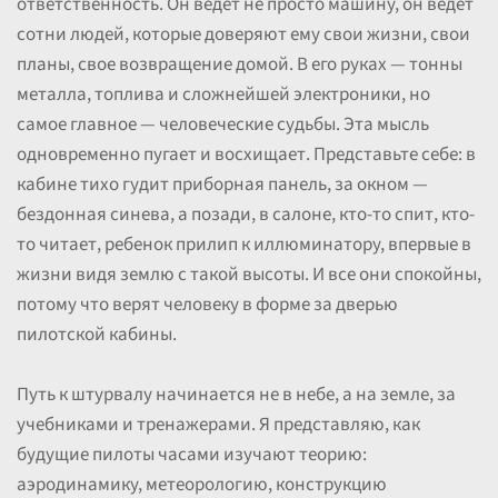
ответственность. Он ведет не просто машину, он ведет
сотни людей, которые доверяют ему свои жизни, свои
планы, свое возвращение домой. В его руках — тонны
металла, топлива и сложнейшей электроники, но
самое главное — человеческие судьбы. Эта мысль
одновременно пугает и восхищает. Представьте себе: в
кабине тихо гудит приборная панель, за окном —
бездонная синева, а позади, в салоне, кто-то спит, кто-
то читает, ребенок прилип к иллюминатору, впервые в
жизни видя землю с такой высоты. И все они спокойны,
потому что верят человеку в форме за дверью
пилотской кабины.
Путь к штурвалу начинается не в небе, а на земле, за
учебниками и тренажерами. Я представляю, как
будущие пилоты часами изучают теорию:
аэродинамику, метеорологию, конструкцию