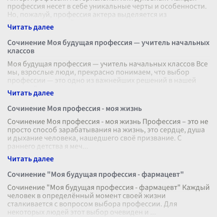
профессия несет в себе уникальные черты и особенности.
Но, пожалуй, профессия актера выделяется из
большинства своей многогранн
...
Сочинение Моя будущая профессия — учитель начальных
классов
Моя будущая профессия — учитель начальных классов Все
мы, взрослые люди, прекрасно понимаем, что выбор
профессии — это одно из важнейших решений в нашей
жизни. Для меня этот путь
...
Сочинение Моя профессия - моя жизнь
Сочинение Моя профессия - моя жизнь Профессия – это не
просто способ зарабатывания на жизнь, это сердце, душа
и дыхание человека, нашедшего своё призвание. С
раннего детства я меч
...
Сочинение "Моя будущая профессия - фармацевт"
Сочинение "Моя будущая профессия - фармацевт" Каждый
человек в определённый момент своей жизни
сталкивается с вопросом выбора профессии. Для
некоторых людей этот выбор очевиден и
...