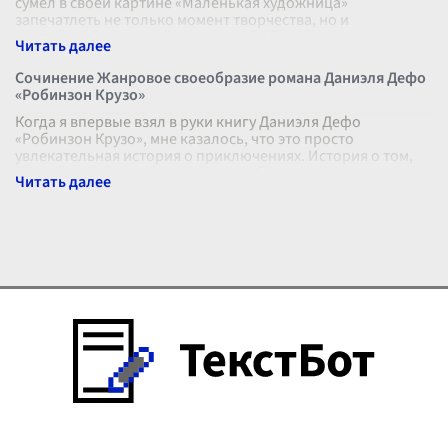
сумел в своей картине «Маленькая художница»
запечатлеть не только момент творчества, но и
внутренний мир юной героини, её обаяние
...
Сочинение Жанровое своеобразие романа Даниэля Дефо
«Робинзон Крузо»
Когда я впервые взял в руки книгу Даниэля Дефо
«Робинзон Крузо», мне казалось, что это просто
увлекательная история о приключениях. История о том,
как человек оказался один на необ
...