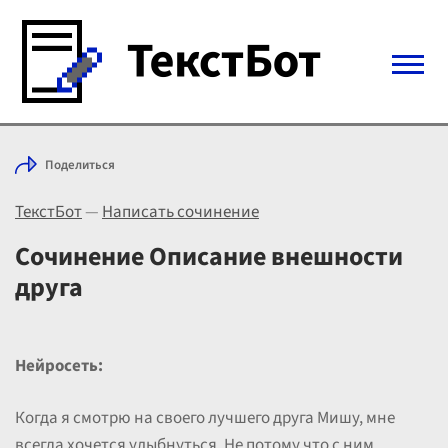
Войти с Telegram
Поделиться
Вход
ТекстБот
—
Написать сочинение
Выбрать режим
Цены
Сочинение Описание внешности
друга
Нейросеть:
Когда я смотрю на своего лучшего друга Мишу, мне
всегда хочется улыбнуться. Не потому что с ним