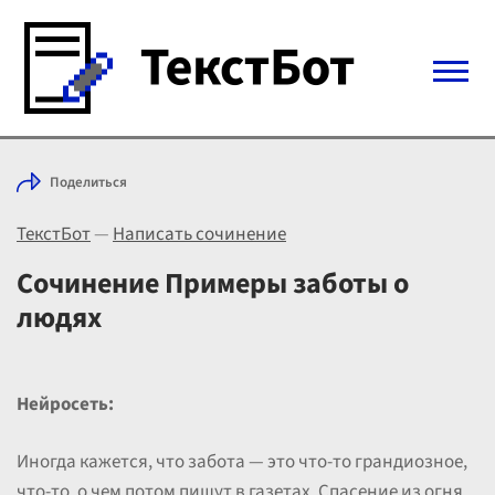
Войти с Telegram
Поделиться
Вход
ТекстБот
—
Написать сочинение
Выбрать режим
Цены
Сочинение Примеры заботы о
людях
Нейросеть:
Иногда кажется, что забота — это что-то грандиозное,
что-то, о чем потом пишут в газетах. Спасение из огня,