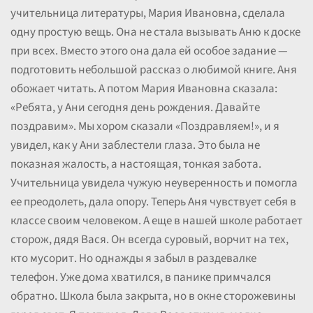
учительница литературы, Мария Ивановна, сделала
одну простую вещь. Она не стала вызывать Аню к доске
при всех. Вместо этого она дала ей особое задание —
подготовить небольшой рассказ о любимой книге. Аня
обожает читать. А потом Мария Ивановна сказала:
«Ребята, у Ани сегодня день рождения. Давайте
поздравим». Мы хором сказали «Поздравляем!», и я
увидел, как у Ани заблестели глаза. Это была не
показная жалость, а настоящая, тонкая забота.
Учительница увидела чужую неуверенность и помогла
ее преодолеть, дала опору. Теперь Аня чувствует себя в
классе своим человеком. А еще в нашей школе работает
сторож, дядя Вася. Он всегда суровый, ворчит на тех,
кто мусорит. Но однажды я забыл в раздевалке
телефон. Уже дома хватился, в панике примчался
обратно. Школа была закрыта, но в окне сторожевины