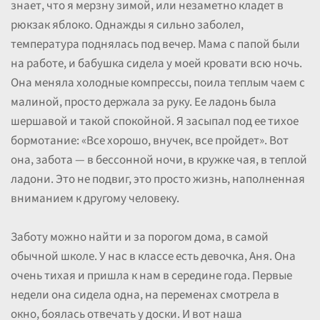
знает, что я мерзну зимой, или незаметно кладет в
рюкзак яблоко. Однажды я сильно заболел,
температура поднялась под вечер. Мама с папой были
на работе, и бабушка сидела у моей кровати всю ночь.
Она меняла холодные компрессы, поила теплым чаем с
малиной, просто держала за руку. Ее ладонь была
шершавой и такой спокойной. Я засыпал под ее тихое
бормотание: «Все хорошо, внучек, все пройдет». Вот
она, забота — в бессонной ночи, в кружке чая, в теплой
ладони. Это не подвиг, это просто жизнь, наполненная
вниманием к другому человеку.
Заботу можно найти и за порогом дома, в самой
обычной школе. У нас в классе есть девочка, Аня. Она
очень тихая и пришла к нам в середине года. Первые
недели она сидела одна, на переменах смотрела в
окно, боялась отвечать у доски. И вот наша