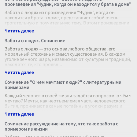
произведения 'Чудик', когда он находится у брата в доме"
Забота о людях из произведения "Чудик", когда он
находится у брата в доме, представляет собой очень
трогательную и поучительную тему. В этом произведении
рассказчик описывает героя
...
Забота о людях. Сочинение
Забота о людях — это основа любого общества, его
моральный стержень и смысл существования. В каждом
уголке земного шара, независимо от культуры и традиций,
находятся те, кто проявл
...
Сочинение "О чем мечтают люди?" с литературными
примерами
Каждый человек в своей жизни задаётся вопросом: о чём я
мечтаю? Мечты, как неотъемлемая часть человеческого
бытия, проникают в самые потаённые уголки разума и
души. Они вдохновляют
...
Сочинение рассуждение на тему, что такое забота с
примером из жизни