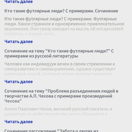
Кто такие футлярные люди? С примерами. Сочинение
Кто такие футлярные люди? С примерами. Футлярные
люди. Какое странное и одновременно привлекательное
выражение. Оно сразу наводит на мысль об encapsulated
existence, о людях, кото
...
Сочинение на тему "Кто такие футлярные люди?" С
примерами из русской литературы
Человек как индивидуум вечен в своем стремлении к
саморазвитию и самовыражению, однако существует
категория людей, которые всеми силами стремятся
избежать этого процесса. Они живут
...
Сочинение на тему "Проблема разъединения людей в
творчестве А.П. Чехова с примерами произведений
Чехова"
Антон Павлович Чехов, великий русский писатель и
драматург, в своём творчестве часто обращался к
проблеме разъединения людей. Его произведения полны
глубокой психологической наблюд
...
Сочинение рассуждение "Забота о людях из