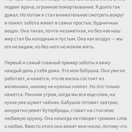
подвиг врача, огромное пожертвование. Я долго так
думал. Но потом я стал внимательнее смотреть вокруг
и понял: забота живет в самых простых, будничных
вещах. Она тихая, почти незаметная, но без нее наш
мир стал бы холодным и пустым. Она как воздух — мы
его не видим, но без него не можем жить.
Первый и самый главный пример заботы я вижу
каждый день у себя дома. Это моя бабушка. Она уже не
работает, и кажется, что ее жизнь состоит из
маленьких, никому не нужных хлопот. Но это только
кажется. Ранним утром, когда мы все еще спим, на
кухне уже шумит чайник. Бабушка готовит завтрак,
аккуратно режет бутерброды, ставит на стол мою
любимую кружку. Она никогда не говорит громких слов
о любви. Вместо этого она вяжет мне носки, потому что