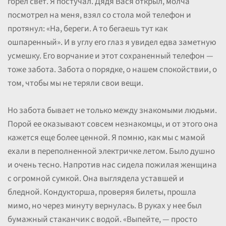
горел свет. Я постучал. Дядя Вася открыл, молча
посмотрел на меня, взял со стола мой телефон и
протянул: «На, береги. А то бегаешь тут как
ошпаренный». И в углу его глаз я увидел едва заметную
усмешку. Его ворчание и этот сохраненный телефон —
тоже забота. Забота о порядке, о нашем спокойствии, о
том, чтобы мы не теряли свои вещи.
Но забота бывает не только между знакомыми людьми.
Порой ее оказывают совсем незнакомцы, и от этого она
кажется еще более ценной. Я помню, как мы с мамой
ехали в переполненной электричке летом. Было душно
и очень тесно. Напротив нас сидела пожилая женщина
с огромной сумкой. Она выглядела уставшей и
бледной. Кондукторша, проверяя билеты, прошла
мимо, но через минуту вернулась. В руках у нее был
бумажный стаканчик с водой. «Выпейте, — просто