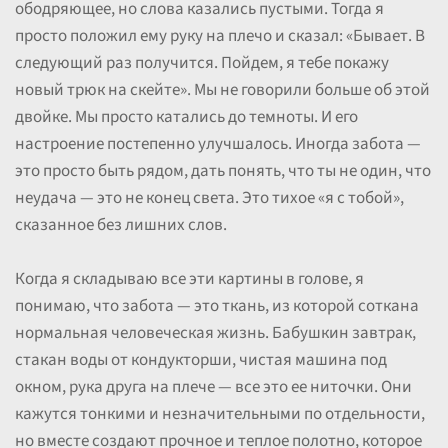
ободряющее, но слова казались пустыми. Тогда я
просто положил ему руку на плечо и сказал: «Бывает. В
следующий раз получится. Пойдем, я тебе покажу
новый трюк на скейте». Мы не говорили больше об этой
двойке. Мы просто катались до темноты. И его
настроение постепенно улучшалось. Иногда забота —
это просто быть рядом, дать понять, что ты не один, что
неудача — это не конец света. Это тихое «я с тобой»,
сказанное без лишних слов.
Когда я складываю все эти картины в голове, я
понимаю, что забота — это ткань, из которой соткана
нормальная человеческая жизнь. Бабушкин завтрак,
стакан воды от кондукторши, чистая машина под
окном, рука друга на плече — все это ее ниточки. Они
кажутся тонкими и незначительными по отдельности,
но вместе создают прочное и теплое полотно, которое