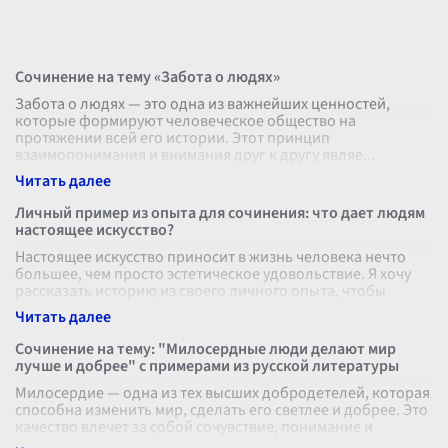
Сочинение на тему «Забота о людях»
Забота о людях — это одна из важнейших ценностей,
которые формируют человеческое общество на
протяжении всей его истории. Этот принцип
взаимопонимания и внимания друг к другу являе
...
Личный пример из опыта для сочинения: что дает людям
настоящее искусство?
Настоящее искусство приносит в жизнь человека нечто
большее, чем просто эстетическое удовольствие. Я хочу
рассказать историю из своего личного опыта, чтобы
показать, какое глубокое
...
Сочинение на тему: "Милосердные люди делают мир
лучше и добрее" с примерами из русской литературы
Милосердие — одна из тех высших добродетелей, которая
способна изменить мир, сделать его светлее и добрее. Это
качество влечет за собой сочувствие, понимание и
готовность помочь бл
...