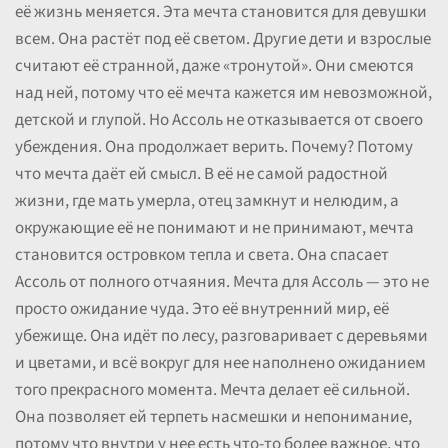
её жизнь меняется. Эта мечта становится для девушки
всем. Она растёт под её светом. Другие дети и взрослые
считают её странной, даже «тронутой». Они смеются
над ней, потому что её мечта кажется им невозможной,
детской и глупой. Но Ассоль не отказывается от своего
убеждения. Она продолжает верить. Почему? Потому
что мечта даёт ей смысл. В её не самой радостной
жизни, где мать умерла, отец замкнут и нелюдим, а
окружающие её не понимают и не принимают, мечта
становится островком тепла и света. Она спасает
Ассоль от полного отчаяния. Мечта для Ассоль — это не
просто ожидание чуда. Это её внутренний мир, её
убежище. Она идёт по лесу, разговаривает с деревьями
и цветами, и всё вокруг для нее наполнено ожиданием
того прекрасного момента. Мечта делает её сильной.
Она позволяет ей терпеть насмешки и непонимание,
потому что внутри у нее есть что-то более важное, что