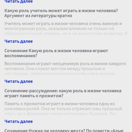
Какую роль учитель может играть в жизни человека?
Аргумент из литературы кратко
Учитель может играть в жизни человека очень важную и
многогранную роль, оказывая влияние не только на
образовательный уровень, но и на личностное развитие. В
литературе мы видим мн
...
Сочинение Какую роль в жизни человека играют
воспоминания?
Воспоминания играют неоценимую роль в жизни каждого
человека. Они служат мостом между прошлым и
настоящим, связывая поколения и события в единую
непрерывную цепь. Человек, лишенный
...
Сочинение-рассуждение: какую роль в жизни человека
играет память о прожитом?
Память о прожитом играет в жизни человека одну из
ключевых ролей. Она не только отражает наш прошлый
опыт, но и формирует наше настоящее и будущее. Без
памяти человек лишается свое
...
Сочинение Нужна ли человеку мечта? По повести «Алые