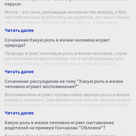
паруса»
Мечта – это сила, двигающая человечество вперёд, и без
нее невозможно вообразить ни развитие, ни смысл жизни
самого человека. Повесть «Алые паруса» Александра
Грина отражает эту не
...
Сочинение Какую роль в жизни человека играет
природа?
Природа играет ключевую роль в жизни человека, служа
как источником вдохновения, так и необходимыми для
жизни ресурсами. Она представляет собой складезь
материалов и энергии, без к
...
Сочинение-рассуждение на тему "Какую роль в жизни
человека играют воспоминания?"
Воспоминания играют чрезвычайно важную роль в жизни
каждого человека. Они являются не только частью нашего
жизненного опыта, но и ключом к пониманию самих себя,
инструментом для ли
...
Какую роль в жизни человека играет наставление
родителей на примере Гончарова "Обломов"?