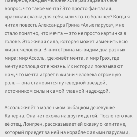
Наверное, каждый человек хоть раз задавал себе
вопрос: что такое мечта? Это просто фантазия,
красивая сказка для себя, или что-то большее? Когда я
читал повесть Александра Грина «Алые паруса», мне
стало понятно, что мечта — это не просто картинка в
голове. Это живая сила, которая может изменить всю
жизнь человека. В книге Грина мы видим два разных
мира: мир Ассоль, где живёт мечта, и мир Грэя, где
мечту воплощают в жизнь. Их истории показывают
нам, что мечта играет в жизни человека огромную
роль — она становится путеводной звездой,
источником силы и самой главной надеждой.
Ассоль живёт в маленьком рыбацком деревушке
Каперна. Она не похожа на других детей. После того как
её отец, Лонгрен, рассказывает ей сказку о капитане,
который приедет за ней на корабле с алыми парусами,