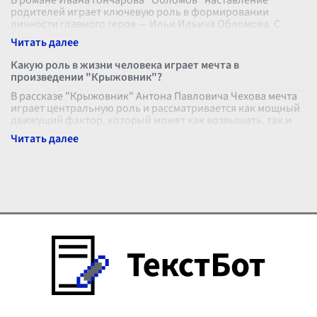
В романе Ивана Гончарова "Обломов" наставление
родителей играет ключевую роль в формировании
личности главного героя — Ильи Ильича Обломова. С
самого детства Илюша рос в любви и за
...
Какую роль в жизни человека играет мечта в
произведении "Крыжовник"?
В рассказе "Крыжовник" Антона Павловича Чехова мечта
играет центральную роль и рассматривается как мощный
движущий фактор, который может как возвышать, так и
искажать жизнь человек
...