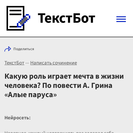
Войти с Telegram
Поделиться
Вход
ТекстБот
—
Написать сочинение
Выбрать режим
Цены
Какую роль играет мечта в жизни
человека? По повести А. Грина
«Алые паруса»
Нейросеть: