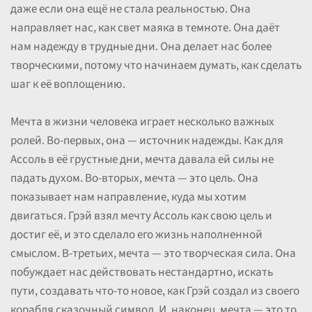
даже если она ещё не стала реальностью. Она
направляет нас, как свет маяка в темноте. Она даёт
нам надежду в трудные дни. Она делает нас более
творческими, потому что начинаем думать, как сделать
шаг к её воплощению.
Мечта в жизни человека играет несколько важных
ролей. Во-первых, она — источник надежды. Как для
Ассоль в её грустные дни, мечта давала ей силы не
падать духом. Во-вторых, мечта — это цель. Она
показывает нам направление, куда мы хотим
двигаться. Грэй взял мечту Ассоль как свою цель и
достиг её, и это сделало его жизнь наполненной
смыслом. В-третьих, мечта — это творческая сила. Она
побуждает нас действовать нестандартно, искать
пути, создавать что-то новое, как Грэй создал из своего
корабля сказочный символ. И, наконец, мечта — это то,