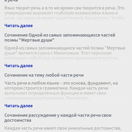
в речи
Язык творит речь и в то же время сам творится в речи. Это
утверждение выражает глубокую взаимосвязь языка и
речи, где одно не может существовать без другого. Чтобы
понять, как это
...
Сочинение Одной из самых запоминающихся частей
поэмы "Мертвые души"
Одной из самых запоминающихся частей поэмы "Мертвые
души" является сцена с Маниловым. Этот персонаж
воплощает собой род душевного идеализма и пустоты,
столь часто встречающегося в
...
Сочинение на тему любой части речи
Часть речи в любом языке – это основа, фундамент, на
котором строится грамматика. Каждая часть речи
выполняет определённые функции и имеет свои
уникальные характеристики. Рассмотри
...
Сочинение рассуждение у каждой части речи свои
достоинства
Каждая часть речи имеет свои уникальные достоинства,