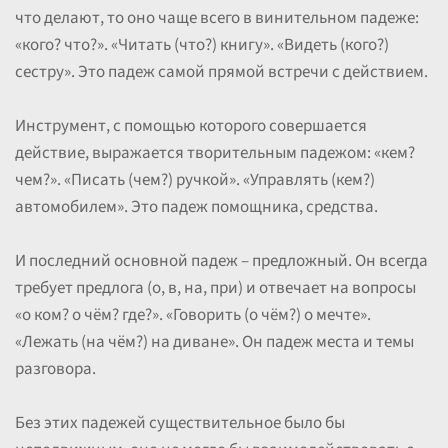
что делают, то оно чаще всего в винительном падеже:
«кого? что?». «Читать (что?) книгу». «Видеть (кого?)
сестру». Это падеж самой прямой встречи с действием.
Инструмент, с помощью которого совершается
действие, выражается творительным падежом: «кем?
чем?». «Писать (чем?) ручкой». «Управлять (кем?)
автомобилем». Это падеж помощника, средства.
И последний основной падеж – предложный. Он всегда
требует предлога (о, в, на, при) и отвечает на вопросы
«о ком? о чём? где?». «Говорить (о чём?) о мечте».
«Лежать (на чём?) на диване». Он падеж места и темы
разговора.
Без этих падежей существительное было бы