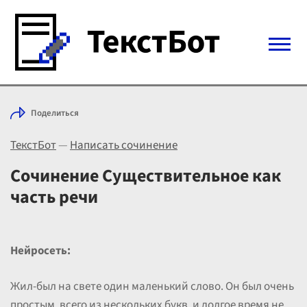
Войти с Telegram
Поделиться
Вход
ТекстБот
—
Написать сочинение
Выбрать режим
Цены
Сочинение Существительное как
часть речи
Нейросеть:
Жил-был на свете один маленький слово. Он был очень
простым, всего из нескольких букв, и долгое время не