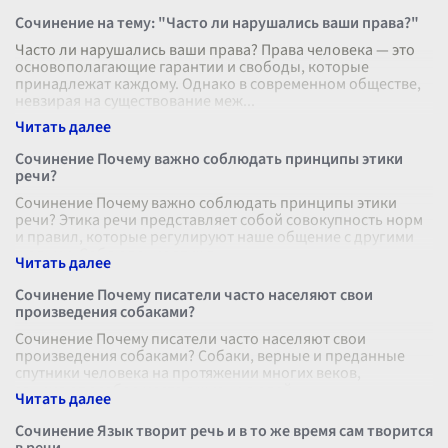
Сочинение на тему: "Часто ли нарушались ваши права?"
Часто ли нарушались ваши права? Права человека — это
основополагающие гарантии и свободы, которые
принадлежат каждому. Однако в современном обществе,
невзирая на существование меж
...
Сочинение Почему важно соблюдать принципы этики
речи?
Сочинение Почему важно соблюдать принципы этики
речи? Этика речи представляет собой совокупность норм
и правил, которые регулируют наше общение с другими
людьми. Соблюдение этих п
...
Сочинение Почему писатели часто населяют свои
произведения собаками?
Сочинение Почему писатели часто населяют свои
произведения собаками? Собаки, верные и преданные
спутники человека на протяжении многих веков,
занимают особое место в жизни людей.
...
Сочинение Язык творит речь и в то же время сам творится