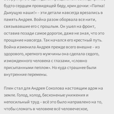
будто сердцем провидящей беду, крик дочки: «Папка!
Дыкущую наши!» – эти детали навсегда врезались в
память Андрея. Война разом оборвала все нити,
связывавшие его с прошлым. Он ушел на фронт,
оставив позади самое дорогое, даже не зная, что это
прощание навсегда. Так начался его крестный путь.
Война изменила Андрея прежде всего внешне – из
здорового, крепкого мужчины она сделала седого,
изможденного человека с глазами, «словно
присыпанными пеплом». Но куда страшнее были
внутренние перемены.
Плен стал для Андрея Соколова настоящим адом на
земле. Голод, холод, бесконеные унижения и
непосильный труд – всё это было направлено на то,
чтобы сломать в человеке всё человеческое,