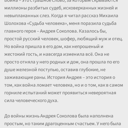
Война – это страшное слово, за которым скрываются
миллионы разбитых судеб, исковерканных жизней и
невыплаканных слез. Когда я читал рассказ Михаила
Шолохова «Судьба человека», меня поразила судьба
главного героя – Андрея Соколова. Казалось бы,
простой русский человек, шофер, любящий муж и отец.
Но война пришла в его дом, как непрошеный и
жестокий гость, и навсегда изменила всё. Она не
просто отняла у него родных и дом, она прошла по его
душе железной поступью, оставив глубокие, не
заживающие раны. История Андрея – это история о
том, как война ломает человека, но и о том, как в самом
горниле испытаний может проявиться невероятная
сила человеческого духа.
До войны жизнь Андрея Соколова была наполнена
простым, но таким драгоценным счастьем. У него была