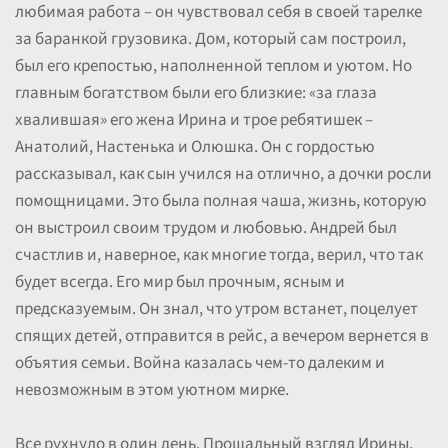
любимая работа – он чувствовал себя в своей тарелке
за баранкой грузовика. Дом, который сам построил,
был его крепостью, наполненной теплом и уютом. Но
главным богатством были его близкие: «за глаза
хвалившая» его жена Ирина и трое ребятишек –
Анатолий, Настенька и Олюшка. Он с гордостью
рассказывал, как сын учился на отлично, а дочки росли
помощницами. Это была полная чаша, жизнь, которую
он выстроил своим трудом и любовью. Андрей был
счастлив и, наверное, как многие тогда, верил, что так
будет всегда. Его мир был прочным, ясным и
предсказуемым. Он знал, что утром встанет, поцелует
спящих детей, отправится в рейс, а вечером вернется в
объятия семьи. Война казалась чем-то далеким и
невозможным в этом уютном мирке.
Все рухнуло в один день. Прощальный взгляд Ирины,