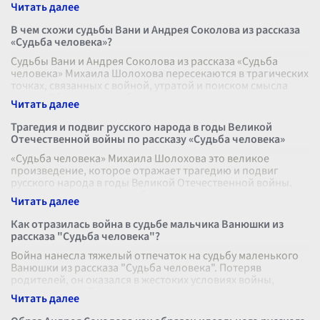
шофер, он прошел все гонени
...
В чем схожи судьбы Вани и Андрея Соколова из рассказа
«Судьба человека»?
Судьбы Вани и Андрея Соколова из рассказа «Судьба
человека» Михаила Шолохова пересекаются в трагических
точках, связанных с войной, утратой и поиском смысла
жизни. Обоих героев объ
...
Трагедия и подвиг русского народа в годы Великой
Отечественной войны по рассказу «Судьба человека»
«Судьба человека» Михаила Шолохова это великое
произведение, которое отражает трагедию и подвиг
русского народа в годы Великой Отечественной войны.
Рассказ этот невелик по объему,
...
Как отразилась война в судьбе мальчика Ванюшки из
рассказа "Судьба человека"?
Война нанесла тяжелый отпечаток на судьбу маленького
Ванюшки из рассказа "Судьба человека". Потеряв
родителей, он оказался в жестоких условиях войны,
остался сиротой и лишился детс
...