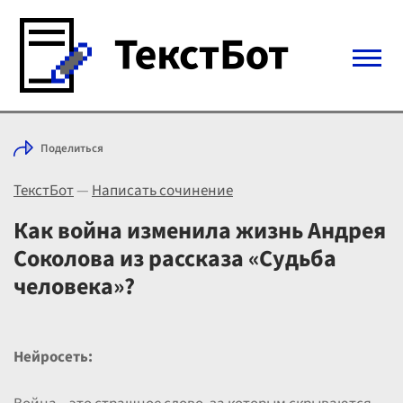
Войти с Telegram
Поделиться
Вход
ТекстБот
—
Написать сочинение
Выбрать режим
Цены
Как война изменила жизнь Андрея
Соколова из рассказа «Судьба
человека»?
Нейросеть: