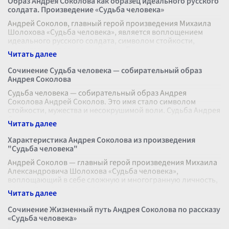
Образ Андрея Соколова как образец идеального русского
солдата. Произведение «Судьба человека»
Андрей Соколов, главный герой произведения Михаила
Шолохова «Судьба человека», является воплощением
идеального русского солдата, символом стойкости,
мужества и непреклонной воли. Е
...
Сочинение Судьба человека — собирательный образ
Андрея Соколова
Судьба человека — собирательный образ Андрея
Соколова Андрей Соколов. Это имя стало символом
стойкости, мужества и несокрушимой воли. Судьба Андрея
Соколова, героя одноименного пр
...
Характеристика Андрея Соколова из произведения
"Судьба человека"
Андрей Соколов — главный герой произведения Михаила
Александровича Шолохова «Судьба человека»,
воплощающий в себе сложную и многогранную личность,
пережившую многочисленные жизненн
...
Сочинение Жизненный путь Андрея Соколова по рассказу
«Судьба человека»