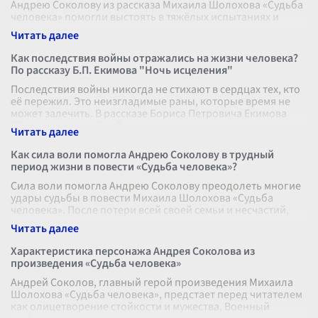
Андрею Соколову из рассказа Михаила Шолохова «Судьба
человека» помогли выстоять в тяжёлых испытаниях и
пережить огромные потери его внутренняя сила,
человеческое достоинство и целе
...
Как последствия войны отражались на жизни человека?
По рассказу Б.П. Екимова "Ночь исцеления"
Последствия войны никогда не стихают в сердцах тех, кто
её пережил. Это неизгладимые раны, которые время не
может залечить. В рассказе Бориса Петровича Екимова
"Ночь исцеления" вой
...
Как сила воли помогла Андрею Соколову в трудный
период жизни в повести «Судьба человека»?
Сила воли помогла Андрею Соколову преодолеть многие
удары судьбы в повести Михаила Шолохова «Судьба
человека». После потери всей своей семьи и несчастий,
выпавших на его долю во вр
...
Характеристика персонажа Андрея Соколова из
произведения «Судьба человека»
Андрей Соколов, главный герой произведения Михаила
Шолохова «Судьба человека», предстает перед читателем
как олицетворение стойкости и мужества. Военный