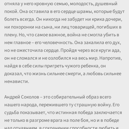
отняла у него кровную семью, молодость, душевный
покой. Она оставила в его сердце шрамы, которые будут
болеть всегда. Он никогда не забудет ни крика дочери,
ни похоронки на сына, ни лиц товарищей, погибших в
плену. Но, что самое важное, война не смогла убить в
нем главное – его человечность. Она закалила его дух,
но не ожесточила сердце. Пройдя через все круги ада,
он не сломался и не озлобился на весь мир. Напротив,
найдя в себе силы пригреть чужого ребенка, он
доказал, что жизнь сильнее смерти, а любовь сильнее
ненависти.
Андрей Соколов – это собирательный образ всего
нашего народа, пережившего ту страшную войну. Его
судьба показывает, что истинная победа заключается
не только в разгроме врага на поле боя, но и в победе
над отчаянием, в сохранении способности любить и