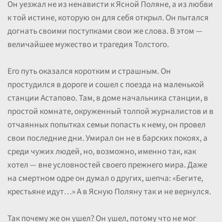
Он уезжал не из ненависти к Ясной Поляне, а из любви
к той истине, которую он для себя открыл. Он пытался
догнать своими поступками свои же слова. В этом —
величайшее мужество и трагедия Толстого.
Его путь оказался коротким и страшным. Он
простудился в дороге и сошел с поезда на маленькой
станции Астапово. Там, в доме начальника станции, в
простой комнате, окруженный толпой журналистов и в
отчаянных попытках семьи попасть к нему, он провел
свои последние дни. Умирал он не в барских покоях, а
среди чужих людей, но, возможно, именно так, как
хотел — вне условностей своего прежнего мира. Даже
на смертном одре он думал о других, шепча: «Бегите,
крестьяне идут…» А в Ясную Поляну так и не вернулся.
Так почему же он ушел? Он ушел, потому что не мог