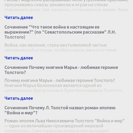
просачиваясь сквозь занавески и играя на стенах
старинного дома, где, казалось, остановилось время. Иван
Васильевич, пробудивш
...
Сочинение "Что такое война в настоящем ее
выражении?" (по "Севастопольским рассказам" Л.Н.
Толстого)
Война, как явление, стала неотъемлемой частью
человеческой истории, пройдя сквозь века и оставив
неизгладимый след на судьбах народов и цивилизаций.
Вопрос о том, что такое война в
...
Сочинение Почему княгиня Марья - любимая героиня
Толстого?
Почему княгиня Марья - любимая героиня Толстого?
Княгиня Марья Болконская является одной из
центральных фигур романа Льва Николаевича Толстого
"Война и мир". Очеркивая образ этой
...
Сочинение Почему Л. Толстой назвал роман-эпопею
"Война и мир"?
Роман-эпопея Льва Николаевича Толстого "Война и мир"
— одно из величайших произведений мировой
литературы. Само название романа уже вызывает