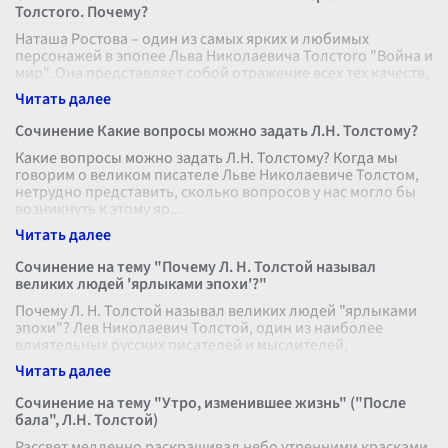
Толстого. Почему?
Наташа Ростова – один из самых ярких и любимых
персонажей в эпопее Льва Николаевича Толстого "Война и
мир". Она представляет собой отражение всех тех качеств,
которые автор восхища
...
Сочинение Какие вопросы можно задать Л.Н. Толстому?
Какие вопросы можно задать Л.Н. Толстому? Когда мы
говорим о великом писателе Льве Николаевиче Толстом,
нетрудно представить, сколько вопросов у нас могло бы
возникнуть к этому яр
...
Сочинение на тему "Почему Л. Н. Толстой называл
великих людей 'ярлыками эпохи'?"
Почему Л. Н. Толстой называл великих людей "ярлыками
эпохи"? Лев Николаевич Толстой, один из наиболее
влиятельных русских писателей и мыслителей,
придерживался глубоких и часто пр
...
Сочинение на тему "Утро, изменившее жизнь" ("После
бала", Л.Н. Толстой)
Рассвет медленно раскрашивал небо утренними красками,