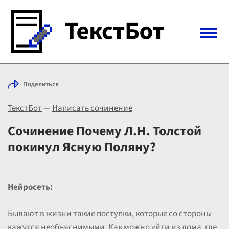
Войти с Telegram
Поделиться
Вход
ТекстБот
—
Написать сочинение
Выбрать режим
Цены
Сочинение Почему Л.Н. Толстой
покинул Ясную Поляну?
Нейросеть:
Бывают в жизни такие поступки, которые со стороны
кажутся необъяснимыми. Как можно уйти из дома, где