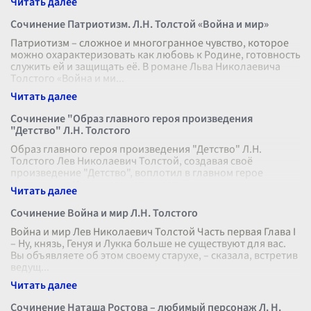
Сочинение Патриотизм. Л.Н. Толстой «Война и мир»
Патриотизм – сложное и многогранное чувство, которое
можно охарактеризовать как любовь к Родине, готовность
служить ей и защищать её. В романе Льва Николаевича
Толстого «Война и ми
...
Сочинение "Образ главного героя произведения
"Детство" Л.Н. Толстого
Образ главного героя произведения "Детство" Л.Н.
Толстого Лев Николаевич Толстой, создавая своё
произведение "Детство", воплотил в главном герое
Николеньке Иртеньеве целую палитру
...
Сочинение Война и мир Л.Н. Толстого
Война и мир Лев Николаевич Толстой Часть первая Глава I
– Ну, князь, Генуя и Лукка больше не существуют для вас.
Вы объявляете об этом своему старухе, – сказала, встретив
ведущ
...
Сочинение Наташа Ростова – любимый персонаж Л. Н.