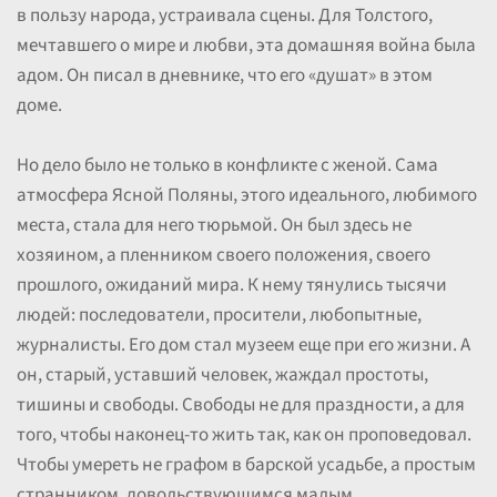
в пользу народа, устраивала сцены. Для Толстого,
мечтавшего о мире и любви, эта домашняя война была
адом. Он писал в дневнике, что его «душат» в этом
доме.
Но дело было не только в конфликте с женой. Сама
атмосфера Ясной Поляны, этого идеального, любимого
места, стала для него тюрьмой. Он был здесь не
хозяином, а пленником своего положения, своего
прошлого, ожиданий мира. К нему тянулись тысячи
людей: последователи, просители, любопытные,
журналисты. Его дом стал музеем еще при его жизни. А
он, старый, уставший человек, жаждал простоты,
тишины и свободы. Свободы не для праздности, а для
того, чтобы наконец-то жить так, как он проповедовал.
Чтобы умереть не графом в барской усадьбе, а простым
странником, довольствующимся малым.