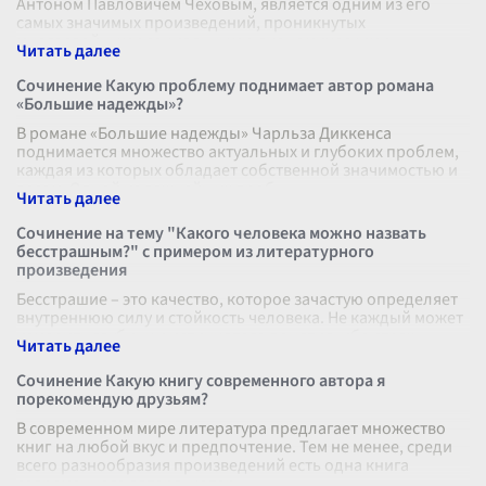
Антоном Павловичем Чеховым, является одним из его
самых значимых произведений, проникнутых
многослойными социальными, экономическими
...
Сочинение Какую проблему поднимает автор романа
«Большие надежды»?
В романе «Большие надежды» Чарльза Диккенса
поднимается множество актуальных и глубоких проблем,
каждая из которых обладает собственной значимостью и
весом. Одной из важнейших проб
...
Сочинение на тему "Какого человека можно назвать
бесстрашным?" с примером из литературного
произведения
Бесстрашие – это качество, которое зачастую определяет
внутреннюю силу и стойкость человека. Не каждый может
измерить глубину и истину этого понятия, ибо страх
присущ нам всем. Одн
...
Сочинение Какую книгу современного автора я
порекомендую друзьям?
В современном мире литература предлагает множество
книг на любой вкус и предпочтение. Тем не менее, среди
всего разнообразия произведений есть одна книга
современного автора, котор
...