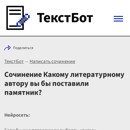
Войти с Telegram
Поделиться
Вход
ТекстБот
—
Написать сочинение
Выбрать режим
Цены
Сочинение Какому литературному
автору вы бы поставили
памятник?
Нейросеть: