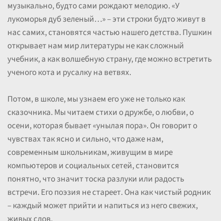
музыкально, будто сами рождают мелодию. «У
лукоморья дуб зеленый…» – эти строки будто живут в
нас самих, становятся частью нашего детства. Пушкин
открывает нам мир литературы не как сложный
учебник, а как волшебную страну, где можно встретить
ученого кота и русалку на ветвях.
Потом, в школе, мы узнаем его уже не только как
сказочника. Мы читаем стихи о дружбе, о любви, о
осени, которая бывает «унылая пора». Он говорит о
чувствах так ясно и сильно, что даже нам,
современным школьникам, живущим в мире
компьютеров и социальных сетей, становится
понятно, что значит тоска разлуки или радость
встречи. Его поэзия не стареет. Она как чистый родник
– каждый может прийти и напиться из него свежих,
живых слов.