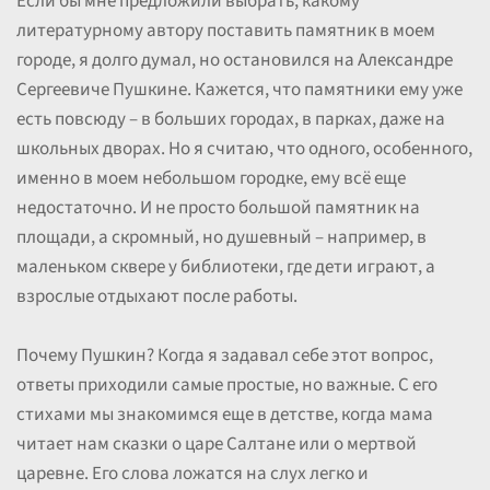
Если бы мне предложили выбрать, какому
литературному автору поставить памятник в моем
городе, я долго думал, но остановился на Александре
Сергеевиче Пушкине. Кажется, что памятники ему уже
есть повсюду – в больших городах, в парках, даже на
школьных дворах. Но я считаю, что одного, особенного,
именно в моем небольшом городке, ему всё еще
недостаточно. И не просто большой памятник на
площади, а скромный, но душевный – например, в
маленьком сквере у библиотеки, где дети играют, а
взрослые отдыхают после работы.
Почему Пушкин? Когда я задавал себе этот вопрос,
ответы приходили самые простые, но важные. С его
стихами мы знакомимся еще в детстве, когда мама
читает нам сказки о царе Салтане или о мертвой
царевне. Его слова ложатся на слух легко и