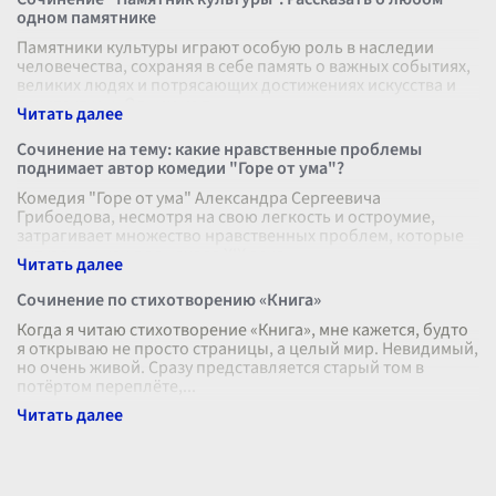
одном памятнике
Памятники культуры играют особую роль в наследии
человечества, сохраняя в себе память о важных событиях,
великих людях и потрясающих достижениях искусства и
архитектуры. Одним из т
...
Сочинение на тему: какие нравственные проблемы
поднимает автор комедии "Горе от ума"?
Комедия "Горе от ума" Александра Сергеевича
Грибоедова, несмотря на свою легкость и остроумие,
затрагивает множество нравственных проблем, которые
актуальны как для начала XIX века
...
Сочинение по стихотворению «Книга»
Когда я читаю стихотворение «Книга», мне кажется, будто
я открываю не просто страницы, а целый мир. Невидимый,
но очень живой. Сразу представляется старый том в
потёртом переплёте,
...