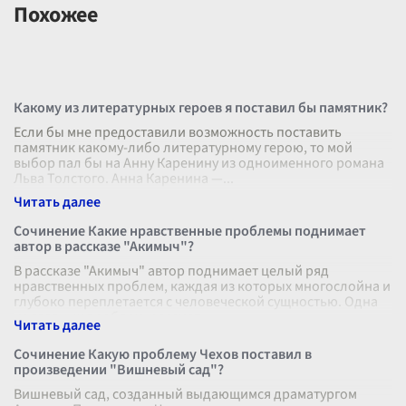
Похожее
Какому из литературных героев я поставил бы памятник?
Если бы мне предоставили возможность поставить
памятник какому-либо литературному герою, то мой
выбор пал бы на Анну Каренину из одноименного романа
Льва Толстого. Анна Каренина —
...
Сочинение Какие нравственные проблемы поднимает
автор в рассказе "Акимыч"?
В рассказе "Акимыч" автор поднимает целый ряд
нравственных проблем, каждая из которых многослойна и
глубоко переплетается с человеческой сущностью. Одна
из главных проблем, рассмат
...
Сочинение Какую проблему Чехов поставил в
произведении "Вишневый сад"?
Вишневый сад, созданный выдающимся драматургом