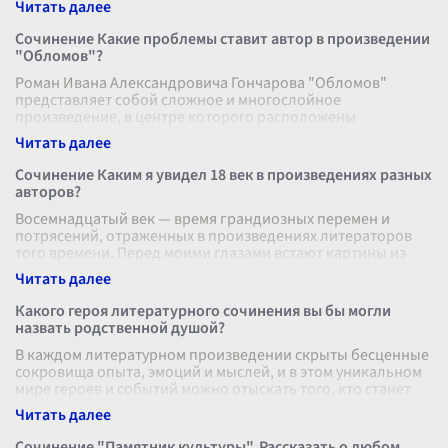
Сочинение Какие проблемы ставит автор в произведении
"Обломов"?
Роман Ивана Александровича Гончарова "Обломов"
представляет собой сложное и многослойное
произведение, в центре которого расположены
проблемы, связанные с изменениями в российском
...
Сочинение Каким я увидел 18 век в произведениях разных
авторов?
Восемнадцатый век — время грандиозных перемен и
потрясений, отраженных в произведениях литераторов
того времени. Перед моими глазами встают картины из
книг Вольтера, чей острый ум
...
Какого героя литературного сочинения вы бы могли
назвать родственной душой?
В каждом литературном произведении скрыты бесценные
сокровища опыта, эмоций и мыслей, и в этом уникальном
мире героев и событий можно отыскать того, кто станет
настоящей родственно
...
Сочинение "Памятник культуры". Рассказать о любом