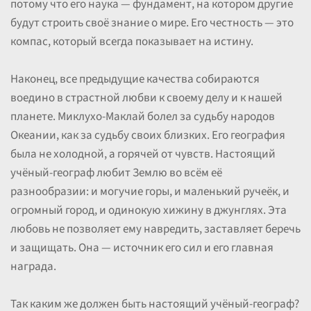
потому что его наука — фундамент, на котором другие
будут строить своё знание о мире. Его честность — это
компас, который всегда показывает на истину.
Наконец, все предыдущие качества собираются
воедино в страстной любви к своему делу и к нашей
планете. Миклухо-Маклай болел за судьбу народов
Океании, как за судьбу своих близких. Его география
была не холодной, а горячей от чувств. Настоящий
учёный-географ любит Землю во всём её
разнообразии: и могучие горы, и маленький ручеёк, и
огромный город, и одинокую хижину в джунглях. Эта
любовь не позволяет ему навредить, заставляет беречь
и защищать. Она — источник его сил и его главная
награда.
Так каким же должен быть настоящий учёный-географ?