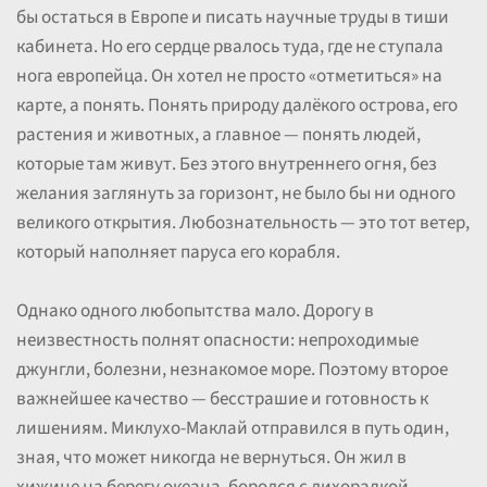
бы остаться в Европе и писать научные труды в тиши
кабинета. Но его сердце рвалось туда, где не ступала
нога европейца. Он хотел не просто «отметиться» на
карте, а понять. Понять природу далёкого острова, его
растения и животных, а главное — понять людей,
которые там живут. Без этого внутреннего огня, без
желания заглянуть за горизонт, не было бы ни одного
великого открытия. Любознательность — это тот ветер,
который наполняет паруса его корабля.
Однако одного любопытства мало. Дорогу в
неизвестность полнят опасности: непроходимые
джунгли, болезни, незнакомое море. Поэтому второе
важнейшее качество — бесстрашие и готовность к
лишениям. Миклухо-Маклай отправился в путь один,
зная, что может никогда не вернуться. Он жил в