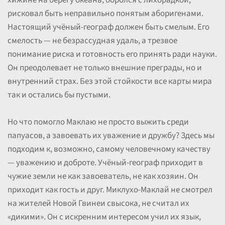
хижине на берегу океана, боролся с лихорадкой,
рисковал быть неправильно понятым аборигенами.
Настоящий учёный-географ должен быть смелым. Его
смелость — не безрассудная удаль, а трезвое
понимание риска и готовность его принять ради науки.
Он преодолевает не только внешние преграды, но и
внутренний страх. Без этой стойкости все карты мира
так и остались бы пустыми.
Но что помогло Маклаю не просто выжить среди
папуасов, а завоевать их уважение и дружбу? Здесь мы
подходим к, возможно, самому человечному качеству
— уважению и доброте. Учёный-географ приходит в
чужие земли не как завоеватель, не как хозяин. Он
приходит как гость и друг. Миклухо-Маклай не смотрел
на жителей Новой Гвинеи свысока, не считал их
«дикими». Он с искренним интересом учил их язык,