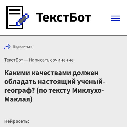
Войти с Telegram
Поделиться
Вход
ТекстБот
—
Написать сочинение
Выбрать режим
Цены
Какими качествами должен
обладать настоящий ученый-
географ? (по тексту Миклухо-
Маклая)
Нейросеть: