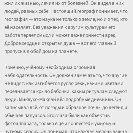
жил их жизнью, лечил их от болезней. Он видел в них
людей, равных себе. Настоящий географ понимает, что
география — это наука не только о земле, но и о тех, кто
её населяет. Без уважения к другим культурам его
работа теряет смысл и может даже принести вред.
Доброе сердце и открытая душа — вот его главный
пропуск в любой дом на планете.
Конечно, учёному необходима огромная
наблюдательность. Он должен замечать то, что другие
не видят: как изгибается русло реки, какими цветами
переливается крыло бабочки, каким ритуалам следуют
люди. Миклухо-Маклай вёл подробные дневники. Он
записывал всё: от погоды и образцов почвы до легенд и
обычаев папуасов. Его глаза были как объектив
фотоаппарата, только ещё и connected к умному и
чуткому сердцу. Он понимал, что каждая мелочь важна