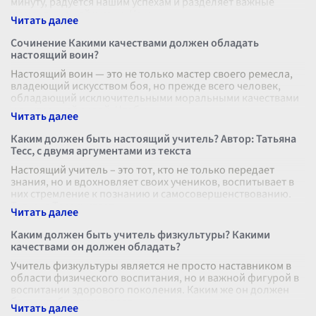
минуту, радуется нашим успехам и разделяет важные
моменты нашей жизни. Но к
...
Сочинение Какими качествами должен обладать
настоящий воин?
Настоящий воин — это не только мастер своего ремесла,
владеющий искусством боя, но прежде всего человек,
обладающий исключительными моральными качествами
и внутренней силой. Чтобы
...
Каким должен быть настоящий учитель? Автор: Татьяна
Тесс, с двумя аргументами из текста
Настоящий учитель – это тот, кто не только передает
знания, но и вдохновляет своих учеников, воспитывает в
них стремление к познанию и самосовершенствованию.
Татьяна Тесс считает,
...
Каким должен быть учитель физкультуры? Какими
качествами он должен обладать?
Учитель физкультуры является не просто наставником в
области физического воспитания, но и важной фигурой в
воспитании здорового поколения. Каким же он должен
быть, чтобы вдохновлят
...