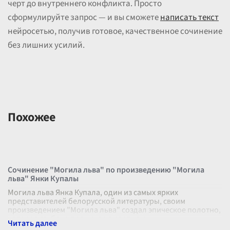
черт до внутреннего конфликта. Просто
сформулируйте запрос — и вы сможете
написать текст
нейросетью, получив готовое, качественное сочинение
без лишних усилий.
Похожее
Сочинение "Могила льва" по произведению "Могила
льва" Янки Купалы
Могила льва Янка Купала, один из самых ярких
представителей белорусской литературы, своим
произведением "Могила льва" создал эпическое полотно,
которое глубоко проникло в сердце к
...