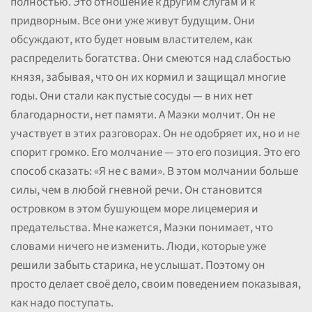
полностью. Это отношение к другим слугам и к
придворным. Все они уже живут будущим. Они
обсуждают, кто будет новым властителем, как
распределить богатства. Они смеются над слабостью
князя, забывая, что он их кормил и защищал многие
годы. Они стали как пустые сосуды — в них нет
благодарности, нет памяти. А Маэки молчит. Он не
участвует в этих разговорах. Он не одобряет их, но и не
спорит громко. Его молчание — это его позиция. Это его
способ сказать: «Я не с вами». В этом молчании больше
силы, чем в любой гневной речи. Он становится
островком в этом бушующем море лицемерия и
предательства. Мне кажется, Маэки понимает, что
словами ничего не изменить. Люди, которые уже
решили забыть старика, не услышат. Поэтому он
просто делает своё дело, своим поведением показывая,
как надо поступать.