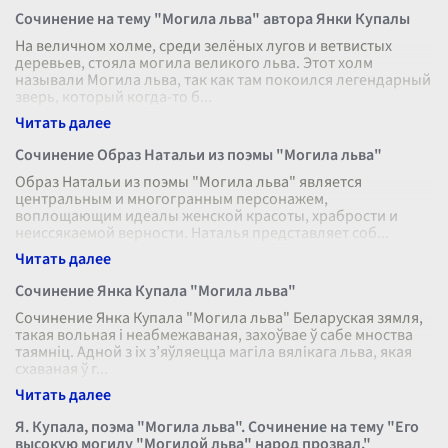
Сочинение на тему "Могила льва" автора Янки Купалы
На величном холме, среди зелёных лугов и ветвистых
деревьев, стояла могила великого льва. Этот холм
называли Могила льва, так как там покоился легендарный
зверь, который когда-то б
...
Сочинение Образ Натальи из поэмы "Могила льва"
Образ Натальи из поэмы "Могила льва" является
центральным и многогранным персонажем,
воплощающим идеалы женской красоты, храбрости и
неиссякаемой верности. Наталья представляет соб
...
Сочинение Янка Купала "Могила льва"
Сочинение Янка Купала "Могила льва" Беларуская зямля,
такая вольная і неабмежаваная, захоўвае ў сабе мноства
таямніц. Адной з іх з’яўляецца магіла вялікага льва, якая
схаваная ў г
...
Я. Купала, поэма "Могила льва". Сочинение на тему "Его
высокую могилу "Могилой льва" народ прозвал."