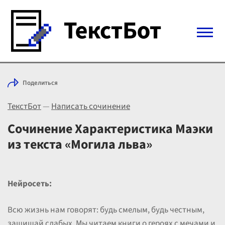
Войти с Telegram
Поделиться
Вход
ТекстБот
—
Написать сочинение
Выбрать режим
Цены
Сочинение Характеристика Маэки
из текста «Могила льва»
Нейросеть:
Всю жизнь нам говорят: будь смелым, будь честным,
защищай слабых. Мы читаем книги о героях с мечами и