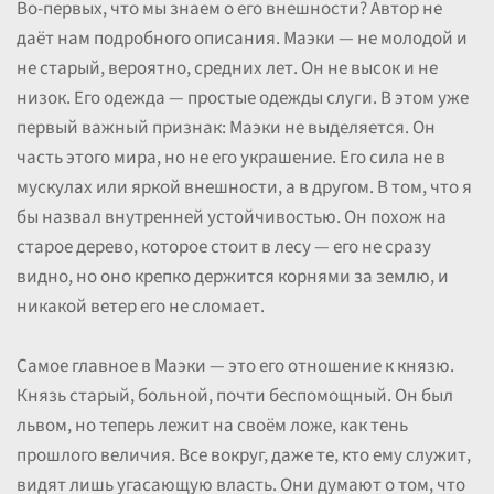
Во-первых, что мы знаем о его внешности? Автор не
даёт нам подробного описания. Маэки — не молодой и
не старый, вероятно, средних лет. Он не высок и не
низок. Его одежда — простые одежды слуги. В этом уже
первый важный признак: Маэки не выделяется. Он
часть этого мира, но не его украшение. Его сила не в
мускулах или яркой внешности, а в другом. В том, что я
бы назвал внутренней устойчивостью. Он похож на
старое дерево, которое стоит в лесу — его не сразу
видно, но оно крепко держится корнями за землю, и
никакой ветер его не сломает.
Самое главное в Маэки — это его отношение к князю.
Князь старый, больной, почти беспомощный. Он был
львом, но теперь лежит на своём ложе, как тень
прошлого величия. Все вокруг, даже те, кто ему служит,
видят лишь угасающую власть. Они думают о том, что