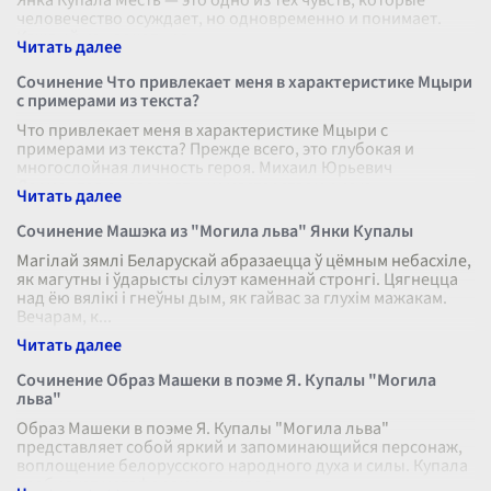
Янка Купала Месть — это одно из тех чувств, которые
человечество осуждает, но одновременно и понимает.
Каждый из нас хоть ра
...
Сочинение Что привлекает меня в характеристике Мцыри
с примерами из текста?
Что привлекает меня в характеристике Мцыри с
примерами из текста? Прежде всего, это глубокая и
многослойная личность героя. Михаил Юрьевич
Лермонтов с невероятным мастерством рисуе
...
Сочинение Машэка из "Могила льва" Янки Купалы
Магілай зямлі Беларускай абразаецца ў цёмным небасхіле,
як магутны і ўдарысты сілуэт каменнай стронгі. Цягнецца
над ёю вялікі і гнеўны дым, як гайвас за глухім мажакам.
Вечарам, к
...
Сочинение Образ Машеки в поэме Я. Купалы "Могила
льва"
Образ Машеки в поэме Я. Купалы "Могила льва"
представляет собой яркий и запоминающийся персонаж,
воплощение белорусского народного духа и силы. Купала
изобилует метафорами и символ
...