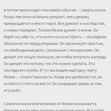
А потом происходит ключевое событие — смерть князя.
Когда лев окончательно умирает, весь дворец
превращается в место торга. Все думают о наследстве,
о новых порядках. Только Маэки думает о князе. Он
берёт на себя то, что никто не хочет брать — последние
обязанности перед умершим. Он организует простые,
но необходимые дела, связанные с похоронами. Он
делает это не для показухи, не чтобы получить награду.
Он делает это потому, что это нужно сделать. Это
последняя служба. И тут мы видим ещё одну черту
Маэки — ответственность. Когда все разбегаются, он
остаётся стоять на месте. Он закрывает дверь за тем,
кто ушёл.
Самое сильное впечатление от Маэки возникает в
финале, когда речь заходит о «могиле льва». Все хотят