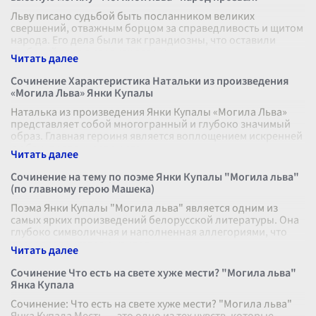
Льву писано судьбой быть посланником великих
свершений, отважным борцом за справедливость и щитом
народа. Его дела были так грандиозны, что оставили
глубокий след в сердцах всех, к
...
Сочинение Характеристика Натальки из произведения
«Могила Льва» Янки Купалы
Наталька из произведения Янки Купалы «Могила Льва»
представляет собой многогранный и глубоко значимый
образ. Главная героиня является воплощением искренней
любви, преданности и сто
...
Сочинение на тему по поэме Янки Купалы "Могила льва"
(по главному герою Машека)
Поэма Янки Купалы "Могила льва" является одним из
самых ярких произведений белорусской литературы. Она
глубоко символичная и наполненная аллегориями, что
позволяет читателю увидеть
...
Сочинение Что есть на свете хуже мести? "Могила льва"
Янка Купала
Сочинение: Что есть на свете хуже мести? "Могила льва"