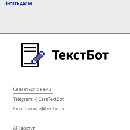
вызовов и задач. Гло
...
Связаться с нами:
Telegram: @CareTextBot
Email: service@textbot.ru
API доступ