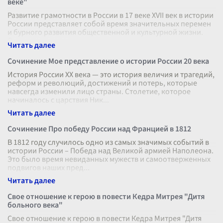
веке"
Развитие грамотности в России в 17 веке XVII век в истории
России представляет собой время значительных перемен
и бурного развития общественной и культурной жизни.
Одним из ключев
...
Сочинение Мое представление о истории России 20 века
История России XX века — это история величия и трагедий,
реформ и революций, достижений и потерь, которые
навсегда изменили лицо страны. Столетие, которое
начиналось с царствия Ник
...
Сочинение Про победу России над Францией в 1812
В 1812 году случилось одно из самых значимых событий в
истории России – Победа над Великой армией Наполеона.
Это было время невиданных мужеств и самоотверженных
подвигов наших пред
...
Свое отношение к герою в повести Кедра Митрея "Дитя
больного века"
Свое отношение к герою в повести Кедра Митрея "Дитя