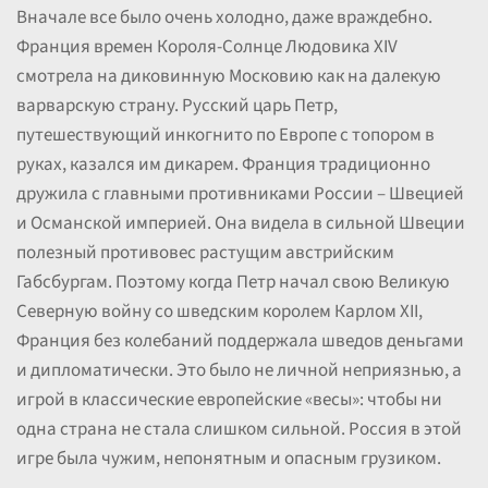
Вначале все было очень холодно, даже враждебно.
Франция времен Короля-Солнце Людовика XIV
смотрела на диковинную Московию как на далекую
варварскую страну. Русский царь Петр,
путешествующий инкогнито по Европе с топором в
руках, казался им дикарем. Франция традиционно
дружила с главными противниками России – Швецией
и Османской империей. Она видела в сильной Швеции
полезный противовес растущим австрийским
Габсбургам. Поэтому когда Петр начал свою Великую
Северную войну со шведским королем Карлом XII,
Франция без колебаний поддержала шведов деньгами
и дипломатически. Это было не личной неприязнью, а
игрой в классические европейские «весы»: чтобы ни
одна страна не стала слишком сильной. Россия в этой
игре была чужим, непонятным и опасным грузиком.