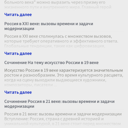
больного века" можно выразить через призму его
жизненного пути и внутреннего мира. Главный герой
произведения представляет собой
...
Россия в XXI веке: вызовы времени и задачи
модернизации
Россия в XXI веке столкнулась с множеством вызовов,
которые требуют оперативного и эффективного ответа.
Глобальные тенденции, такие как цифровизация,
изменение климата, геополитиче
...
Сочинение На тему искусство России в 19 веке
Искусство России в 19 веке характеризуется значительным
ростом и разнообразием. Это время культурного расцвета,
когда на сцену выходили выдающиеся художники,
композиторы, писатели
...
Сочинение Россия в 21 веке: вызовы времени и задачи
модернизации
Россия в 21 веке: вызовы времени и задачи модернизации
Вступление: Россия, страна с древней историей и
уникальной культурой, в 21 веке стоит перед множеством