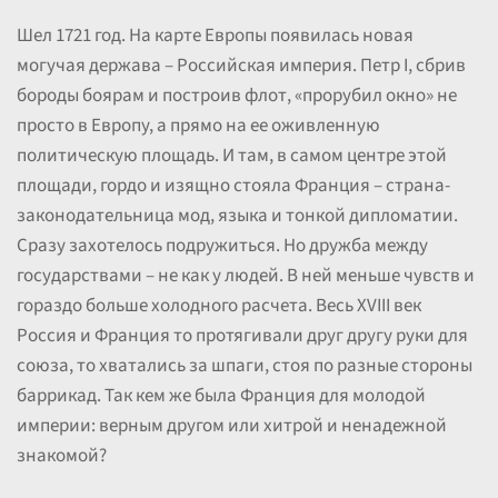
Шел 1721 год. На карте Европы появилась новая
могучая держава – Российская империя. Петр I, сбрив
бороды боярам и построив флот, «прорубил окно» не
просто в Европу, а прямо на ее оживленную
политическую площадь. И там, в самом центре этой
площади, гордо и изящно стояла Франция – страна-
законодательница мод, языка и тонкой дипломатии.
Сразу захотелось подружиться. Но дружба между
государствами – не как у людей. В ней меньше чувств и
гораздо больше холодного расчета. Весь XVIII век
Россия и Франция то протягивали друг другу руки для
союза, то хватались за шпаги, стоя по разные стороны
баррикад. Так кем же была Франция для молодой
империи: верным другом или хитрой и ненадежной
знакомой?