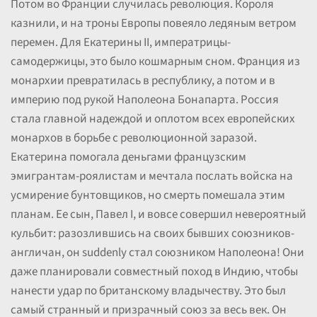
Потом во Франции случилась революция. Короля
казнили, и на троны Европы повеяло ледяным ветром
перемен. Для Екатерины II, императрицы-
самодержицы, это было кошмарным сном. Франция из
монархии превратилась в республику, а потом и в
империю под рукой Наполеона Бонапарта. Россия
стала главной надеждой и оплотом всех европейских
монархов в борьбе с революционной заразой.
Екатерина помогала деньгами французским
эмигрантам-роялистам и мечтала послать войска на
усмирение бунтовщиков, но смерть помешала этим
планам. Ее сын, Павел I, и вовсе совершил невероятный
кульбит: разозлившись на своих бывших союзников-
англичан, он suddenly стал союзником Наполеона! Они
даже планировали совместный поход в Индию, чтобы
нанести удар по британскому владычеству. Это был
самый странный и призрачный союз за весь век. Он