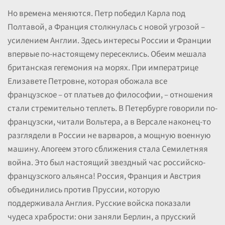
Но времена меняются. Петр победил Карла под
Полтавой, а Франция столкнулась с новой угрозой –
усилением Англии. Здесь интересы России и Франции
впервые по-настоящему пересеклись. Обеим мешала
британская гегемония на морях. При императрице
Елизавете Петровне, которая обожала все
французское – от платьев до философии, – отношения
стали стремительно теплеть. В Петербурге говорили по-
французски, читали Вольтера, а в Версале наконец-то
разглядели в России не варваров, а мощную военную
машину. Апогеем этого сближения стала Семилетняя
война. Это был настоящий звездный час российско-
французского альянса! Россия, Франция и Австрия
объединились против Пруссии, которую
поддерживала Англия. Русские войска показали
чудеса храбрости: они заняли Берлин, а прусский