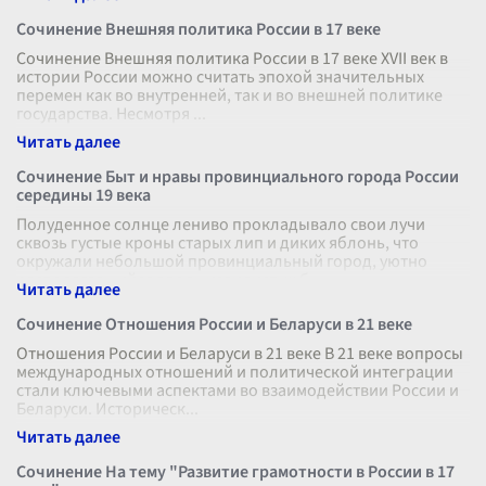
Сочинение Внешняя политика России в 17 веке
Сочинение Внешняя политика России в 17 веке XVII век в
истории России можно считать эпохой значительных
перемен как во внутренней, так и во внешней политике
государства. Несмотря
...
Сочинение Быт и нравы провинциального города России
середины 19 века
Полуденное солнце лениво прокладывало свои лучи
сквозь густые кроны старых лип и диких яблонь, что
окружали небольшой провинциальный город, уютно
располагавшийся вдоль извилистых б
...
Сочинение Отношения России и Беларуси в 21 веке
Отношения России и Беларуси в 21 веке В 21 веке вопросы
международных отношений и политической интеграции
стали ключевыми аспектами во взаимодействии России и
Беларуси. Историческ
...
Сочинение На тему "Развитие грамотности в России в 17