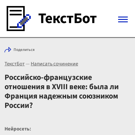
Войти с Telegram
Поделиться
Вход
ТекстБот
—
Написать сочинение
Выбрать режим
Цены
Российско-французские
отношения в XVIII веке: была ли
Франция надежным союзником
России?
Нейросеть: