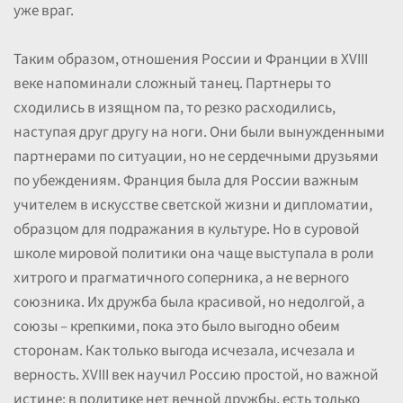
уже враг.
Таким образом, отношения России и Франции в XVIII
веке напоминали сложный танец. Партнеры то
сходились в изящном па, то резко расходились,
наступая друг другу на ноги. Они были вынужденными
партнерами по ситуации, но не сердечными друзьями
по убеждениям. Франция была для России важным
учителем в искусстве светской жизни и дипломатии,
образцом для подражания в культуре. Но в суровой
школе мировой политики она чаще выступала в роли
хитрого и прагматичного соперника, а не верного
союзника. Их дружба была красивой, но недолгой, а
союзы – крепкими, пока это было выгодно обеим
сторонам. Как только выгода исчезала, исчезала и
верность. XVIII век научил Россию простой, но важной
истине: в политике нет вечной дружбы, есть только