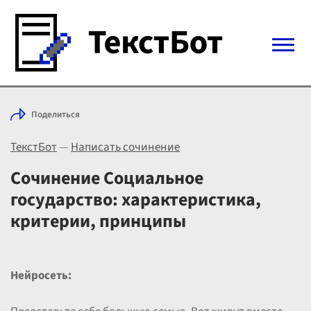
Войти с Telegram
Поделиться
Вход
ТекстБот
—
Написать сочинение
Выбрать режим
Цены
Сочинение Социальное
государство: характеристика,
критерии, принципы
Нейросеть: