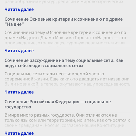
разнообразием культур, религий и мировоззренческих
позиций. В таком контексте
...
Сочинение Основные критерии к сочинению по драме
"На дне"
Сочинение на тему «Основные критерии к сочинению по
драме «На дне»» Драма Максима Горького «На дне» — это
произведение, отражающее суровую реальность жизни
обездоленных людей, оби
...
Сочинение рассуждение на тему социальные сети. Как
ведут себя люди в социальных сетях
Социальные сети стали неотъемлемой частью
современной жизни. Ещё каких-то двадцать лет назад они
были новинкой, а теперь окутывают нашу повседневность
своей паутиной. С каждым годо
...
Сочинение Российская Федерация — социальное
государство
В мире много разных государств. Они отличаются не
только языком или территорией, но и тем, как относятся к
своим гражданам. Россия, согласно нашей Конституции,
является социальным
...