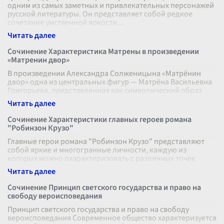
одним из самых заметных и привлекательных персонажей
русской литературы. Он представляет собой редкое
сочетание умственной яркости
...
Сочинение Характеристика Матрены в произведении
«Матренин двор»
В произведении Александра Солженицына «Матрёнин
двор» одна из центральных фигур — Матрёна Васильевна
Григорьева, представленная как символический образ
простоты, доброты и душевног
...
Сочинение Характеристики главных героев романа
"Робинзон Крузо"
Главные герои романа "Робинзон Крузо" представляют
собой яркие и многогранные личности, каждую из
которых можно охарактеризовать с различных точек
зрения, от их внутреннего мира до
...
Сочинение Принцип светского государства и право на
свободу вероисповедания
Принцип светского государства и право на свободу
вероисповедания Современное общество характеризуется