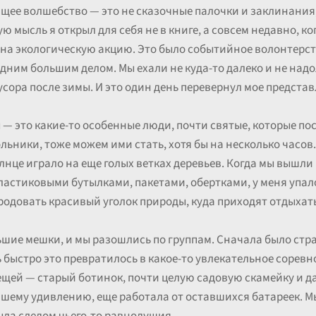
ящее волшебство — это не сказочные палочки и заклинания,
ую мысль я открыл для себя не в книге, а совсем недавно, к
а экологическую акцию. Это было событийное волонтерств
дним большим делом. Мы ехали не куда-то далеко и не надол
усора после зимы. И это один день перевернул мое представ
ы — это какие-то особенные люди, почти святые, которые п
льники, тоже можем ими стать, хотя бы на несколько часов.
лнце играло на еще голых ветках деревьев. Когда мы вышли
астиковыми бутылками, пакетами, обертками, у меня упало
родовать красивый уголок природы, куда приходят отдыхать
ьшие мешки, и мы разошлись по группам. Сначала было стр
 быстро это превратилось в какое-то увлекательное сорев
щей — старый ботинок, почти целую садовую скамейку и д
ашему удивлению, еще работала от оставшихся батареек. Мы