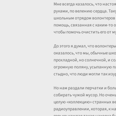
Мне всегда казалось, что насто
руками, по велению сердца. Так
школьным отрядом волонтеров н
помощь, связанная с каким-то о
чтобы помочь очистить его от м
До этого я думал, что волонтер
оказалось, что мы, обычные шко
прохладной, но солнечной, и со
огромную поляну, усыпанную пл
стыдно, что люди могли так изу
Но нам раздали перчатки и бол
собирать чужой мусор. Но очень
целую «коллекцию» странных ве
радиоуправлении, которая, к н