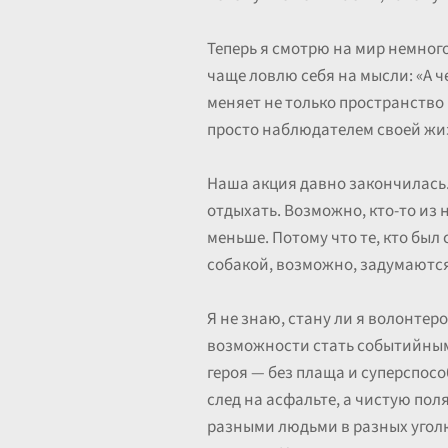
Теперь я смотрю на мир немного
чаще ловлю себя на мысли: «А ч
меняет не только пространство 
просто наблюдателем своей жиз
Наша акция давно закончилась. 
отдыхать. Возможно, кто-то из н
меньше. Потому что те, кто был с
собакой, возможно, задумаются
Я не знаю, стану ли я волонтеро
возможности стать событийным
героя — без плаща и суперспосо
след на асфальте, а чистую поля
разными людьми в разных уголк