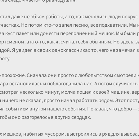
ыла следом чьего-то равнодушия.
ал даже не объем работы, а то, как менялись люди вокруг.
участках. Но потом кто-то запел песню, все подхватили. Мы
а куст пакет или донести переполненный мешок. Мы были 
ртсменом, а кто-то, как я, считал себя обычным. Но здесь,
дой. Я увидел в своих одноклассниках то, чего не замечал з
роту.
 прохожие. Сначала они просто с любопытством смотрели н
ара остановилась и поблагодарила нас. А потом случилось
смотрел несколько минут, молча пошел к своей машине, вер
 ничего не сказал, просто начал работать рядом. Этот пос
был событием внутри нашего события. Показал, что добро —
тобы оно разгорелось в других сердцах.
их мешков, набитых мусором, выстроились в ряд для вывоза