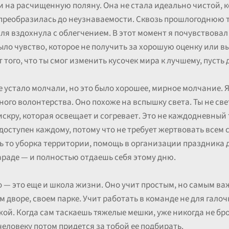
и на расчищенную поляну. Она не стала идеально чистой, к
 преобразилась до неузнаваемости. Сквозь прошлогоднюю 
емля вздохнула с облегчением. В этот момент я почувствовал
о было чувство, которое не получить за хорошую оценку или
т того, что ты смог изменить кусочек мира к лучшему, пусть
е устало молчали, но это было хорошее, мирное молчание. 
ного волонтерства. Оно похоже на вспышку света. Ты не св
скру, которая освещает и согревает. Это не каждодневный 
оступен каждому, потому что не требует жертвовать всем 
ь то уборка территории, помощь в организации праздника д
раде — и полностью отдаешь себя этому дню.
о — это еще и школа жизни. Оно учит простым, но самым в
оем дворе, своем парке. Учит работать в команде не для галоч
ужой. Когда сам таскаешь тяжелые мешки, уже никогда не б
еловеку потом придется за тобой ее подбирать.