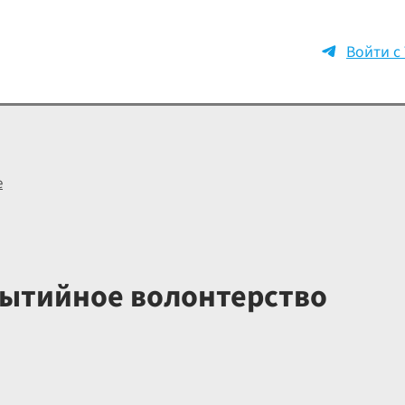
Войти с
е
ытийное волонтерство