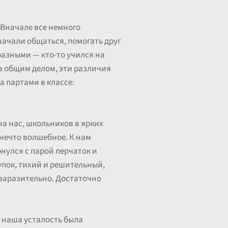
 Вначале все немного
 начали общаться, помогать друг
разными — кто-то учился на
 за общим делом, эти различия
а партами в классе:
а нас, школьников в ярких
 нечто волшебное. К нам
нулся с парой перчаток и
тупок, тихий и решительный,
 заразительно. Достаточно
, наша усталость была