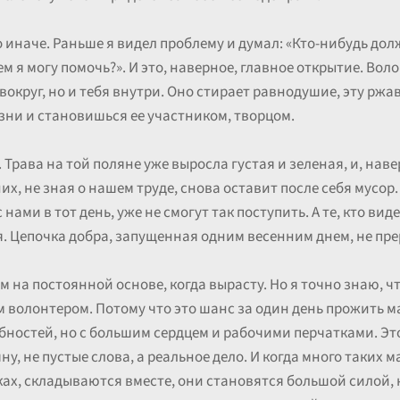
 иначе. Раньше я видел проблему и думал: «Кто-нибудь долж
ем я могу помочь?». И это, наверное, главное открытие. Во
вокруг, но и тебя внутри. Оно стирает равнодушие, эту рж
ни и становишься ее участником, творцом.
Трава на той поляне уже выросла густая и зеленая, и, нав
их, не зная о нашем труде, снова оставит после себя мусор.
 нами в тот день, уже не смогут так поступить. А те, кто вид
. Цепочка добра, запущенная одним весенним днем, не пре
м на постоянной основе, когда вырасту. Но я точно знаю, ч
 волонтером. Потому что это шанс за один день прожить 
бностей, но с большим сердцем и рабочими перчатками. Это
ну, не пустые слова, а реальное дело. И когда много таких
ах, складываются вместе, они становятся большой силой, 