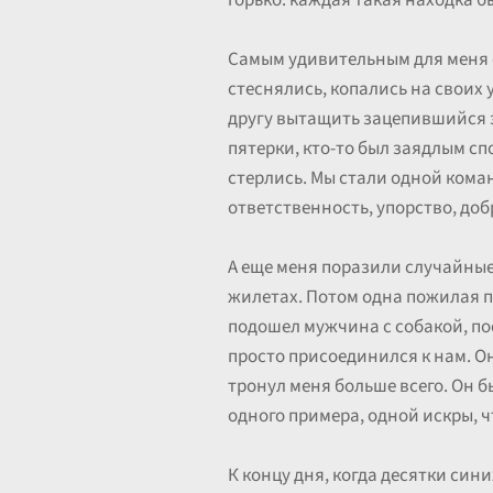
горько: каждая такая находка б
Самым удивительным для меня ст
стеснялись, копались на своих 
другу вытащить зацепившийся з
пятерки, кто-то был заядлым спо
стерлись. Мы стали одной коман
ответственность, упорство, доб
А еще меня поразили случайные
жилетах. Потом одна пожилая п
подошел мужчина с собакой, по
просто присоединился к нам. Он
тронул меня больше всего. Он 
одного примера, одной искры, ч
К концу дня, когда десятки син