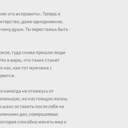
ен это исправить». Теперь я
лонтерство, даже однодневное,
авчину души. Ты перестаешь быть
ерное, туда снова пришли люди
 Но я верю, что таких станет
ел нас, как тот мужчина с
рвется.
то никогда не откажусь от
маленькую, но настоящую жизнь
 шанс оставить после себя не
 маленьких дел, совершаемых
которая способна менять мир к