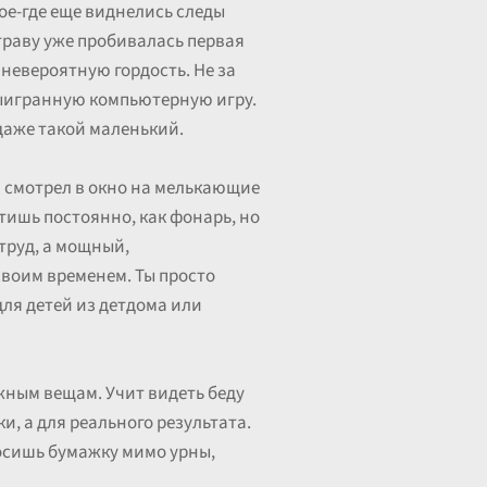
ое-где еще виднелись следы
траву уже пробивалась первая
 невероятную гордость. Не за
 выигранную компьютерную игру.
 даже такой маленький.
Я смотрел в окно на мелькающие
етишь постоянно, как фонарь, но
труд, а мощный,
своим временем. Ты просто
ля детей из детдома или
ажным вещам. Учит видеть беду
ки, а для реального результата.
росишь бумажку мимо урны,