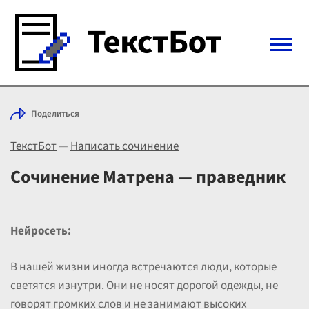
Войти с Telegram
Поделиться
Вход
ТекстБот
—
Написать сочинение
Выбрать режим
Цены
Сочинение Матрена — праведник
Нейросеть:
В нашей жизни иногда встречаются люди, которые
светятся изнутри. Они не носят дорогой одежды, не
говорят громких слов и не занимают высоких