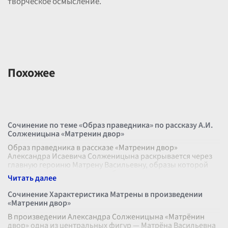
творческое осмысление.
Похожее
Сочинение по теме «Образ праведника» по рассказу А.И.
Солженицына «Матренин двор»
Образ праведника в рассказе «Матренин двор»
Александра Исаевича Солженицына раскрывается через
главную героиню Матрену Васильевну, образы которой
придают повествованию особое эмоци
...
Сочинение Характеристика Матрены в произведении
«Матренин двор»
В произведении Александра Солженицына «Матрёнин
двор» одна из центральных фигур — Матрёна Васильевна