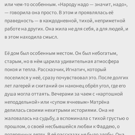
или чем-то особенным. «Народу надо — значит, надо»,
— говорила она просто. В этом и проявлялась её
праведность — в каждодневной, тихой, неприметной
работе на других. Она жила не для себя, а для людей, и
в этом находила смысл.
Её дом был особенным местом. Он был небогатым,
старым, но в нём царила удивительная атмосфера
покоя и тепла. Рассказчик, Игнатич, который
поселился у неё, сразу почувствовал это. После долгих
лет лагерей и скитаний он наконец обрёл угол, где его
душа могла оттаять. Вечерами за чаем с «картошкой
неподдельной» или «супом ячневым» Матрёна
делилась своими нехитрыми историями. Она не
жаловалась на судьбу, а вспоминала с тихой грустью о
прошлом, о своей несбывшейся любви к Фаддею, о
потерянных детях. В её рассказах не было злобы. Она