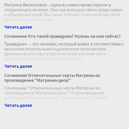
Матрена Васильевна – одна из самых ярких персон в
окружающем ее мире. Она как вспышка света среди серых
и обыденных дней. Высокая, статная, с сильной фигурой,
Матрена привлекает вн
...
Сочинение Кто такой праведник? Нужны ли они сейчас?
Праведник — это человек, который живет в соответствии с
высокими моральными и духовными принципами.
Древние философы и религиозные учители часто
восхваляли праведников как эталон д
...
Сочинение Отличительные черты Матрены из
произведения "Матренин двор"
Сочинение "Отличительные черты Матрены из
произведения 'Матренин двор'" В произведении
Александра Солженицына "Матренин двор" образ
Матрены Васильевны Григорьевны раскрывает перед
...