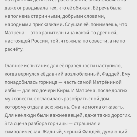
даже оправдывала тех, кто её обижал. Её речь была
наполнена старинными, добрыми словами,
народными присказками. Слушая её, понимаешь, что
Матрёна — это хранительница какой-то древней,
настоящей России, той, что жила по совести, а не по
расчёту.
Главное испытание для её праведности наступило,
когда вернулся её давний возлюбленный, Фаддей. Ему
понадобилась горница — часть самой Матрёниной
избы — для его дочери Киры. И Матрёна, после долгих
мук совести, согласилась разобрать свой дом,
которому отдала всю жизнь. Она не могла отказать.
Для неё люди были важнее вещей, даже таких дорогих.
Эта сцена разбора горницы — страшная и
символическая. Жадный, чёрный Фаддей, думающий