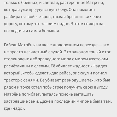
только о брёвнах, и светлая, растерянная Матрёна,
которая уже предчувствует беду. Она помогает
разбирать свой же кров, таская брёвнышки через
дорогу, потому что «людям надо». В этом её жертва,
последняя и самая большая.
Гибель Матрёны на железнодорожном переезде — это
не просто несчастный случай. Это закономерный итог
столкновения её праведного мира с миром жестоким,
расчётливым и слепым. Её убивает жадность Фаддея,
который, чтобы сделать два рейса, рискнул и погнал
трактор с санями. Её убивает равнодушие тех, кто был
рядом и тоже хотел побыстрее получить свою выгоду.
Матрёна погибает, пытаясь помочь вытащить
застрявшие сани. Даже в последний миг она была там,
где «надо».