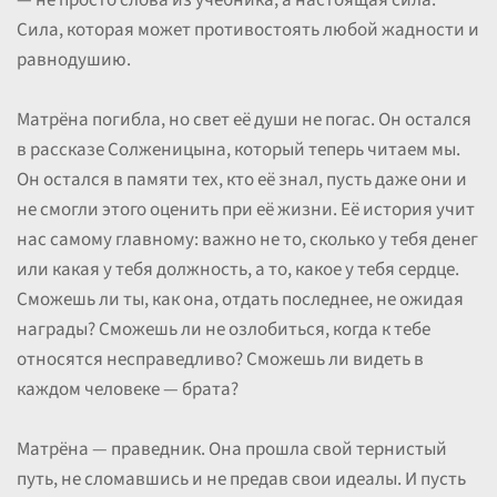
— не просто слова из учебника, а настоящая сила.
Сила, которая может противостоять любой жадности и
равнодушию.
Матрёна погибла, но свет её души не погас. Он остался
в рассказе Солженицына, который теперь читаем мы.
Он остался в памяти тех, кто её знал, пусть даже они и
не смогли этого оценить при её жизни. Её история учит
нас самому главному: важно не то, сколько у тебя денег
или какая у тебя должность, а то, какое у тебя сердце.
Сможешь ли ты, как она, отдать последнее, не ожидая
награды? Сможешь ли не озлобиться, когда к тебе
относятся несправедливо? Сможешь ли видеть в
каждом человеке — брата?
Матрёна — праведник. Она прошла свой тернистый
путь, не сломавшись и не предав свои идеалы. И пусть