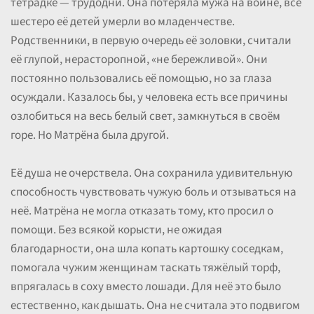
тетрадке — трудодни. Она потеряла мужа на войне, все
шестеро её детей умерли во младенчестве.
Родственники, в первую очередь её золовки, считали
её глупой, нерасторопной, «не бережливой». Они
постоянно пользовались её помощью, но за глаза
осуждали. Казалось бы, у человека есть все причины
озлобиться на весь белый свет, замкнуться в своём
горе. Но Матрёна была другой.
Её душа не очерствела. Она сохранила удивительную
способность чувствовать чужую боль и отзываться на
неё. Матрёна не могла отказать тому, кто просил о
помощи. Без всякой корысти, не ожидая
благодарности, она шла копать картошку соседкам,
помогала чужим женщинам таскать тяжёлый торф,
впрягалась в соху вместо лошади. Для неё это было
естественно, как дышать. Она не считала это подвигом