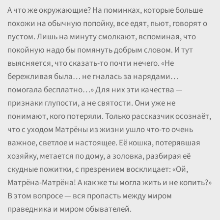
А что же окружающие? На поминках, которые больше
похожи на обычную попойку, все едят, пьют, говорят о
пустом. Лишь на минуту смолкают, вспоминая, что
покойную надо бы помянуть добрым словом. И тут
выясняется, что сказать-то почти нечего. «Не
бережливая была… не гналась за нарядами…
помогала бесплатно…» Для них эти качества —
признаки глупости, а не святости. Они уже не
понимают, кого потеряли. Только рассказчик осознаёт,
что с уходом Матрёны из жизни ушло что-то очень
важное, светлое и настоящее. Её кошка, потерявшая
хозяйку, метается по дому, а золовка, разбирая её
скудные пожитки, с презрением восклицает: «Ой,
Матрёна-Матрёна! А как же ты могла жить и не копить?»
В этом вопросе — вся пропасть между миром
праведника и миром обывателей.