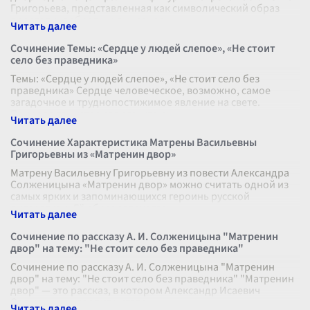
Григорьева, представленная как символический образ
простоты, доброты и душевног
...
Сочинение Темы: «Сердце у людей слепое», «Не стоит
село без праведника»
Темы: «Сердце у людей слепое», «Не стоит село без
праведника» Сердце человеческое, возможно, самое
загадочное и труднопостижимое явление на свете.
Природа так устроила его, что он
...
Сочинение Характеристика Матрены Васильевны
Григорьевны из «Матренин двор»
Матрену Васильевну Григорьевну из повести Александра
Солженицына «Матренин двор» можно считать одной из
самых ярких и запоминающихся героинь русской
литературы. Её образ запечатлен
...
Сочинение по рассказу А. И. Солженицына "Матренин
двор" на тему: "Не стоит село без праведника"
Сочинение по рассказу А. И. Солженицына "Матренин
двор" на тему: "Не стоит село без праведника" "Матренин
двор" — это рассказ, в котором Александр Исаевич
Солженицын вводит читате
...