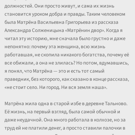
должностей. Они просто живут, и сама их жизнь
становится уроком добра и правды. Таким человеком
была Матрёна Васильевна Григорьева из рассказа
Александра Солженицына «Матрёнин двор». Когда я
читал эту историю, мне сначала было грустно и даже
непонятно: почему эта женщина, всю жизнь
работавшая, не скопила никакого богатства, почему её
все обижали, а она не злилась? Но потом, вдумавшись,
я понял, что Матрёна — это и есть тот самый
праведник, без которого, как сказано в конце рассказа,
«не стоит село. Ни город. Ни вся земля наша».
Матрёна жила одна в старой избе в деревне Тальново.
Её жизнь, на первый взгляд, была самой обычной и
даже неудачной. Она много работала в колхозе, но за
труд ей не платили денег, а просто ставили палочки в