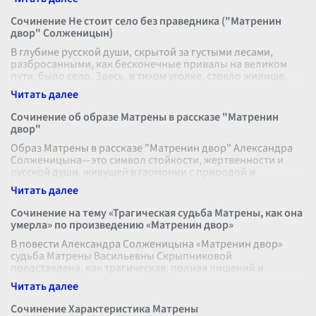
Сочинение Не стоит село без праведника ("Матренин
двор" Солженицын)
В глубине русской души, скрытой за густыми лесами,
разбросанными, как бесконечные привалы на великом
пути, было село. Здесь, в тихом уголке, стояло жилище,
украшенное узорами прост
...
Сочинение об образе Матрены в рассказе "Матренин
двор"
Образ Матрены в рассказе "Матренин двор" Александра
Солженицына—это символ стойкости, жертвенности и
русской души, живущей в гармонии с природой и
традициями. Матрена Васильевна Г
...
Сочинение на тему «Трагическая судьба Матрены, как она
умерла» по произведению «Матренин двор»
В повести Александра Солженицына «Матренин двор»
судьба Матрены Васильевны Скрыпниковой
представлена, как трагическая, полная лишений и
страданий. Удивительно добрый и самоотвержен
...
Сочинение Характеристика Матрены