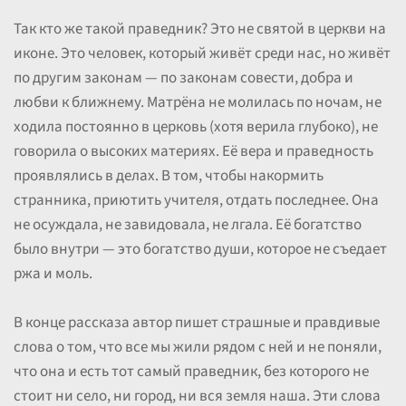
Так кто же такой праведник? Это не святой в церкви на
иконе. Это человек, который живёт среди нас, но живёт
по другим законам — по законам совести, добра и
любви к ближнему. Матрёна не молилась по ночам, не
ходила постоянно в церковь (хотя верила глубоко), не
говорила о высоких материях. Её вера и праведность
проявлялись в делах. В том, чтобы накормить
странника, приютить учителя, отдать последнее. Она
не осуждала, не завидовала, не лгала. Её богатство
было внутри — это богатство души, которое не съедает
ржа и моль.
В конце рассказа автор пишет страшные и правдивые
слова о том, что все мы жили рядом с ней и не поняли,
что она и есть тот самый праведник, без которого не
стоит ни село, ни город, ни вся земля наша. Эти слова