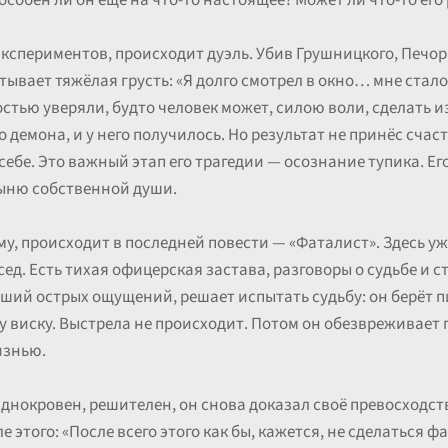
особен ли он ещё на что-то настоящее? Может ли что-то его 
 экспериментов, происходит дуэль. Убив Грушницкого, Печор
тывает тяжёлая грусть: «Я долго смотрел в окно… мне стал
стью уверяли, будто человек может, силою воли, сделать из
о демона, и у него получилось. Но результат не принёс счас
ебе. Это важный этап его трагедии — осознание тупика. Его 
тыню собственной души.
у, происходит в последней повести — «Фаталист». Здесь уж
сед. Есть тихая офицерская застава, разговоры о судьбе и
вший острых ощущений, решает испытать судьбу: он берёт п
у виску. Выстрела не происходит. Потом он обезвреживает 
изнью.
аднокровен, решителен, он снова доказал своё превосходст
е этого: «После всего этого как бы, кажется, не сделаться ф