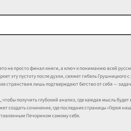
это не просто финал книги, а ключ к пониманию всей русс
роет эту пустоту после дуэли, свяжет гибель Грушницкого 
шие странствия лишь подтверждают бегство от себя — задач
н
, чтобы получить глубокий анализ, где каждая мысль будет
жет создать сочинение, где последние страницы «Героя наш
ставленным Печорином самому себе.