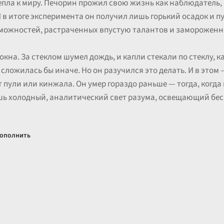
тепла к миру. Печорин прожил свою жизнь как наблюдатель,
 итоге эксперимента он получил лишь горький осадок и пус
можностей, растраченных впустую талантов и замороженно
 окна. За стеклом шумел дождь, и капли стекали по стеклу, к
 сложилась бы иначе. Но он разучился это делать. И в этом 
т пули или кинжала. Он умер гораздо раньше — тогда, когда 
ишь холодный, аналитический свет разума, освещающий б
ополнить