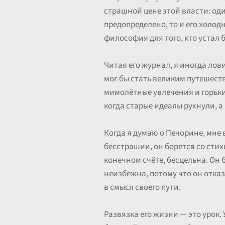
страшной цене этой власти: оди
предопределено, то и его холодно
философия для того, кто устал 
Читая его журнал, я иногда лови
мог бы стать великим путешеств
мимолётные увлечения и горьки
когда старые идеалы рухнули, а
Когда я думаю о Печорине, мне
бесстрашии, он борется со стихи
конечном счёте, бесцельна. Он б
неизбежна, потому что он отказ
в смысл своего пути.
Развязка его жизни — это урок. 