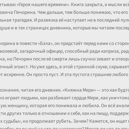
итываю «Героя нашего времени». Книга закрыта, а мысли всё
овича Печорина. Чем дальше, тем больше понимаю, что его 
ная трагедия. И развязка её наступает не в последней пуле
душе и в тех страницах дневника, которые мы читаем посл
чорина в повести «Бэла», он предстаёт перед нами со стор
волевой, загадочный офицер, способный ради каприза, ра
а, но Печорин после её смерти лишь скучно зевает и отвора
чный эгоист. Но уже здесь, в этой странной скуке, скрывае
т искренне. Он просто пуст. И эта пустота страшнее любого 
ознания, читая его дневник. «Княжна Мери» — это как буд
но играет людьми, как разбивает сердце Мери, как уничтож
ую женщину, которая его понимала и любила. Он всё анализ
сти других только в отношении к себе, как на пищу, подд
ах судьбы», но продолжает рубить. Зачем? Кажется, он ищет в