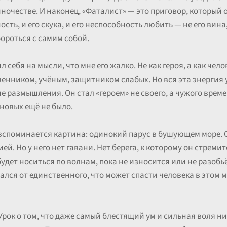
ночестве. И наконец, «Фаталист» — это приговор, который о
сть, и его скука, и его неспособность любить — не его вина,
бороться с самим собой.
л себя на мысли, что мне его жалко. Не как героя, а как чело
енником, учёным, защитником слабых. Но вся эта энергия 
е размышления. Он стал «героем» не своего, а чужого вре
 новых ещё не было.
 вспоминается картина: одинокий парус в бушующем море. О
ей. Но у него нет гавани. Нет берега, к которому он стремитс
удет носиться по волнам, пока не износится или не разобьё
ался от единственного, что может спасти человека в этом м
Урок о том, что даже самый блестящий ум и сильная воля ни