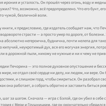
ая ирония и усталость. Он прошёл через огонь, воду и медны
ужил? Что, возможно, всё предопределено. Что его бунт, ег
то чужой, безличной воли.
 книги, к предисловию, где издатель сообщает нам, что Пе
 в водовороте страсти — а просто умер по дороге, от болезн
на абсолютно негероична, буднична, почти нелепа для таког
го кипучий, неукротимый дух, вся его могучая энергия, по
сли в дорожной пыли, никому не нужные и ни к чему не при
рагедии Печорина — это полное духовное опустошение и бес
в мире, не отдал своё сердце ни делу, ни людям, ни вере. О
остями, и слишком горд, чтобы смириться. Он разобрал св
как она работает, а собрать обратно и заставить биться ров
 шаг за шагом. Сначала — игра с Бэлой, где он убил в себе 
тория с Мери и Грушницким, где он окончательно убедился 