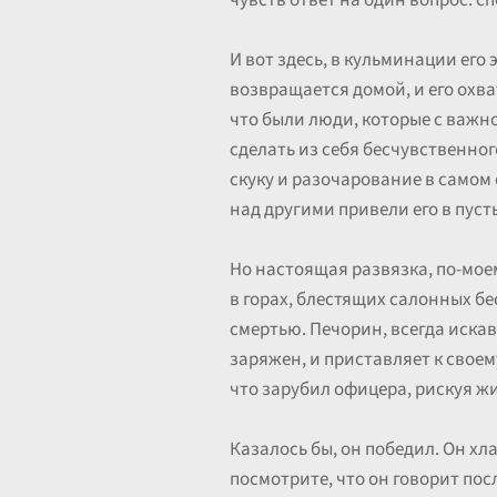
чувств ответ на один вопрос: сп
И вот здесь, в кульминации его
возвращается домой, и его охва
что были люди, которые с важно
сделать из себя бесчувственног
скуку и разочарование в самом с
над другими привели его в пус
Но настоящая развязка, по-моем
в горах, блестящих салонных бе
смертью. Печорин, всегда иска
заряжен, и приставляет к своем
что зарубил офицера, рискуя ж
Казалось бы, он победил. Он хл
посмотрите, что он говорит посл