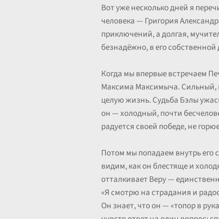
Вот уже несколько дней я переч
человека — Григория Александр
приключений, а долгая, мучитель
безнадёжно, в его собственной 
Когда мы впервые встречаем Пе
Максима Максимыча. Сильный, 
целую жизнь. Судьба Бэлы ужасн
он — холодный, почти бесчелове
радуется своей победе, не горюе
Потом мы попадаем внутрь его с
видим, как он блестяще и холод
отталкивает Веру — единственн
«Я смотрю на страдания и радо
Он знает, что он — «топор в рук