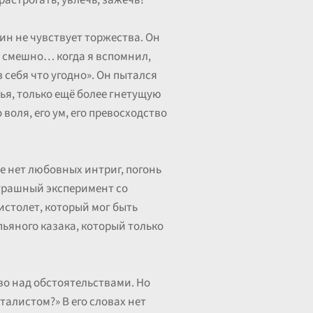
растрогать, увлечь, зажечь?
ин не чувствует торжества. Он
о смешно… когда я вспомнил,
 себя что угодно». Он пытался
тья, только ещё более гнетущую
воля, его ум, его превосходство
е нет любовных интриг, погонь
 страшный эксперимент со
истолет, который мог быть
пьяного казака, который только
во над обстоятельствами. Но
аталистом?» В его словах нет