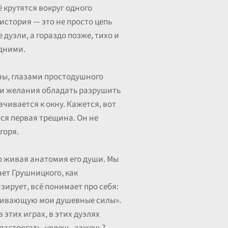
 крутятся вокруг одного
история — это не просто цепь
 дуэли, а гораздо позже, тихо и
едними.
оны, глазами простодушного
ди желания обладать разрушить
чивается к окну. Кажется, вот
тся первая трещина. Он не
горя.
то живая анатомия его души. Мы
ает Грушницкого, как
ирует, всё понимает про себя:
ерживающую мои душевные силы».
 этих играх, в этих дуэлях