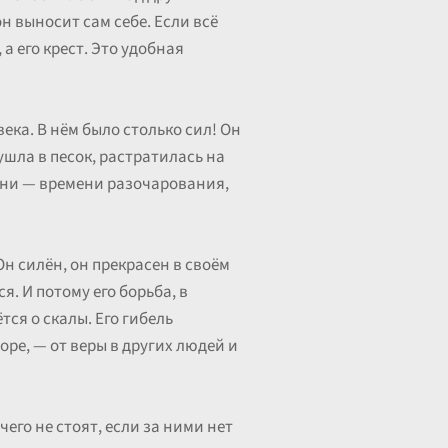
н выносит сам себе. Если всё
 а его крест. Это удобная
века. В нём было столько сил! Он
ушла в песок, растратилась на
мени — времени разочарования,
н силён, он прекрасен в своём
я. И потому его борьба, в
тся о скалы. Его гибель
оре, — от веры в других людей и
чего не стоят, если за ними нет