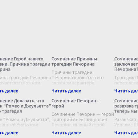
нение Герой нашего
Сочинение Причины
Сочинение
ени. Причина трагедии
трагедии Печорина
заключает
рина
Печорина
Причины трагедии
ина трагедии Печорина
Печорина кроются в его
Трагедия 
ючается в сложном
сложном характере,
персонажа
плетении его
жизненных устоях и
Лермонтов
реннего мира и
внутренних противоречиях,
времени", 
жающей его
которые определяли его
внутренне
нение Доказать, что
Сочинение Печорин —
Сочинение
твительности. Читатель
действия и поступки. Герой
неспособн
н "Ромео и Джульетта"
герой
развязка 
т увидеть в нём не
Михаила Юрьевича
гармонию 
о трагедия
теперь мы
ко отражение времени,
Лермонтов
Сочинение Печорин — герой
...
окружающ
н "Ромео и Джульетта",
..
Григорий Александрович
Развязка т
санный Уильямом
Печорин, главный герой
Уильяма Ш
пиром, является
романа Михаила Юрьевича
разворачи
евзойденным
Лермонтова "Герой нашего
стремител