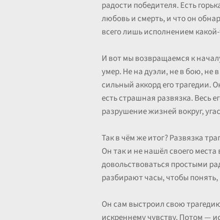
радости победителя. Есть горьк
любовь и смерть, и что он обнар
всего лишь исполнением какой-
И вот мы возвращаемся к началу
умер. Не на дуэли, не в бою, не
сильный аккорд его трагедии. О
есть страшная развязка. Весь е
разрушение жизней вокруг, уга
Так в чём же итог? Развязка т
Он так и не нашёл своего места 
довольствоваться простыми рад
разбирают часы, чтобы понять, 
Он сам выстроил свою трагедию,
искреннему чувству. Потом — ис