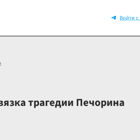
Войти с
е
вязка трагедии Печорина