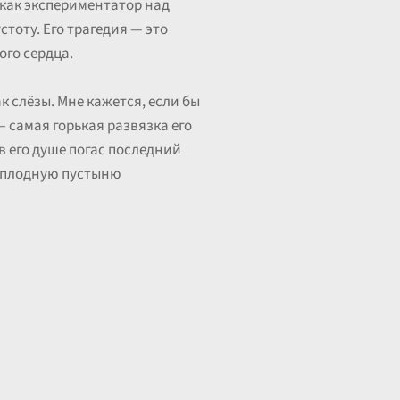
 как экспериментатор над
тоту. Его трагедия — это
го сердца.
ак слёзы. Мне кажется, если бы
— самая горькая развязка его
в его душе погас последний
есплодную пустыню