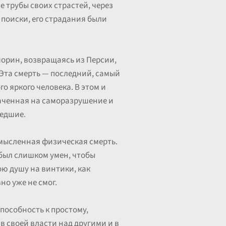
е трубы своих страстей, через
о поиски, его страдания были
чорин, возвращаясь из Персии,
и. Эта смерть — последний, самый
о яркого человека. В этом и
траченная на саморазрушение и
ведшие.
смысленная физическая смерть.
н был слишком умен, чтобы
ою душу на винтики, как
но уже не смог.
способность к простому,
в своей власти над другими и в