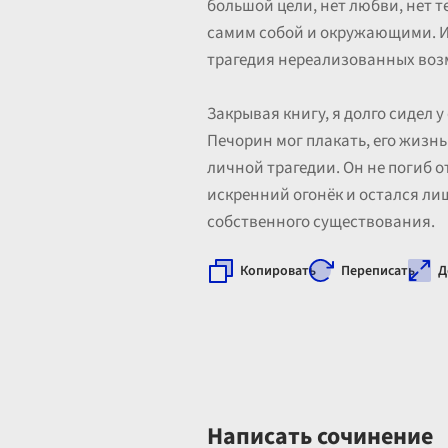
большой цели, нет любви, нет 
самим собой и окружающими. И в
трагедия нереализованных воз
Закрывая книгу, я долго сидел у
Печорин мог плакать, его жизнь
личной трагедии. Он не погиб о
искренний огонёк и остался л
собственного существования.
Копировать
Переписать
Д
Написать сочинение