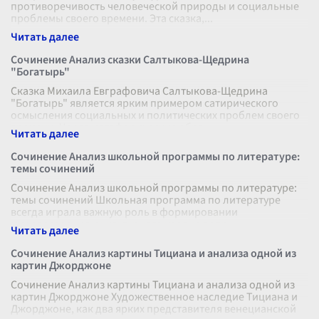
противоречивость человеческой природы и социальные
проблемы своего времени. Эта сказка,
...
Сочинение Анализ сказки Салтыкова-Щедрина
"Богатырь"
Сказка Михаила Евграфовича Салтыкова-Щедрина
"Богатырь" является ярким примером сатирического
осмысления социальных и политических проблем своего
времени. Через метафорические обра
...
Сочинение Анализ школьной программы по литературе:
темы сочинений
Сочинение Анализ школьной программы по литературе:
темы сочинений Школьная программа по литературе
всегда играла важную роль в формировании
мировоззрения и культурного уровня подр
...
Сочинение Анализ картины Тициана и анализа одной из
картин Джорджоне
Сочинение Анализ картины Тициана и анализа одной из
картин Джорджоне Художественное наследие Тициана и
Джорджоне, как два ярких представителя венецианской