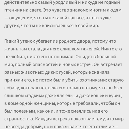
действительно самый уродливый и никуда не годный
птенчик на свете. Это чувство знакомо многим людям
— ощущение, что ты не такой как все, что ты хуже
других, что ты не вписываешься в свой мир.
Гадкий утенок убегает из родного двора, потому что
жизнь там стала для него слишком тяжелой. Никто его
не любил, никто его не понимал. Он идет в большой
мир, полный опасностей и новых встреч. Он встречает
разных животных: диких гусей, которые сначала
приняли его, но потом были убиты охотниками; старую
собаку, которая не съела его только потому, что он был
слишком «гадким» даже для еды; и даже кошек и куриц
в доме одной женщины, которые требовали, чтобы он
был полезным, как они, и тоже смеялись над его
странностью. Каждая встреча показывает ему, что мир
не всегда добрый, но и показывает что его отличие —