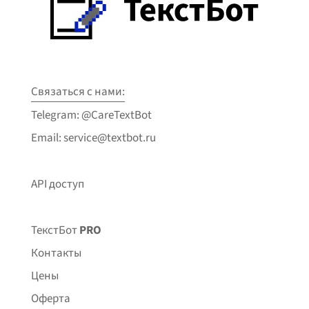
Связаться с нами:
Telegram: @CareTextBot
Email: service@textbot.ru
API доступ
ТекстБот
PRO
Контакты
Цены
Оферта