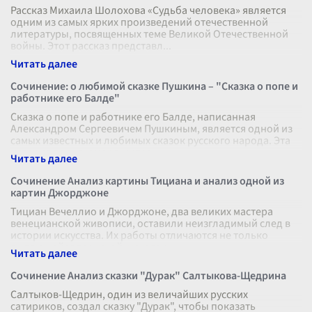
Рассказ Михаила Шолохова «Судьба человека» является
одним из самых ярких произведений отечественной
литературы, посвященных теме Великой Отечественной
войны. Этот рассказ представл
...
Сочинение: о любимой сказке Пушкина – "Сказка о попе и
работнике его Балде"
Сказка о попе и работнике его Балде, написанная
Александром Сергеевичем Пушкиным, является одной из
самых известных и любимых сказок русского народа. Эта
история полна юмора, хитро
...
Сочинение Анализ картины Тициана и анализ одной из
картин Джорджоне
Тициан Вечеллио и Джорджоне, два великих мастера
венецианской живописи, оставили неизгладимый след в
истории искусства. Их работы отличаются не только
выдающейся техникой, но и глу
...
Сочинение Анализ сказки "Дурак" Салтыкова-Щедрина
Салтыков-Щедрин, один из величайших русских
сатириков, создал сказку "Дурак", чтобы показать