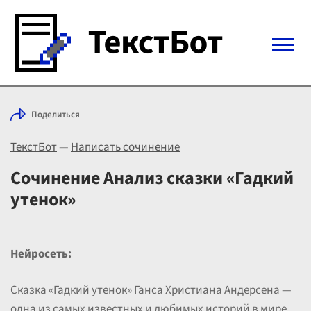
Войти с Telegram
Поделиться
Вход
ТекстБот
—
Написать сочинение
Выбрать режим
Цены
Сочинение Анализ сказки «Гадкий
утенок»
Нейросеть:
Сказка «Гадкий утенок» Ганса Христиана Андерсена —
одна из самых известных и любимых историй в мире.