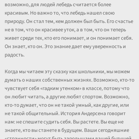
возможно, для людей лебедь считается более
красивым. Но важно то, что лебедь нашел свою
природу. Он стал тем, кем должен был быть. Его счастье
не в том, что он красивее уток, а в том, что он теперь
живет среди тех, кто его понимает, и он понимает себя.
Он знает, кто он. Это знание дает ему уверенность и
радость.
Когда мы читаем эту сказку как школьники, мы можем
думать о наших собственных жизнях. Возможно, кто-то
чувствует себя «гадким утенком» в классе, потому что
он любит читать, а другие любят спортом. Возможно,
кто-то думает, что он не такой умный, как другие, или
не такой общительный. История Андерсена говорит
нам: не спешите судить себя. Вы растете. Вы еще не
знаете, кто вы станете в будущем. Ваши сегодняшние
«странности» могут быть зародышами вашей будущей