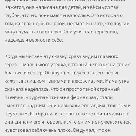
Кажется, она написана для детей, но её смысл так
глубок, что его понимают и взрослые. Это история о
том, как важно быть собой, не смотря на то, что другие
могут думать о вас плохо. Она учит нас терпению,
надежде и верности себе.
Когда мы читаем эту сказку, сразу видим главного
героя — маленького утенка, который не похож на своих
братьев и сестер. Он крупнее, неуклюже, его перья
кажутся слишком темными и некрасивыми. Мама-утка
сначала надеялась, что он просто такой странный
птенчик, но другие птицы на ферме сразу стали
смеяться над ним. Они называли его гадким, толстым и
неумелым. Его братья и сестры тоже не принимали его,
они щипали его и говорили, что он им не нужен. Утенок
чувствовал себя очень плохо. Он думал, что он