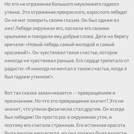
Но это не отражение большого неуклюжего гадкого
утенка. Это отражение прекрасного, взрослого лебедя!
Он не мог поверить своим глазам. Он был одним из
них! Лебеди окружили его, ласкали его своими
крыльями и говорили ему добрые слова. Дети на берегу
кричали: «Новый лебедь самый молодой и самый
красивый!». Он чувствовал такое счастье, которое
никогда не чувствовал раньше. Его сердце трепетало от
радости: «Я никогда не мечтал о таком счастье, когда я
был гадким утенком!».
Вот так сказка заканчивается — превращением и
признанием. Но что это превращение значит? Это не
значит, что утенок физически стал другим. Он всегда
был лебедем! Он просто рос в окружении уток, и
поэтому его считали странным. Его истинная красота
была внутри него всегда, но она должна была вырасти,