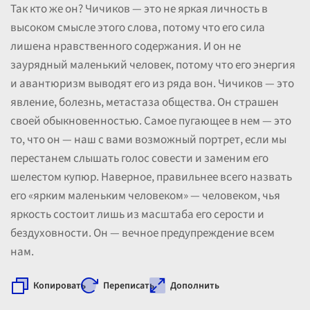
Так кто же он? Чичиков — это не яркая личность в
высоком смысле этого слова, потому что его сила
лишена нравственного содержания. И он не
заурядный маленький человек, потому что его энергия
и авантюризм выводят его из ряда вон. Чичиков — это
явление, болезнь, метастаза общества. Он страшен
своей обыкновенностью. Самое пугающее в нем — это
то, что он — наш с вами возможный портрет, если мы
перестанем слышать голос совести и заменим его
шелестом купюр. Наверное, правильнее всего назвать
его «ярким маленьким человеком» — человеком, чья
яркость состоит лишь из масштаба его серости и
бездуховности. Он — вечное предупреждение всем
нам.
Копировать
Переписать
Дополнить