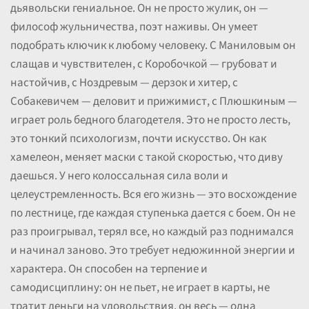
дьявольски гениальное. Он не просто жулик, он —
философ жульничества, поэт наживы. Он умеет
подобрать ключик к любому человеку. С Маниловым он
слащав и чувствителен, с Коробочкой — грубоват и
настойчив, с Ноздревым — дерзок и хитер, с
Собакевичем — деловит и прижимист, с Плюшкиным —
играет роль бедного благодетеля. Это не просто лесть,
это тонкий психологизм, почти искусство. Он как
хамелеон, меняет маски с такой скоростью, что диву
даешься. У него колоссальная сила воли и
целеустремленность. Вся его жизнь — это восхождение
по лестнице, где каждая ступенька дается с боем. Он не
раз проигрывал, терял все, но каждый раз поднимался
и начинал заново. Это требует недюжинной энергии и
характера. Он способен на терпение и
самодисциплину: он не пьет, не играет в карты, не
тратит деньги на удовольствия, он весь — одна