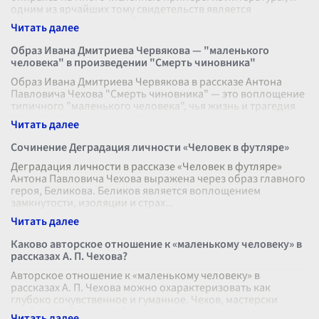
одним из ярчайших тому свидетельств является
произведение Николая Васильевича
...
Образ Ивана Дмитриева Червякова — "маленького
человека" в произведении "Смерть чиновника"
Образ Ивана Дмитриева Червякова в рассказе Антона
Павловича Чехова "Смерть чиновника" — это воплощение
типичного "маленького человека", чья жизнь и трагедия
вызывают смешанные чувс
...
Сочинение Деградация личности «Человек в футляре»
Деградация личности в рассказе «Человек в футляре»
Антона Павловича Чехова выражена через образ главного
героя, Беликова. Беликов является воплощением
замкнутости, изоляции и страх
...
Каково авторское отношение к «маленькому человеку» в
рассказах А. П. Чехова?
Авторское отношение к «маленькому человеку» в
рассказах А. П. Чехова можно охарактеризовать как
глубоко сочувственное и гуманное. Чехов, мастерски
изображая будни и заботы простых
...