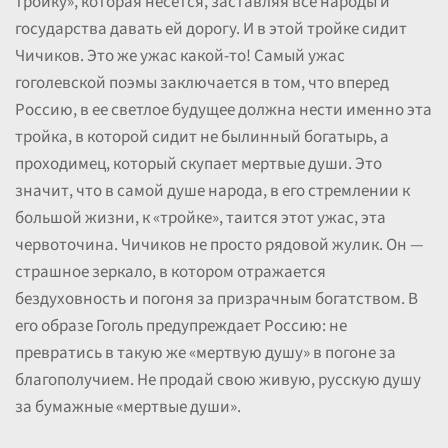
тройку», которая несется, заставляя все народы и
государства давать ей дорогу. И в этой тройке сидит
Чичиков. Это же ужас какой-то! Самый ужас
гоголевской поэмы заключается в том, что вперед
Россию, в ее светлое будущее должна нести именно эта
тройка, в которой сидит не былинный богатырь, а
проходимец, который скупает мертвые души. Это
значит, что в самой душе народа, в его стремлении к
большой жизни, к «тройке», таится этот ужас, эта
червоточина. Чичиков не просто рядовой жулик. Он —
страшное зеркало, в котором отражается
бездуховность и погоня за призрачным богатством. В
его образе Гоголь предупреждает Россию: не
превратись в такую же «мертвую душу» в погоне за
благополучием. Не продай свою живую, русскую душу
за бумажные «мертвые души».