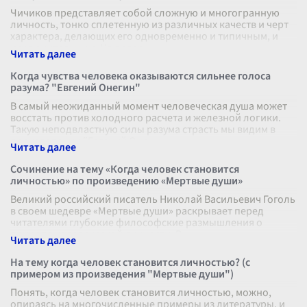
Чичиков представляет собой сложную и многогранную
личность, тонко сплетенную из различных качеств и черт
характера, делающих его одновременно и типичным, и
исключительным. На повер
...
Когда чувства человека оказываются сильнее голоса
разума? "Евгений Онегин"
В самый неожиданный момент человеческая душа может
восстать против холодного расчета и железной логики.
Такую неподвластную силы разума страсть мы видим в
произведении "Евгений Оне
...
Сочинение на тему «Когда человек становится
личностью» по произведению «Мертвые души»
Великий российский писатель Николай Васильевич Гоголь
в своем шедевре «Мертвые души» раскрывает перед
читателями глубокие философские размышления о
природе человеческой личности. Р
...
На тему когда человек становится личностью? (с
примером из произведения "Мертвые души")
Понять, когда человек становится личностью, можно,
опираясь на многочисленные примеры из литературы, и