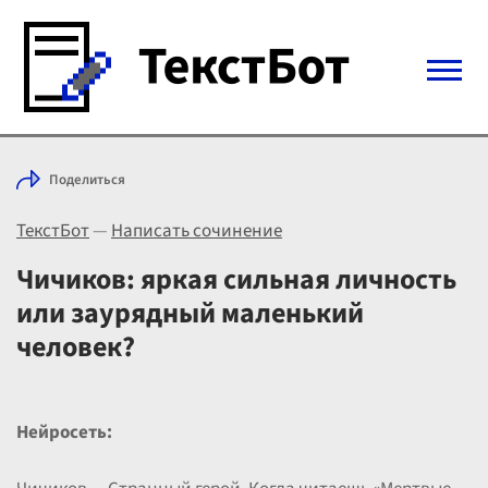
Войти с Telegram
Поделиться
Вход
ТекстБот
—
Написать сочинение
Выбрать режим
Цены
Чичиков: яркая сильная личность
или заурядный маленький
человек?
Нейросеть: