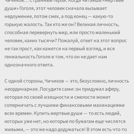
Чичиков… Странный герой. Когда читаешь «Мертвые
души» Гоголя, этот человек сначала вызывает
недоумение, потом смех, а под конец — какую-то
горькую жалость. Так кто же он? Великая личность,
способная перевернуть мир, или просто маленький
человек, каких тысячи? Пожалуй, ответ на этот вопрос
не так прост, как кажется на первый взгляд, и вся
гениальность Гоголя в том, что он не дает нам
однозначного ответа.
С одной стороны, Чичиков — это, безусловно, личность
неординарная. Посудите сами: он придумал аферу,
которая по своей изящности и смелости может
соперничать с лучшими финансовыми махинациями
всех времен. Купить мертвые души — то есть людей,
которых уже нет, но которые по бумагам еще числятся
живыми, — это же надо додуматься! В этом есть что-то