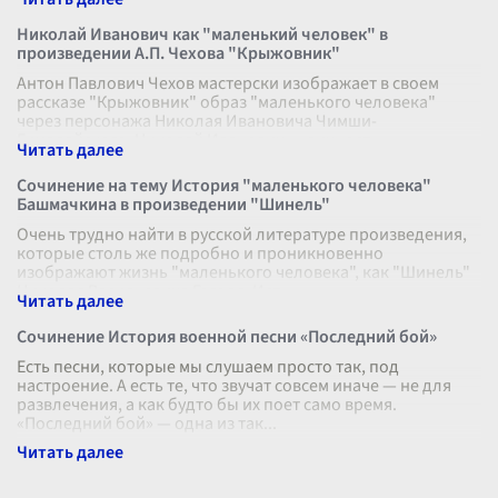
Николай Иванович как "маленький человек" в
произведении А.П. Чехова "Крыжовник"
Антон Павлович Чехов мастерски изображает в своем
рассказе "Крыжовник" образ "маленького человека"
через персонажа Николая Ивановича Чимши-
Гималайского. Николай Иванович — личность
...
Сочинение на тему История "маленького человека"
Башмачкина в произведении "Шинель"
Очень трудно найти в русской литературе произведения,
которые столь же подробно и проникновенно
изображают жизнь "маленького человека", как "Шинель"
Николая Васильевича Гоголя. Ист
...
Сочинение История военной песни «Последний бой»
Есть песни, которые мы слушаем просто так, под
настроение. А есть те, что звучат совсем иначе — не для
развлечения, а как будто бы их поет само время.
«Последний бой» — одна из так
...