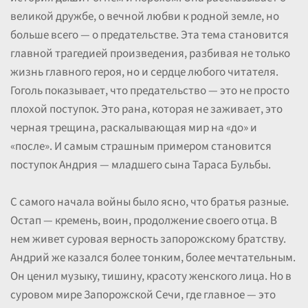
великой дружбе, о вечной любви к родной земле, но
больше всего — о предательстве. Эта тема становится
главной трагедией произведения, разбивая не только
жизнь главного героя, но и сердце любого читателя.
Гоголь показывает, что предательство — это не просто
плохой поступок. Это рана, которая не заживает, это
черная трещина, раскалывающая мир на «до» и
«после». И самым страшным примером становится
поступок Андрия — младшего сына Тараса Бульбы.
С самого начала войны было ясно, что братья разные.
Остап — кремень, воин, продолжение своего отца. В
нем живет суровая верность запорожскому братству.
Андрий же казался более тонким, более мечтательным.
Он ценил музыку, тишину, красоту женского лица. Но в
суровом мире Запорожской Сечи, где главное — это