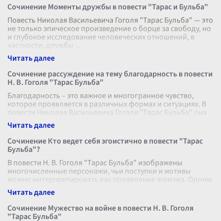
Сочинение Моменты дружбы в повести "Тарас и Бульба"
Повесть Николая Васильевича Гоголя "Тарас Бульба" — это
не только эпическое произведение о борце за свободу, но
и глубокое исследование человеческих отношений, в
частности, дружбы
...
Сочинение рассуждение на тему благодарность в повести
Н. В. Гоголя "Тарас Бульба"
Благодарность – это важное и многогранное чувство,
которое проявляется в различных формах и ситуациях. В
повести Николая Васильевича Гоголя "Тарас Бульба" она
играет значительную р
...
Сочинение Кто ведет себя эгоистично в повести "Тарас
Бульба"?
В повести Н. В. Гоголя "Тарас Бульба" изображены
многочисленные персонажи, чьи поступки и мотивы
можно интерпретировать как проявление эгоизма. Одним
из таких персонажей является А
...
Сочинение Мужество на войне в повести Н. В. Гоголя
"Тарас Бульба"