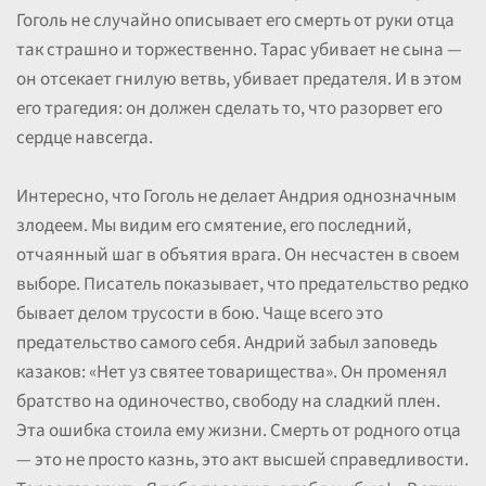
Гоголь не случайно описывает его смерть от руки отца
так страшно и торжественно. Тарас убивает не сына —
он отсекает гнилую ветвь, убивает предателя. И в этом
его трагедия: он должен сделать то, что разорвет его
сердце навсегда.
Интересно, что Гоголь не делает Андрия однозначным
злодеем. Мы видим его смятение, его последний,
отчаянный шаг в объятия врага. Он несчастен в своем
выборе. Писатель показывает, что предательство редко
бывает делом трусости в бою. Чаще всего это
предательство самого себя. Андрий забыл заповедь
казаков: «Нет уз святее товарищества». Он променял
братство на одиночество, свободу на сладкий плен.
Эта ошибка стоила ему жизни. Смерть от родного отца
— это не просто казнь, это акт высшей справедливости.