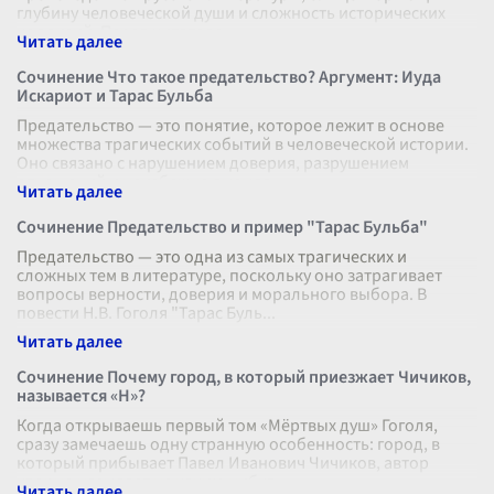
глубину человеческой души и сложность исторических
коллизий. Перед читателе
...
Сочинение Что такое предательство? Аргумент: Иуда
Искариот и Тарас Бульба
Предательство — это понятие, которое лежит в основе
множества трагических событий в человеческой истории.
Оно связано с нарушением доверия, разрушением
отношений и неизбежно вызыва
...
Сочинение Предательство и пример "Тарас Бульба"
Предательство — это одна из самых трагических и
сложных тем в литературе, поскольку оно затрагивает
вопросы верности, доверия и морального выбора. В
повести Н.В. Гоголя "Тарас Буль
...
Сочинение Почему город, в который приезжает Чичиков,
называется «Н»?
Когда открываешь первый том «Мёртвых душ» Гоголя,
сразу замечаешь одну странную особенность: город, в
который прибывает Павел Иванович Чичиков, автор
упорно называет не каким-нибуд
...