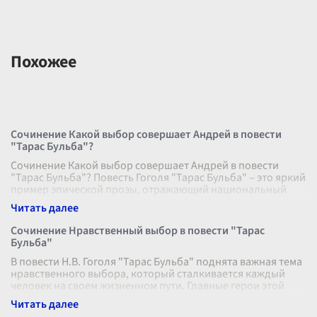
Похожее
Сочинение Какой выбор совершает Андрей в повести
"Тарас Бульба"?
Сочинение Какой выбор совершает Андрей в повести
"Тарас Бульба"? Повесть Гоголя "Тарас Бульба" – это яркий
пример эпической прозы, отражающий национальный
колорит и культурные цен
...
Сочинение Нравственный выбор в повести "Тарас
Бульба"
В повести Н.В. Гоголя "Тарас Бульба" поднята важная тема
нравственного выбора, который сталкивается каждый
человек на своем жизненном пути. Главные герои этой
повести, в первую оче
...