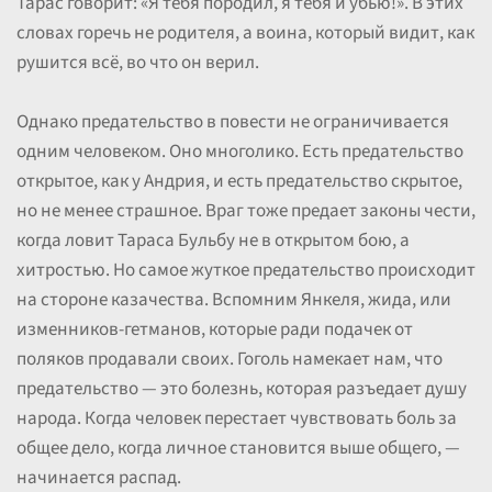
Тарас говорит: «Я тебя породил, я тебя и убью!». В этих
словах горечь не родителя, а воина, который видит, как
рушится всё, во что он верил.
Однако предательство в повести не ограничивается
одним человеком. Оно многолико. Есть предательство
открытое, как у Андрия, и есть предательство скрытое,
но не менее страшное. Враг тоже предает законы чести,
когда ловит Тараса Бульбу не в открытом бою, а
хитростью. Но самое жуткое предательство происходит
на стороне казачества. Вспомним Янкеля, жида, или
изменников-гетманов, которые ради подачек от
поляков продавали своих. Гоголь намекает нам, что
предательство — это болезнь, которая разъедает душу
народа. Когда человек перестает чувствовать боль за
общее дело, когда личное становится выше общего, —
начинается распад.