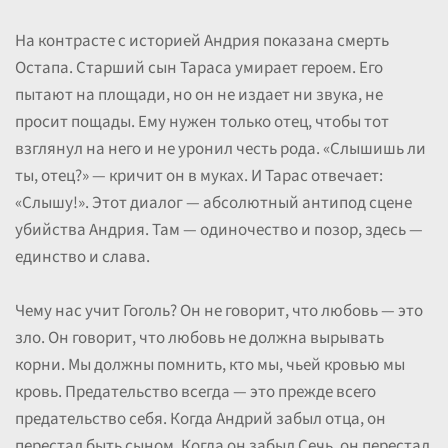
На контрасте с историей Андрия показана смерть
Остапа. Старший сын Тараса умирает героем. Его
пытают на площади, но он не издает ни звука, не
просит пощады. Ему нужен только отец, чтобы тот
взглянул на него и не уронил честь рода. «Слышишь ли
ты, отец?» — кричит он в муках. И Тарас отвечает:
«Слышу!». Этот диалог — абсолютный антипод сцене
убийства Андрия. Там — одиночество и позор, здесь —
единство и слава.
Чему нас учит Гоголь? Он не говорит, что любовь — это
зло. Он говорит, что любовь не должна вырывать
корни. Мы должны помнить, кто мы, чьей кровью мы
кровь. Предательство всегда — это прежде всего
предательство себя. Когда Андрий забыл отца, он
перестал быть сыном. Когда он забыл Сечь, он перестал