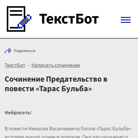
Войти с Telegram
Поделиться
Вход
ТекстБот
—
Написать сочинение
Выбрать режим
Цены
Сочинение Предательство в
повести «Тарас Бульба»
Нейросеть:
В повести Николая Васильевича Гоголя «Тарас Бульба»
история дышит огнем и порохом. Она рассказывает о