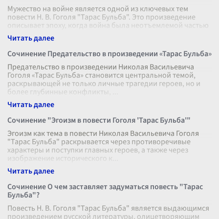
Мужество на войне является одной из ключевых тем
повести Н. В. Гоголя "Тарас Бульба". Это произведение
описывает эпоху, когда война была неотъемлемой частью
жизни казаков, и в цент
...
Сочинение Предательство в произведении «Тарас Бульба»
Предательство в произведении Николая Васильевича
Гоголя «Тарас Бульба» становится центральной темой,
раскрывающей не только личные трагедии героев, но и
более глубинные конфликты,
...
Сочинение "Эгоизм в повести Гоголя 'Тарас Бульба'"
Эгоизм как тема в повести Николая Васильевича Гоголя
"Тарас Бульба" раскрывается через противоречивые
характеры и поступки главных героев, а также через
изображение исторического к
...
Сочинение О чем заставляет задуматься повесть "Тарас
Бульба"?
Повесть Н. В. Гоголя "Тарас Бульба" является выдающимся
произведением русской литературы, олицетворяющим