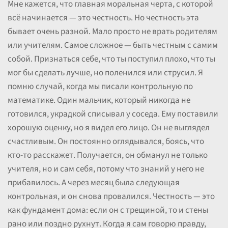
Мне кажется, что главная моральная черта, с которой
всё начинается — это честность. Но честность эта
бывает очень разной. Мало просто не врать родителям
или учителям. Самое сложное — быть честным с самим
собой. Признаться себе, что ты поступил плохо, что ты
мог бы сделать лучше, но поленился или струсил. Я
помню случай, когда мы писали контрольную по
математике. Один мальчик, который никогда не
готовился, украдкой списывал у соседа. Ему поставили
хорошую оценку, но я видел его лицо. Он не выглядел
счастливым. Он постоянно оглядывался, боясь, что
кто-то расскажет. Получается, он обманул не только
учителя, но и сам себя, потому что знаний у него не
прибавилось. А через месяц была следующая
контрольная, и он снова провалился. Честность — это
как фундамент дома: если он с трещиной, то и стены
рано или поздно рухнут. Когда я сам говорю правду,