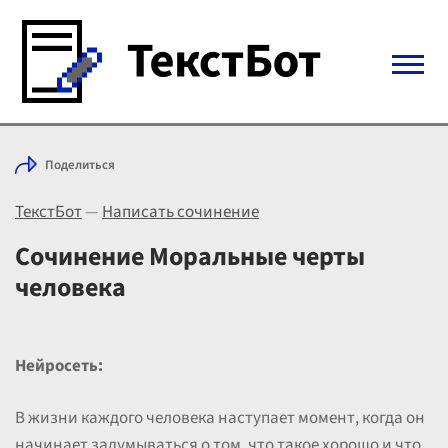
Войти с Telegram
Поделиться
Вход
ТекстБот
—
Написать сочинение
Выбрать режим
Цены
Сочинение Моральные черты
человека
Нейросеть:
В жизни каждого человека наступает момент, когда он
начинает задумываться о том, что такое хорошо и что