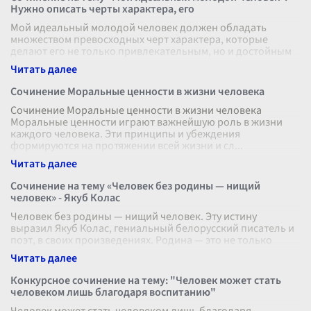
Нужно описать черты характера, его
Мой идеальный молодой человек должен обладать
множеством превосходных черт характера, которые
делают его не только привлекательным, но и достойным
истинного уважения и восхищения.
...
Сочинение Моральные ценности в жизни человека
Сочинение Моральные ценности в жизни человека
Моральные ценности играют важнейшую роль в жизни
каждого человека. Эти принципы и убеждения
формируются на протяжении всей жизни и сл
...
Сочинение на тему «Человек без родины — нищий
человек» - Якуб Колас
Человек без родины — нищий человек. Эту истину
выразил Якуб Колас, гениальный белорусский писатель и
поэт, в своих произведениях. Родина — это не только
страна, но и весь комплекс
...
Конкурсное сочинение на тему: "Человек может стать
человеком лишь благодаря воспитанию"