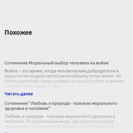
Похожее
Сочинение Моральный выбор человека на войне
Война – это время, когда человеческие добродетели и
недостатки подвергаются величайшему испытанию. На
полях сражений, среди разрухи и хаоса, особое значение
приобретает моральный в
...
Сочинение "Любовь к природе - признак морального
здоровья в человеке"
Любовь к природе - признак морального здоровья в
человеке. В современном мире, где суматоха и суета
повседневной жизни зачастую заслоняют основные
ценности, умение ценить и беречь
...