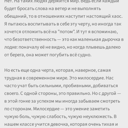
Нет. На таких людях держится мир. Ведь если каждый
будет бросать слова на ветер и не выполнять
обещаний, то в отношениях наступит настоящий хаос.
Я пытаюсь воспитывать в себе эту черту, но иногда так
хочется отложить всё на "потом". И тут я вспоминаю,
что безответственность — это как маленькая дырочка в
лодке: поначалу её не видно, но когда плывешь далеко
от берега, она может погубить всё судно.
Но есть еще одна черта, которая, наверное, самая
трудная в современном мире. Это милосердие. Нас
часто учат быть сильными, пробивными, добиваться
своего. С одной стороны, это правильно. Но с другой —
в этой гонке за успехом мы иногда забываем смотреть
по сторонам. Милосердие — это умение заметить
чужую боль, чужую слабость, чужую неуклюжесть. В
нашем классе учится девочка, которая очень тихая и