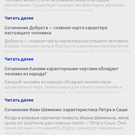
Человек может стать человеком лишь благодаря
воспитанию. Существует множество факторов, включая
врожденные способности и генетические
предрасположенности, которые влияют на развити
...
Сочинение Доброта — главная черта характера
настоящего человека
Доброта — главная черта характера настоящего человека.
В мире, полном суеты и быстрого изменения приоритетов,
именно доброта остаётся той неизменной чертой, которая
определяет исти
...
Сочинение Какими характерными чертами обладает
человек из народа?
Каждый человек из народа обладает множеством
характерных черт, уникальных для своего поколения и
географического окружения, но все они связываются
общими принципами и фундаментальн
...
Сочинение Иван Шемякин: характеристика Петра и Саши
Когда я впервые прочитал повесть Ивана Шемякина, меня
сразу же зацепили два главных героя — Пётр и Саша. Они
такие разные, что кажется, будто сам автор специально
поставил их рядом
...