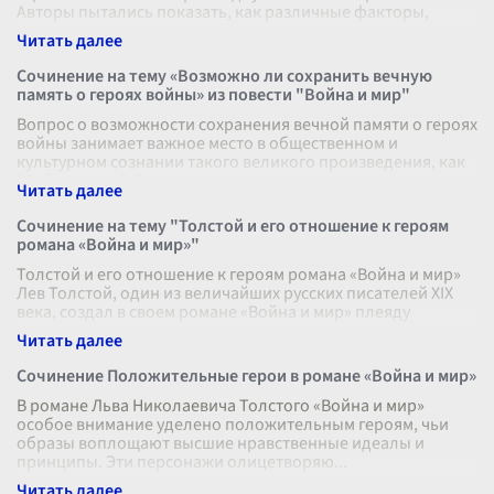
Авторы пытались показать, как различные факторы,
внутренние и внешние, влияют на ст
...
Сочинение на тему «Возможно ли сохранить вечную
память о героях войны» из повести "Война и мир"
Вопрос о возможности сохранения вечной памяти о героях
войны занимает важное место в общественном и
культурном сознании такого великого произведения, как
"Война и мир" Льва Николае
...
Сочинение на тему "Толстой и его отношение к героям
романа «Война и мир»"
Толстой и его отношение к героям романа «Война и мир»
Лев Толстой, один из величайших русских писателей XIX
века, создал в своем романе «Война и мир» плеяду
совершенно разных перс
...
Сочинение Положительные герои в романе «Война и мир»
В романе Льва Николаевича Толстого «Война и мир»
особое внимание уделено положительным героям, чьи
образы воплощают высшие нравственные идеалы и
принципы. Эти персонажи олицетворяю
...