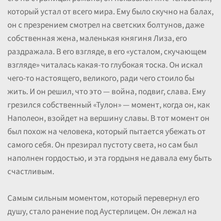
который устал от всего мира. Ему было скучно на балах,
он с презрением смотрел на светских болтунов, даже
собственная жена, маленькая княгиня Лиза, его
раздражала. В его взгляде, в его «усталом, скучающем
взгляде» читалась какая-то глубокая тоска. Он искал
чего-то настоящего, великого, ради чего стоило бы
жить. И он решил, что это — война, подвиг, слава. Ему
грезился собственный «Тулон» — момент, когда он, как
Наполеон, взойдет на вершину славы. В тот момент он
был похож на человека, который пытается убежать от
самого себя. Он презирал пустоту света, но сам был
наполнен гордостью, и эта гордыня не давала ему быть
счастливым.
Самым сильным моментом, который перевернул его
душу, стало ранение под Аустерлицем. Он лежал на