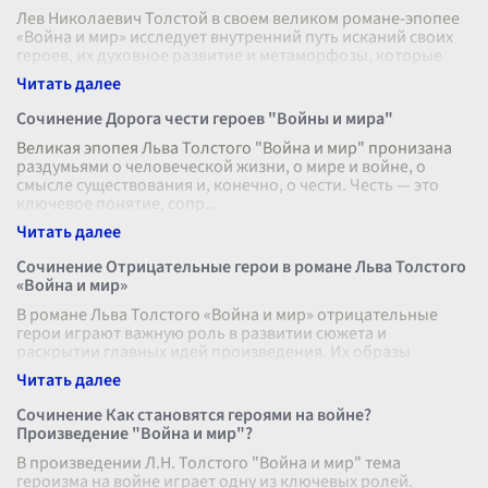
Лев Николаевич Толстой в своем великом романе-эпопее
«Война и мир» исследует внутренний путь исканий своих
героев, их духовное развитие и метаморфозы, которые
они переживают в ходе
...
Сочинение Дорога чести героев "Войны и мира"
Великая эпопея Льва Толстого "Война и мир" пронизана
раздумьями о человеческой жизни, о мире и войне, о
смысле существования и, конечно, о чести. Честь — это
ключевое понятие, сопр
...
Сочинение Отрицательные герои в романе Льва Толстого
«Война и мир»
В романе Льва Толстого «Война и мир» отрицательные
герои играют важную роль в развитии сюжета и
раскрытии главных идей произведения. Их образы
помогают читателю понять сложность че
...
Сочинение Как становятся героями на войне?
Произведение "Война и мир"?
В произведении Л.Н. Толстого "Война и мир" тема
героизма на войне играет одну из ключевых ролей.