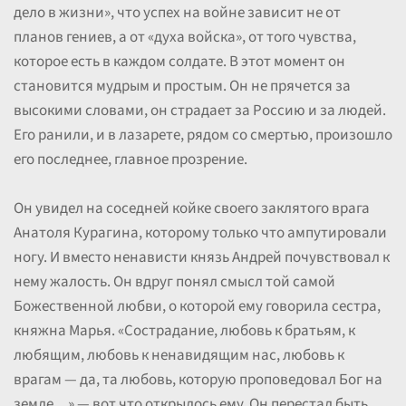
дело в жизни», что успех на войне зависит не от
планов гениев, а от «духа войска», от того чувства,
которое есть в каждом солдате. В этот момент он
становится мудрым и простым. Он не прячется за
высокими словами, он страдает за Россию и за людей.
Его ранили, и в лазарете, рядом со смертью, произошло
его последнее, главное прозрение.
Он увидел на соседней койке своего заклятого врага
Анатоля Курагина, которому только что ампутировали
ногу. И вместо ненависти князь Андрей почувствовал к
нему жалость. Он вдруг понял смысл той самой
Божественной любви, о которой ему говорила сестра,
княжна Марья. «Сострадание, любовь к братьям, к
любящим, любовь к ненавидящим нас, любовь к
врагам — да, та любовь, которую проповедовал Бог на
земле…» — вот что открылось ему. Он перестал быть