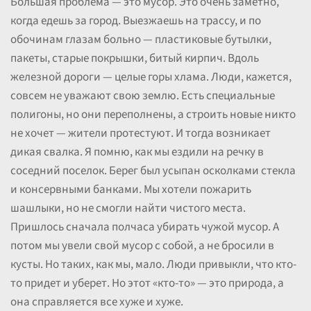
Большая проблема — это мусор. Это очень заметно,
когда едешь за город. Выезжаешь на трассу, и по
обочинам глазам больно — пластиковые бутылки,
пакеты, старые покрышки, битый кирпич. Вдоль
железной дороги — целые горы хлама. Люди, кажется,
совсем не уважают свою землю. Есть специальные
полигоны, но они переполнены, а строить новые никто
не хочет — жители протестуют. И тогда возникает
дикая свалка. Я помню, как мы ездили на речку в
соседний поселок. Берег был усыпан осколками стекла
и консервными банками. Мы хотели пожарить
шашлыки, но не смогли найти чистого места.
Пришлось сначала полчаса убирать чужой мусор. А
потом мы увели свой мусор с собой, а не бросили в
кусты. Но таких, как мы, мало. Люди привыкли, что кто-
то придет и уберет. Но этот «кто-то» — это природа, а
она справляется все хуже и хуже.