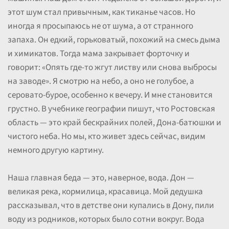
этот шум стал привычным, как тиканье часов. Но
иногда я просыпаюсь не от шума, а от странного
запаха. Он едкий, горьковатый, похожий на смесь дыма
и химикатов. Тогда мама закрывает форточку и
говорит: «Опять где-то жгут листву или снова выбросы
на заводе». Я смотрю на небо, а оно не голубое, а
серовато-бурое, особенно к вечеру. И мне становится
грустно. В учебнике географии пишут, что Ростовская
область — это край бескрайних полей, Дона-батюшки и
чистого неба. Но мы, кто живет здесь сейчас, видим
немного другую картину.
Наша главная беда — это, наверное, вода. Дон —
великая река, кормилица, красавица. Мой дедушка
рассказывал, что в детстве они купались в Дону, пили
воду из родников, которых было сотни вокруг. Вода