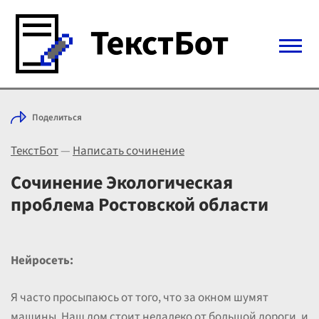
Войти с Telegram
Поделиться
Вход
ТекстБот
—
Написать сочинение
Выбрать режим
Цены
Сочинение Экологическая
проблема Ростовской области
Нейросеть:
Я часто просыпаюсь от того, что за окном шумят
машины. Наш дом стоит недалеко от большой дороги, и