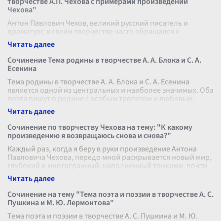
творчестве А.П. Чехова с примерами произведений
Чехова"
Антон Павлович Чехов, великий русский писатель и
драматург, в своём творчестве часто обращался к
проблеме разъединения людей. Его произведения полны
глубокой психологической наблюд
...
Сочинение Тема родины в творчестве А. А. Блока и С. А.
Есенина
Тема родины в творчестве А. А. Блока и С. А. Есенина
является одной из центральных и наиболее значимых. Оба
поэта пишут о родине с особым трепетом и любовью,
отражая в своих произв
...
Сочинение по творчеству Чехова на тему: "К какому
произведению я возвращаюсь снова и снова?"
Каждый раз, когда я беру в руки произведение Антона
Павловича Чехова, передо мной раскрывается новый мир,
глубокий и многогранный, наполненный тонкими, почти
невидимыми нитями чело
...
Сочинение на тему "Тема поэта и поэзии в творчестве А. С.
Пушкина и М. Ю. Лермонтова"
Тема поэта и поэзии в творчестве А. С. Пушкина и М. Ю.