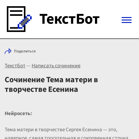
Войти с Telegram
Поделиться
Вход
ТекстБот
—
Написать сочинение
Выбрать режим
Цены
Сочинение Тема матери в
творчестве Есенина
Нейросеть:
Тема матери в творчестве Сергея Есенина — это,
наверное, самая трогательная и сокровенная струна