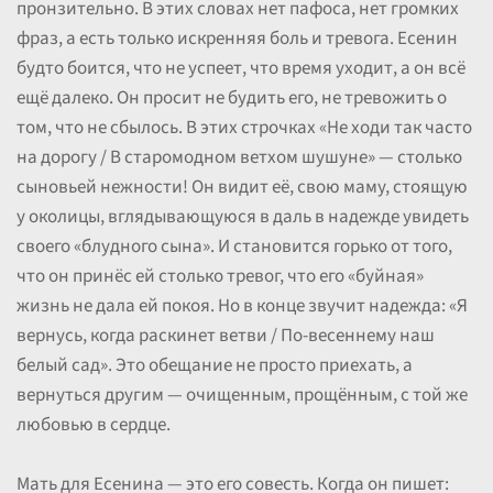
пронзительно. В этих словах нет пафоса, нет громких
фраз, а есть только искренняя боль и тревога. Есенин
будто боится, что не успеет, что время уходит, а он всё
ещё далеко. Он просит не будить его, не тревожить о
том, что не сбылось. В этих строчках «Не ходи так часто
на дорогу / В старомодном ветхом шушуне» — столько
сыновьей нежности! Он видит её, свою маму, стоящую
у околицы, вглядывающуюся в даль в надежде увидеть
своего «блудного сына». И становится горько от того,
что он принёс ей столько тревог, что его «буйная»
жизнь не дала ей покоя. Но в конце звучит надежда: «Я
вернусь, когда раскинет ветви / По-весеннему наш
белый сад». Это обещание не просто приехать, а
вернуться другим — очищенным, прощённым, с той же
любовью в сердце.
Мать для Есенина — это его совесть. Когда он пишет: