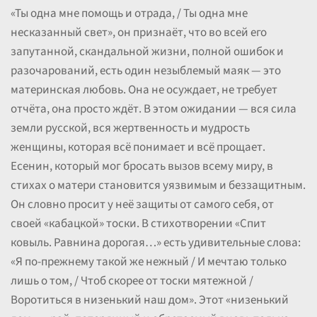
«Ты одна мне помощь и отрада, / Ты одна мне
несказанный свет», он признаёт, что во всей его
запутанной, скандальной жизни, полной ошибок и
разочарований, есть один незыблемый маяк — это
материнская любовь. Она не осуждает, не требует
отчёта, она просто ждёт. В этом ожидании — вся сила
земли русской, вся жертвенность и мудрость
женщины, которая всё понимает и всё прощает.
Есенин, который мог бросать вызов всему миру, в
стихах о матери становится уязвимым и беззащитным.
Он словно просит у неё защиты от самого себя, от
своей «кабацкой» тоски. В стихотворении «Спит
ковыль. Равнина дорогая…» есть удивительные слова:
«Я по-прежнему такой же нежный / И мечтаю только
лишь о том, / Чтоб скорее от тоски мятежной /
Воротиться в низенький наш дом». Этот «низенький