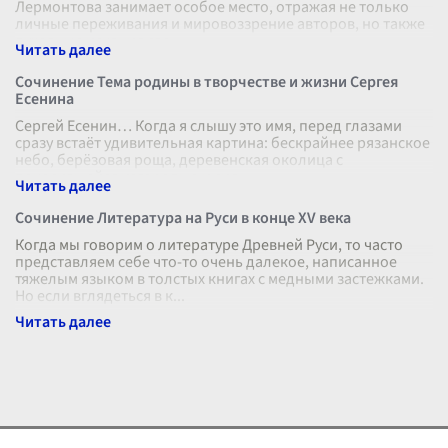
Лермонтова занимает особое место, отражая не только
личные переживания и мировоззрение авторов, но также
духовные искания сво
...
Сочинение Тема родины в творчестве и жизни Сергея
Есенина
Сергей Есенин… Когда я слышу это имя, перед глазами
сразу встаёт удивительная картина: бескрайнее рязанское
небо, берёзовая роща, деревенская околица с
покосившейся изгородью и сил
...
Сочинение Литература на Руси в конце XV века
Когда мы говорим о литературе Древней Руси, то часто
представляем себе что-то очень далекое, написанное
тяжелым языком в толстых книгах с медными застежками.
Но если вглядеться в к
...