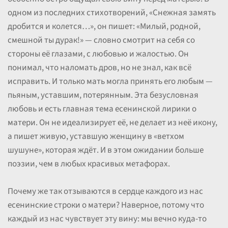
одном из последних стихотворений, «Снежная замять
дробится и колется…», он пишет: «Милый, родной,
смешной ты дурак!» — словно смотрит на себя со
стороны её глазами, с любовью и жалостью. Он
понимал, что наломать дров, но не знал, как всё
исправить. И только мать могла принять его любым —
пьяным, уставшим, потерянным. Эта безусловная
любовь и есть главная тема есенинской лирики о
матери. Он не идеализирует её, не делает из неё икону,
а пишет живую, уставшую женщину в «ветхом
шушуне», которая ждёт. И в этом ожидании больше
поэзии, чем в любых красивых метафорах.
Почему же так отзываются в сердце каждого из нас
есенинские строки о матери? Наверное, потому что
каждый из нас чувствует эту вину: мы вечно куда-то