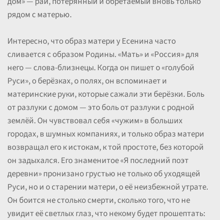
дом» — рай, потерянный и обретаемый вновь только
рядом с матерью.
Интересно, что образ матери у Есенина часто
сливается с образом Родины. «Мать» и «Россия» для
него — слова-близнецы. Когда он пишет о «голубой
Руси», о берёзках, о полях, он вспоминает и
материнские руки, которые сажали эти берёзки. Боль
от разлуки с домом — это боль от разлуки с родной
землёй. Он чувствовал себя «чужим» в больших
городах, в шумных компаниях, и только образ матери
возвращал его к истокам, к той простоте, без которой
он задыхался. Его знаменитое «Я последний поэт
деревни» пронизано грустью не только об уходящей
Руси, но и о старении матери, о её неизбежной утрате.
Он боится не столько смерти, сколько того, что не
увидит её светлых глаз, что некому будет прошептать: