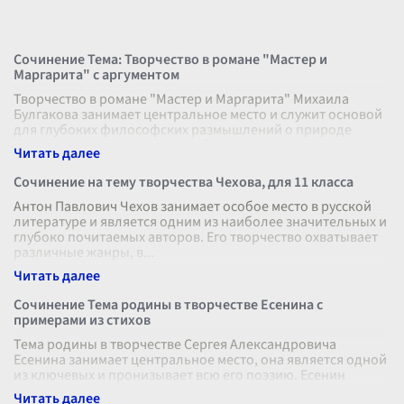
Сочинение Тема: Творчество в романе "Мастер и
Маргарита" с аргументом
Творчество в романе "Мастер и Маргарита" Михаила
Булгакова занимает центральное место и служит основой
для глубоких философских размышлений о природе
искусства, его роли в жизни об
...
Сочинение на тему творчества Чехова, для 11 класса
Антон Павлович Чехов занимает особое место в русской
литературе и является одним из наиболее значительных и
глубоко почитаемых авторов. Его творчество охватывает
различные жанры, в
...
Сочинение Тема родины в творчестве Есенина с
примерами из стихов
Тема родины в творчестве Сергея Александровича
Есенина занимает центральное место, она является одной
из ключевых и пронизывает всю его поэзию. Есенин
воспевает родную землю, дерев
...