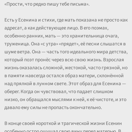
«Прости, что редко пишу тебе письма».
Есть у Есенина и стихи, где мать показана не просто как
адресат, а как действующее лицо. В его поэмах,
особенно ранних, мать — это хранительница очага,
труженица. Она «с утра» «прядет», её песни слышатся в
шуме ветра. Она — часть того идеального мира детства,
который поэт пронёс через всю свою жизнь. Взрослая
жизнь оказалась сложной, жестокой, часто грязной, но
в памяти навсегда остался образ матери, склонённой
над прялкой в лунном свете. Этот образ для Есенина —
оберег. Когда он чувствовал, что падает слишком
низко, он обращался мыслями к ней, к её чистоте, и это
давало ему силы не пропасть окончательно.
В конце своей короткой и трагической жизни Есенин
особенно остро ощущал свою вину перед матерью. В