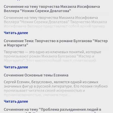
Сочинение на тему творчества Михаила Иосифовича
Веллера "Ножик Сережи Довлатова"
Сочинение на тему творчества Михаила Иосифовича
Веллера "Ножик Сережи Довлатова" Творчество Михаила
Иосифовича Веллера представляет собой яркий пример
современной русской литерату
...
Сочинение Тема: Творчество в романе Булгакова "Мастер
и Маргарита"
Творчество — это одно из ключевых понятий, которые
пронизывают роман Михаила Булгакова "Мастер и
Маргарита". Этот многослойный текст, сплетающий
реальность и фантазию, предлагает ч
...
Сочинение Основные темы Есенина
Сергей Есенин, безусловно, является одной из самых
значимых фигур в русской литературе. Его поэзия глубоко
пронизывает читателя своей искренностью и
проникновенностью, умением пере
...
Сочинение на тему "Проблема разъединения людей в