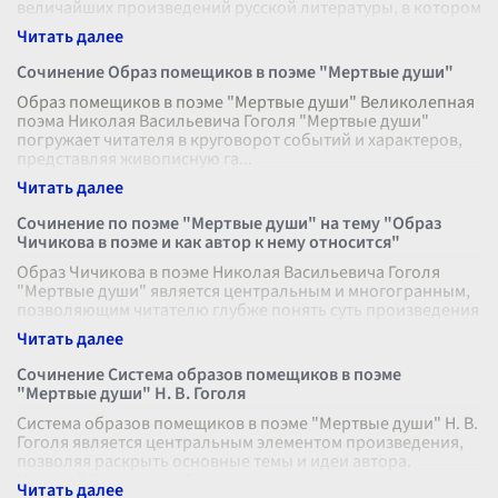
величайших произведений русской литературы, в котором
автор мастерски рису
...
Сочинение Образ помещиков в поэме "Мертвые души"
Образ помещиков в поэме "Мертвые души" Великолепная
поэма Николая Васильевича Гоголя "Мертвые души"
погружает читателя в круговорот событий и характеров,
представляя живописную га
...
Сочинение по поэме "Мертвые души" на тему "Образ
Чичикова в поэме и как автор к нему относится"
Образ Чичикова в поэме Николая Васильевича Гоголя
"Мертвые души" является центральным и многогранным,
позволяющим читателю глубже понять суть произведения
и авторское отношение к г
...
Сочинение Система образов помещиков в поэме
"Мертвые души" Н. В. Гоголя
Система образов помещиков в поэме "Мертвые души" Н. В.
Гоголя является центральным элементом произведения,
позволяя раскрыть основные темы и идеи автора.
Николай Васильевич Гоголь
...