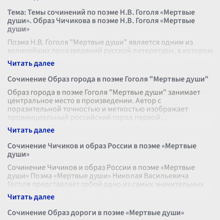
Тема: Темы сочинений по поэме Н.В. Гоголя «Мертвые
души». Образ Чичикова в поэме Н.В. Гоголя «Мертвые
души»
Поэма Н.В. Гоголя "Мертвые души" является одним из
величайших произведений русской литературы, в котором
автор в мастерской форме сочетает элементы сатиры,
лирики, философской проз
...
Сочинение Образ города в поэме Гоголя "Мертвые души"
Образ города в поэме Гоголя "Мертвые души" занимает
центральное место в произведении. Автор с
поразительной точностью и меткостью изображает
провинциальный российский город первой
...
Сочинение Чичиков и образ России в поэме «Мертвые
души»
Сочинение Чичиков и образ России в поэме «Мертвые
души» Поэма «Мертвые души» Николая Васильевича
Гоголя представляет собой одно из самых значительных
произведений русской литерату
...
Сочинение Образ дороги в поэме «Мертвые души»