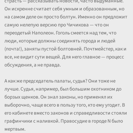
страсть — рассказывать новости, часто выдуманные.
Он искренне считает себя умным и образованным, но
на самом деле он просто болтун. Именно он предложит
самую нелепую версию про Чичикова — что он
переодетый Наполеон. Гоголь смеется над тем, что
люди, которые должны соединять города и людей
(почта!), заняты пустой болтовней. Почтмейстер, как и
все, не видит сути вещей. Для него главное — процесс
обсуждения, а не правда.
А как же председатель палаты, судья? Они тоже не
лучше. Судья, например, был большим охотником до
борзых щенков. Он знал законы, но применял их
выборочно, чаще всего в пользу того, кто ему угодит. В
его кабинете вместо законов и справедливости стояли
графинчики с наливкой. Правосудие в городе N было
мертвым.