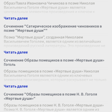
Образ Павла Ивановича Чичикова в поэме Николая
Васильевича Гоголя «Мертвые души» является
центральным элементом произведения и ключом к
пониманию всех остальных героев и общего зам
...
Сочинение "Сатирическое изображение чиновников в
поэме "Мертвые души""
Поэма "Мертвые души", созданная Николаем
Васильевичем Гоголем, является одним из величайших
произведений русской литературы. Это произведение не
только являет собой блестящий приме
...
Сочинение Образы помещиков в поэме «Мертвые души»
Гоголь
Образы помещиков в поэме «Мертвые души» Николая
Васильевича Гоголя являются одним из ключевых
элементов произведения, которые раскрывают не только
индивидуальные характеры персонаж
...
Сочинение "Образы помещиков в поэме Н. В. Гоголя
«Мертвые души»"
Образы помещиков в поэме Н. В. Гоголя «Мертвые души»
Поэма Н. В. Гоголя «Мертвые души» является одним из