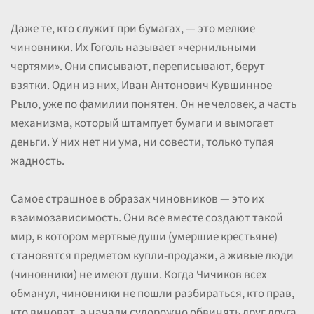
Даже те, кто служит при бумагах, — это мелкие
чиновники. Их Гоголь называет «чернильными
чертями». Они списывают, переписывают, берут
взятки. Один из них, Иван Антонович Кувшинное
Рыло, уже по фамилии понятен. Он не человек, а часть
механизма, который штампует бумаги и вымогает
деньги. У них нет ни ума, ни совести, только тупая
жадность.
Самое страшное в образах чиновников — это их
взаимозависимость. Они все вместе создают такой
мир, в котором мертвые души (умершие крестьяне)
становятся предметом купли-продажи, а живые люди
(чиновники) не имеют души. Когда Чичиков всех
обманул, чиновники не пошли разбираться, кто прав,
кто виноват, а начали судорожно обвинять друг друга,