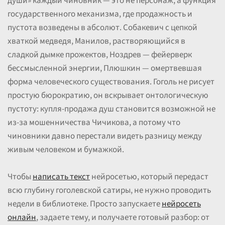
души» каждый чиновник — это не персонаж, а функция
государственного механизма, где продажность и
пустота возведены в абсолют. Собакевич с цепкой
хваткой медведя, Манилов, растворяющийся в
сладкой дымке прожектов, Ноздрев — фейерверк
бессмысленной энергии, Плюшкин — омертвевшая
форма человеческого существования. Гоголь не рисует
простую бюрократию, он вскрывает онтологическую
пустоту: купля-продажа душ становится возможной не
из-за мошенничества Чичикова, а потому что
чиновники давно перестали видеть разницу между
живым человеком и бумажкой.
Чтобы
написать текст
нейросетью, который передаст
всю глубину гоголевской сатиры, не нужно проводить
недели в библиотеке. Просто запускаете
нейросеть
онлайн
, задаете тему, и получаете готовый разбор: от