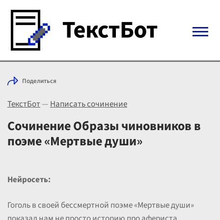
Войти с Telegram
Поделиться
Вход
ТекстБот
—
Написать сочинение
Выбрать режим
Цены
Сочинение Образы чиновников в
поэме «Мертвые души»
Нейросеть:
Гоголь в своей бессмертной поэме «Мертвые души»
показал нам не просто историю про афериста