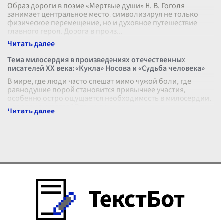
Образ дороги в поэме «Мертвые души» Н. В. Гоголя
занимает центральное место, символизируя не только
физическое перемещение, но и духовное путешествие
главного героя. Дорога в произ
...
Тема милосердия в произведениях отечественных
писателей XX века: «Кукла» Носова и «Судьба человека»
В мире, где люди часто спешат мимо чужой боли, где
равнодушие порой становится привычнее участия,
особенно остро ощущается необходимость в милосердии.
Что это за чувство? Это не пр
...