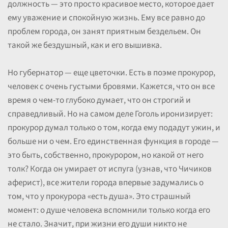
должность — это просто красивое место, которое дает
ему уважение и спокойную жизнь. Ему все равно до
проблем города, он занят приятным бездельем. Он
такой же бездушный, как и его вышивка.
Но губернатор — еще цветочки. Есть в поэме прокурор,
человек с очень густыми бровями. Кажется, что он все
время о чем-то глубоко думает, что он строгий и
справедливый. Но на самом деле Гоголь иронизирует:
прокурор думал только о том, когда ему подадут ужин, и
больше ни о чем. Его единственная функция в городе —
это быть, собственно, прокурором, но какой от него
толк? Когда он умирает от испуга (узнав, что Чичиков
аферист), все жители города впервые задумались о
том, что у прокурора «есть душа». Это страшный
момент: о душе человека вспомнили только когда его
не стало. Значит, при жизни его души никто не