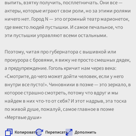
выпить, взятку получить, посплетничать. Они все —
актеры, которые играют свои роли, но за этими ролями
ничего нет. Город N — это огромный театр марионеток,
где вместо людей пустышки. И самое печальное, что
эти пустышки управляют всеми остальными.
Поэтому, читая про губернатора с вышивкой или
прокурора с бровями, я вижу не просто смешных дядек,
а предупреждение. Гоголь кричит нам через века:
«Смотрите, до чего может дойти человек, если у него
внутри все пусто!». Чиновники в поэме — это зеркало, в
которое страшно смотреть, потому что вдруг и мы
найдем в них что-то от себя? И этот надрыв, эта тоска
по живой душе, пожалуй, самое главное в поэме
«Мертвые души»
Копировать
Переписать
Дополнить