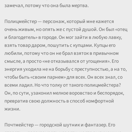
замечал, потому что она была мертва.
Полицмейстер — персонаж, который мне кажется
очень живым, но опять же с пустой душой. Он был «отец
и благодетель» в городе. Он мог зайти в любую лавку,
взять товар даром, пошутить с купцами. Купцы его
любили, потому что он не брал взяток в привычном
смысле, а просто «не отказывался от угощения». Его
энергия уходила не на борьбу с преступностью, а на то,
чтобы быть «своим парнем» для всех. Он всех знал, со
всеми ладил. Но что толку от такого полицмейстера?
Он, по сути, узаконил мелкое воровство и беспорядок,
превратив свою должность в способ комфортной
жизни.
Почтмейстер — городской шутник и фантазер. Его