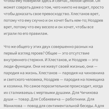
чтобы ему поверили здесь и сейчас, любой ценой. Он
может соврать даже о том, чего никто не видит, просто
чтобы доказать свое превосходство. Хлестаков врет,
потому что ему скучно и он хочет быть кем-то; Ноздрев
врет, потому что ему весело и он хочет, чтобы все
играли по его правилам.
Что же общего у этих двух совершенно разных на
первый взгляд героев? Общее — это отсутствие
внутреннего стержня. И Хлестаков, и Ноздрев — это
люди-функции. Они не живут своей жизнью, они —
пародия на жизнь. Хлестаков — пародия на чиновника
и светского человека, Ноздрев — пародия на помещика
и хозяина. Но самое поразительное происходит, когда
их сталкиваешь с мертвыми душами. Для Чичикова
души — товар. Для Собакевича — работники. Для
Манилова — повод для сентиментальной беседы. А для