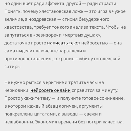
но один врет ради эффекта, другой — ради страсти.
Понять, почему хлестаковская ложь — это игра в чужое
величие, а ноздревская — стихия безудержного
хвастовства, требует тонкого анализа текста. Чтобы не
запутаться в «ревизоре» и «мертвых душах»,
достаточно просто
написать текст
нейросетью — она
сама выделит ключевые параллели и
противопоставления, сохранив глубину гоголевской
сатиры.
Не нужно рыться в критике и тратить часы на
черновики:
нейросеть онлайн
справится за минуту.
Просто укажите тему — и получите готовое сочинение,
в котором каждый абзац логичен, аргументы
подкреплены цитатами, а выводы — свежи и
нешаблонны. Экономия времени без потери качества.