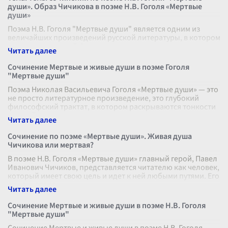
души». Образ Чичикова в поэме Н.В. Гоголя «Мертвые
души»
Поэма Н.В. Гоголя "Мертвые души" является одним из
величайших произведений русской литературы, в котором
автор в мастерской форме сочетает элементы сатиры,
лирики, философской проз
...
Сочинение Мертвые и живые души в поэме Гоголя
"Мертвые души"
Поэма Николая Васильевича Гоголя «Мертвые души» — это
не просто литературное произведение, это глубокий
философский трактат, в котором раскрываются тонкости
русской души, ее внутре
...
Сочинение по поэме «Мертвые души». Живая душа
Чичикова или мертвая?
В поэме Н.В. Гоголя «Мертвые души» главный герой, Павел
Иванович Чичиков, представляется читателю как человек,
который имеет свою цель и идет к ней любыми путями. Его
душа — это за
...
Сочинение Мертвые и живые души в поэме Н.В. Гоголя
"Мертвые души"