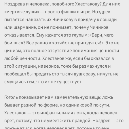
Ноздрева и человека, подобного Хлестакову? Для них
«мертвые души» — просто фишки в игре. Ноздрев
пытается навязать их Чичикову в придачу к лошади
или шарманке, он не понимает, почему Чичиков
отказывается. Ему кажется это глупым: «Бери, чего
боишься? Все равно в хозяйстве пригодятся!». Это не
цинизм, это полное отсутствие понимания ценности —
любой ценности. Хлестаков же, если бы оказался в
этой ситуации, наверное, тоже бы размахнулся и
пообещал бы продать сто тысяч душ сразу, ничуть не
смущаясь тем, что их не существует.
Гоголь показывает нам замечательную вещь: ложь
бывает разной по форме, но одинаковой по сути.
Хлестаков — это инфантильная ложь, когда человек
врет, потому что не умеет жить правдой. Ноздрев — это
ложь-натиск, когда человек врет, потому что ему