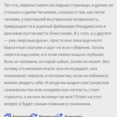
Так что, перелистывая последние страницы, я думаю не
столько о сделке Чичикова, сколько о том, как легко
человек, утративший внутреннюю искренность,
превращается в шумный фейерверк (Ноздрев) или в
красивое пустое место (Хлестаков). И у того, и у другого
— уже «мертвые души», просто они пока еще носят
бархатные сюртуки и орут на всю губернию. Гоголь
смеется над ними, и в этом смехе слышна глубокая
боль за человека, который забыл, зачем он живет. Вот
почему это великая книга: она не осуждает, она
показывает зеркало, в котором мы, если не побоимся,
можем увидеть себя. И когда мы видим хлестаковское
самохвальство или ноздревскую наглость, стоит
спросить: а не они ли живут во мне? Ответ на этот
вопрос и будет самым главным в сочинении.
Копировать
Переписать
Дополнить