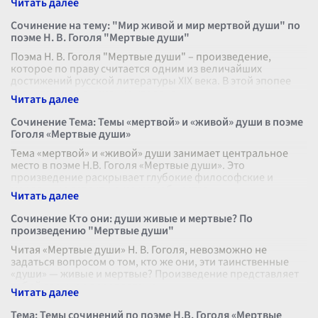
Сочинение на тему: "Мир живой и мир мертвой души" по
поэме Н. В. Гоголя "Мертвые души"
Поэма Н. В. Гоголя "Мертвые души" – произведение,
которое по праву считается одним из величайших
достижений русской литературы XIX века. В этой эпопее
значительное внимание уделено
...
Сочинение Тема: Темы «мертвой» и «живой» души в поэме
Гоголя «Мертвые души»
Тема «мертвой» и «живой» души занимает центральное
место в поэме Н.В. Гоголя «Мертвые души». Это
произведение раскрывает глубокие философские и
моральные аспекты русского общества,
...
Сочинение Кто они: души живые и мертвые? По
произведению "Мертвые души"
Читая «Мертвые души» Н. В. Гоголя, невозможно не
задаться вопросом о том, кто же они, эти таинственные
«души» — живые и мертвые? Произведение представляет
собой сложное переплетени
...
Тема: Темы сочинений по поэме Н.В. Гоголя «Мертвые