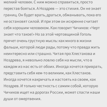
мелкий человек. С ним можно справиться, просто
перестав бояться. А Ноздрев — это стихия. Он не знает
границ. Он будет врать, драться, обманывать, пока его
не остановят силой. И при этом он искренне считает
себя хорошим человеком. Как говорит Чичиков: «Черт
знает что такое!» Но за этой чертовщиной Гоголь
прячет очень грустную мысль: как много в жизни
фальши, которой люди рады, потому что правда жить
неинтересно или страшно. Читая про Хлестакова и
Ноздрева, я невольно ловлю себя на мысли, что в
каждом из нас есть от обоих. Иногда хочется приврать,
представить себя кем-то великим, как Хлестаков.
Иногда хочется накричать и настоять на своем, как
Ноздрев. И только честность с самим собой, которую
Чичиков ищет на дорогах России, может спасти наши
души от омертвения.