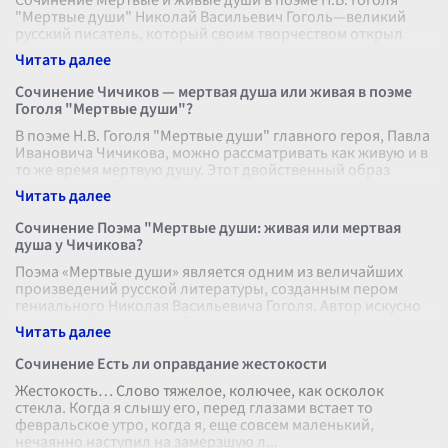
Сочинение Мертвые и живые души в поэме Н.В. Гоголя
"Мертвые души" Николай Васильевич Гоголь—великий
русский писатель, который своим творчеством открыл
новые горизонты для русской
...
Сочинение Чичиков — мертвая душа или живая в поэме
Гоголя "Мертвые души"?
В поэме Н.В. Гоголя "Мертвые души" главного героя, Павла
Ивановича Чичикова, можно рассматривать как живую и в
то же время мертвую душу. Этот двойственный образ
включает в себя как
...
Сочинение Поэма "Мертвые души: живая или мертвая
душа у Чичикова?
Поэма «Мертвые души» является одним из величайших
произведений русской литературы, созданным пером
гениального Николая Васильевича Гоголя. Автор искусно
сплел в ней портреты общест
...
Сочинение Есть ли оправдание жестокости
Жестокость… Слово тяжелое, колючее, как осколок
стекла. Когда я слышу его, перед глазами встает то
февральское утро, когда я, еще совсем маленький,
нечаянно наступил на замерзшую л
...