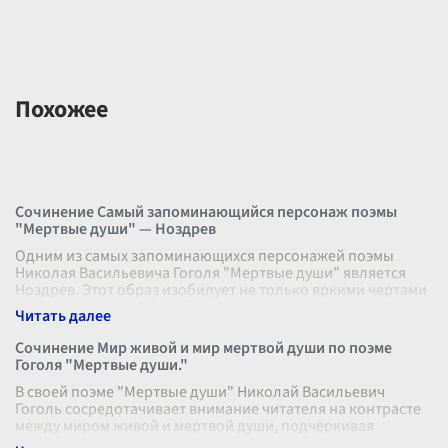
Похожее
Сочинение Самый запоминающийся персонаж поэмы
"Мертвые души" — Ноздрев
Одним из самых запоминающихся персонажей поэмы
Николая Васильевича Гоголя "Мертвые души" является
Ноздрев. Этот образ изобилует не только яркими чертами
характера, но и глубокой си
...
Сочинение Мир живой и мир мертвой души по поэме
Гоголя "Мертвые души."
В своей поэме "Мертвые души" Николай Васильевич
Гоголь сосредотачивает внимание читателя на контрасте
между миром живой и мертвой души, подчёркивая
социальные и духовные аспекты ка
...