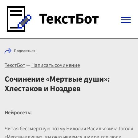
Войти с Telegram
Поделиться
Вход
ТекстБот
—
Написать сочинение
Выбрать режим
Цены
Сочинение «Мертвые души»:
Хлестаков и Ноздрев
Нейросеть:
Читая бессмертную поэму Николая Васильевича Гоголя
«Мертвые души», мы оказываемся в мире, где люди