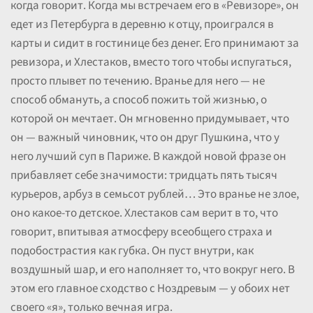
когда говорит. Когда мы встречаем его в «Ревизоре», он
едет из Петербурга в деревню к отцу, проигрался в
карты и сидит в гостинице без денег. Его принимают за
ревизора, и Хлестаков, вместо того чтобы испугаться,
просто плывет по течению. Вранье для него — не
способ обмануть, а способ пожить той жизнью, о
которой он мечтает. Он мгновенно придумывает, что
он — важный чиновник, что он друг Пушкина, что у
него лучший суп в Париже. В каждой новой фразе он
прибавляет себе значимости: тридцать пять тысяч
курьеров, арбуз в семьсот рублей… Это вранье не злое,
оно какое-то детское. Хлестаков сам верит в то, что
говорит, впитывая атмосферу всеобщего страха и
подобострастия как губка. Он пуст внутри, как
воздушный шар, и его наполняет то, что вокруг него. В
этом его главное сходство с Ноздревым — у обоих нет
своего «я», только вечная игра.