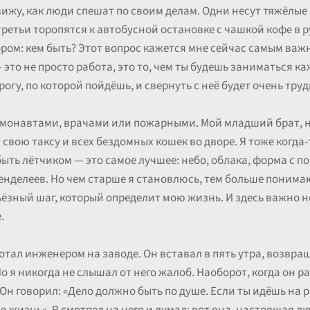
вижу, как люди спешат по своим делам. Одни несут тяжёлые
третьи торопятся к автобусной остановке с чашкой кофе в ру
бором: кем быть? Этот вопрос кажется мне сейчас самым в
это не просто работа, это то, чем ты будешь заниматься к
огу, по которой пойдёшь, и свернуть с неё будет очень труд
осмонавтами, врачами или пожарными. Мой младший брат, 
свою таксу и всех бездомных кошек во дворе. Я тоже когда-
быть лётчиком — это самое лучшее: небо, облака, форма с 
Менделеев. Но чем старше я становлюсь, тем больше понима
рьёзный шаг, который определит мою жизнь. И здесь важно н
.
тал инженером на заводе. Он вставал в пять утра, возвра
о я никогда не слышал от него жалоб. Наоборот, когда он р
 Он говорил: «Дело должно быть по душе. Если ты идёшь на р