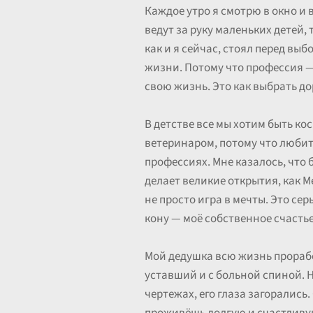
Каждое утро я смотрю в окно и 
ведут за руку маленьких детей, 
как и я сейчас, стоял перед вы
жизни. Потому что профессия — 
свою жизнь. Это как выбрать дор
В детстве все мы хотим быть к
ветеринаром, потому что любит 
профессиях. Мне казалось, что 
делает великие открытия, как 
не просто игра в мечты. Это се
кону — моё собственное счастье
Мой дедушка всю жизнь прорабо
уставший и с больной спиной. Н
чертежах, его глаза загорались.