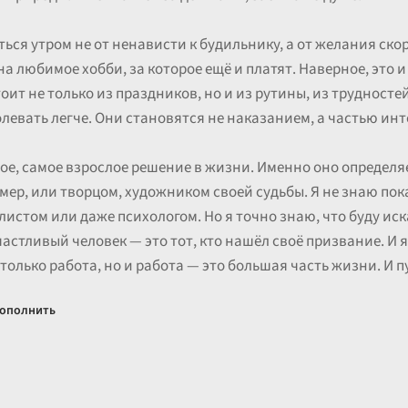
ться утром не от ненависти к будильнику, а от желания скоре
а любимое хобби, за которое ещё и платят. Наверное, это и
оит не только из праздников, но и из рутины, из трудносте
олевать легче. Они становятся не наказанием, а частью инт
ое, самое взрослое решение в жизни. Именно оно определяе
р, или творцом, художником своей судьбы. Я не знаю пока,
листом или даже психологом. Но я точно знаю, что буду иска
астливый человек — это тот, кто нашёл своё призвание. И я
только работа, но и работа — это большая часть жизни. И пу
ополнить