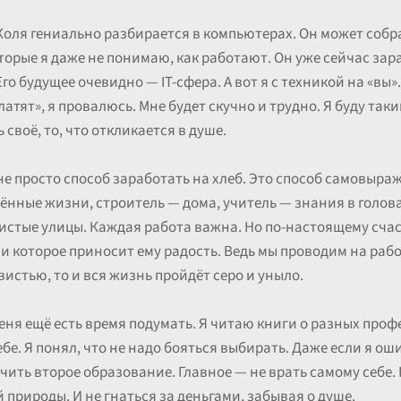
г Коля гениально разбирается в компьютерах. Он может соб
торые я даже не понимаю, как работают. Он уже сейчас зар
го будущее очевидно — IT-сфера. А вот я с техникой на «вы»
латят», я провалюсь. Мне будет скучно и трудно. Я буду так
 своё, то, что откликается в душе.
не просто способ заработать на хлеб. Это способ самовыраж
сённые жизни, строитель — дома, учитель — знания в голов
истые улицы. Каждая работа важна. Но по-настоящему счаст
и которое приносит ему радость. Ведь мы проводим на рабо
истью, то и вся жизнь пройдёт серо и уныло.
 меня ещё есть время подумать. Я читаю книги о разных про
е. Я понял, что не надо бояться выбирать. Даже если я оши
ить второе образование. Главное — не врать самому себе. 
й природы. И не гнаться за деньгами, забывая о душе.