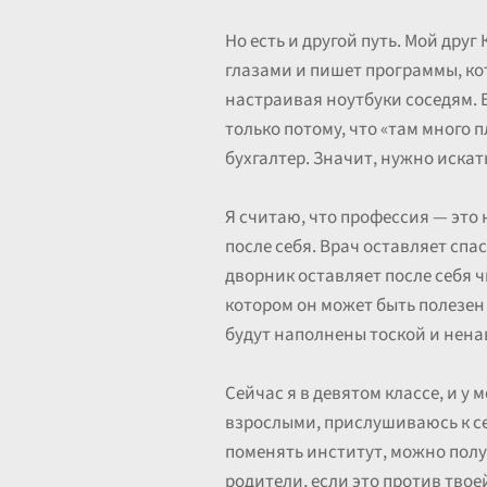
Но есть и другой путь. Мой дру
глазами и пишет программы, ко
настраивая ноутбуки соседям. Е
только потому, что «там много п
бухгалтер. Значит, нужно искать
Я считаю, что профессия — это 
после себя. Врач оставляет спа
дворник оставляет после себя ч
котором он может быть полезен 
будут наполнены тоской и ненав
Сейчас я в девятом классе, и у
взрослыми, прислушиваюсь к себ
поменять институт, можно получ
родители, если это против твое