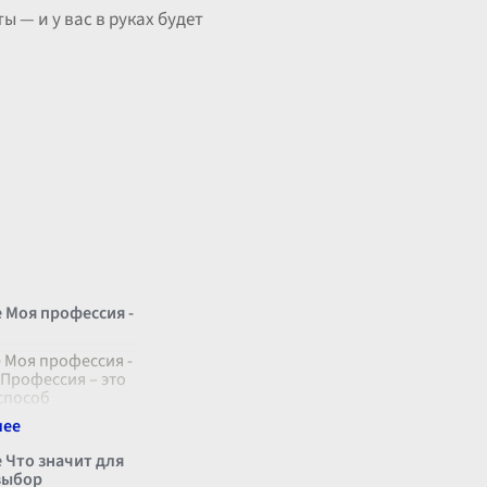
 — и у вас в руках будет
 Моя профессия -
 Моя профессия -
 Профессия – это
способ
ания на жизнь,
, душа и дыхание
 нашедшего своё
 Что значит для
 С раннего
выбор