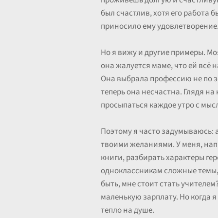
проживёшь долгую и счастливую 
был счастлив, хотя его работа б
приносило ему удовлетворение
Но я вижу и другие примеры. Мо
она жалуется маме, что ей всё н
Она выбрала профессию не по зов
теперь она несчастна. Глядя на 
просыпаться каждое утро с мысл
Поэтому я часто задумываюсь: а
твоими желаниями. У меня, нап
книги, разбирать характеры гер
одноклассникам сложные темы, 
быть, мне стоит стать учителем
маленькую зарплату. Но когда я
тепло на душе.