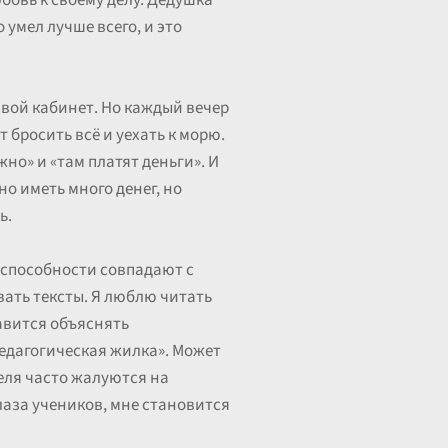
бовь к своему делу. Дедушка
 умел лучше всего, и это
 свой кабинет. Но каждый вечер
т бросить всё и уехать к морю.
жно» и «там платят деньги». И
но иметь много денег, но
ь.
и способности совпадают с
ать тексты. Я люблю читать
равится объяснять
педагогическая жилка». Может
теля часто жалуются на
лаза учеников, мне становится