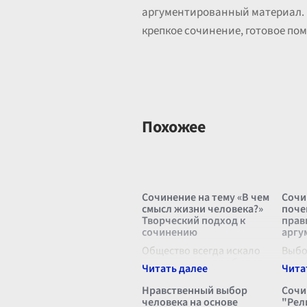
аргументированный материал.
крепкое сочинение, готовое по
Похожее
Сочинение на тему «В чем
Сочи
смысл жизни человека?»
поче
Творческий подход к
прав
сочинению
аргу
Общество всегда искало
Выбо
ответы на загадки бытия,
сдел
пытаясь понять, в чем
В жи
заключается смысл жизни
наст
Нравственный выбор
Сочи
человека. Каждый новый
прих
человека на основе
"Рел