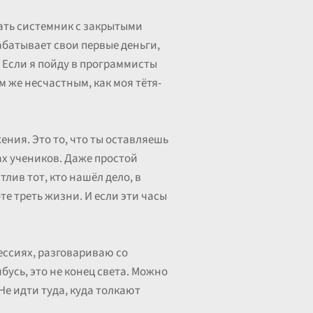
рать системник с закрытыми
абатывает свои первые деньги,
. Если я пойду в программисты
им же несчастным, как моя тётя-
ения. Это то, что ты оставляешь
ах учеников. Даже простой
лив тот, кто нашёл дело, в
те треть жизни. И если эти часы
фессиях, разговариваю со
бусь, это не конец света. Можно
Не идти туда, куда толкают