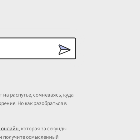
 на распутье, сомневаясь, куда
орение. Но как разобраться в
 онлайн
, которая за секунды
с и получите осмысленный