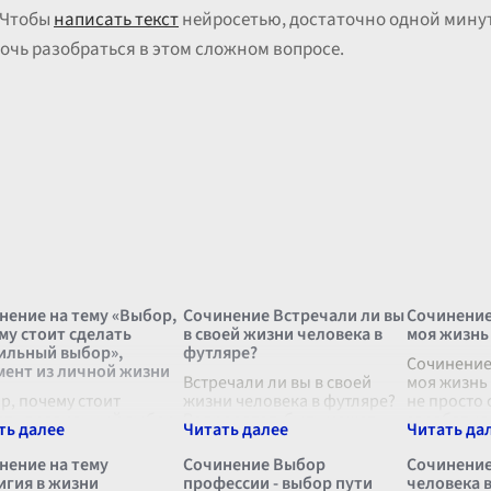
 Чтобы
написать текст
нейросетью, достаточно одной минуты
мочь разобраться в этом сложном вопросе.
нение на тему «Выбор,
Сочинение Встречали ли вы
Сочинение
му стоит сделать
в своей жизни человека в
моя жизнь
ильный выбор»,
футляре?
Сочинение
мент из личной жизни
Встречали ли вы в своей
моя жизнь
р, почему стоит
жизни человека в футляре?
не просто 
ать правильный выбор
Вопрос этот, быть может,
зарабатыв
зни каждого человека
сразу же вызывает
это сердце
упает момент, когда
недоумение и даже легкую
человека,
нение на тему
Сочинение Выбор
Сочинение
одится принимать
улыбку на губах. Но ведь
призвание.
игия в жизни
профессии - выбор пути
человека 