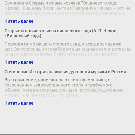
Сочинение Старые и новые хозяева "Вишневого сада"
Чехова "Вишневый сад" Антона Павловича Чехова — это не
просто пьеса, а сложное и многослойное произведение,
которое затрагивает в
...
Старые и новые хозяева вишневого сада (А. П. Чехов,
«Вишневый сад»)
Проходя мимо нашего старого сада, я всегда замедляю
шаг. За покосившимся забором еще видны крепкие стволы
вишен, а весной ветви, будто облаком, покрываются
нежным белым цветом. Это
...
Сочинение История развития духовной музыки в России
Вот сочинение, написанное от лица школьника, с
сохранением художественного стиля и требуемого
объема. Когда я впервые услышал настоящую духовную
музыку, мне показалось, что время
...