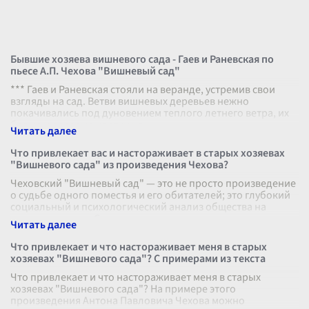
Бывшие хозяева вишневого сада - Гаев и Раневская по
пьесе А.П. Чехова "Вишневый сад"
*** Гаев и Раневская стояли на веранде, устремив свои
взгляды на сад. Ветви вишневых деревьев нежно
покачивались под дуновением теплого летнего ветра, их
белые и розовые цветки на
...
Что привлекает вас и настораживает в старых хозяевах
"Вишневого сада" из произведения Чехова?
Чеховский "Вишневый сад" — это не просто произведение
о судьбе одного поместья и его обитателей; это глубокий
социальный и психологический анализ общества на
пороге перемен. Старые
...
Что привлекает и что настораживает меня в старых
хозяевах "Вишневого сада"? С примерами из текста
Что привлекает и что настораживает меня в старых
хозяевах "Вишневого сада"? На примере этого
произведения Антона Павловича Чехова можно