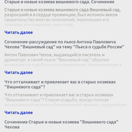
Старые и новые хозяева вишневого сада. Сочинение
Старые и новые хозяева вишневого сада Вишневый сад,
разросшийся в сердце провинции, был испокон веков
свидетельству многих поколений, пересекших его
границы и оставивших свои след
...
Сочинение-рассуждение по пьесе Антона Павловича
Чехова "Вишневый сад" на тему "Пьеса о судьбе России"
Антон Павлович Чехов, выдающийся писатель и
драматург, в своей пьесе "Вишневый сад" обратил
внимание на судьбоносные изменения, происходящие в
России рубежа XIX и XX веков. Произве
...
Что отталкивает и привлекает вас в старых хозяевах
"Вишневого сада"?
Что отталкивает и привлекает вас в старых хозяевах
"Вишневого сада"? Старая усадьба, всегда полная
возвышенной поэзии и безмятежной тишины, продолжает
удерживать в своих стенах ду
...
Сочинение Старые и новые хозяева "Вишневого сада"
Чехова