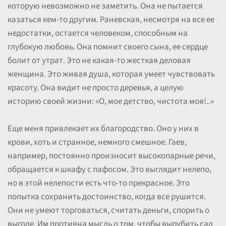
которую невозможно не заметить. Она не пытается
казаться кем-то другим. Раневская, несмотря на все ее
недостатки, остается человеком, способным на
глубокую любовь. Она помнит своего сына, ее сердце
болит от утрат. Это не какая-то жесткая деловая
женщина. Это живая душа, которая умеет чувствовать
красоту. Она видит не просто деревья, а целую
историю своей жизни: «О, мое детство, чистота моя!..»
Еще меня привлекает их благородство. Оно у них в
крови, хоть и странное, немного смешное. Гаев,
например, постоянно произносит высокопарные речи,
обращается к шкафу с пафосом. Это выглядит нелепо,
но в этой нелепости есть что-то прекрасное. Это
попытка сохранить достоинство, когда все рушится.
Они не умеют торговаться, считать деньги, спорить о
выгоде. Им противна мысль о том, чтобы вырубить сад