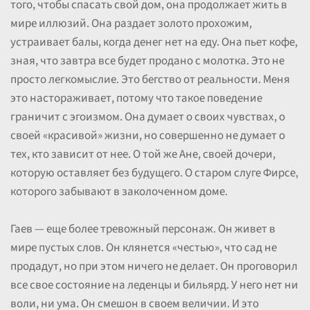
того, чтобы спасать свой дом, она продолжает жить в
мире иллюзий. Она раздает золото прохожим,
устраивает балы, когда денег нет на еду. Она пьет кофе,
зная, что завтра все будет продано с молотка. Это не
просто легкомыслие. Это бегство от реальности. Меня
это настораживает, потому что такое поведение
граничит с эгоизмом. Она думает о своих чувствах, о
своей «красивой» жизни, но совершенно не думает о
тех, кто зависит от нее. О той же Ане, своей дочери,
которую оставляет без будущего. О старом слуге Фирсе,
которого забывают в заколоченном доме.
Гаев — еще более тревожный персонаж. Он живет в
мире пустых слов. Он клянется «честью», что сад не
продадут, но при этом ничего не делает. Он проговорил
все свое состояние на леденцы и бильярд. У него нет ни
воли, ни ума. Он смешон в своем величии. И это