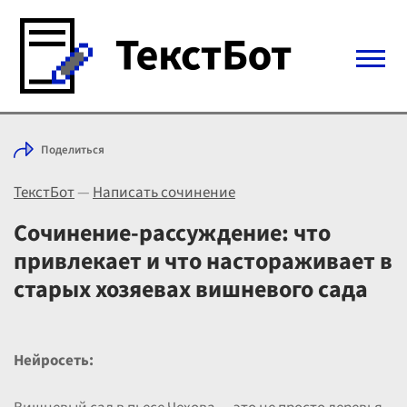
Войти с Telegram
Поделиться
Вход
ТекстБот
—
Написать сочинение
Выбрать режим
Цены
Сочинение-рассуждение: что
привлекает и что настораживает в
старых хозяевах вишневого сада
Нейросеть: