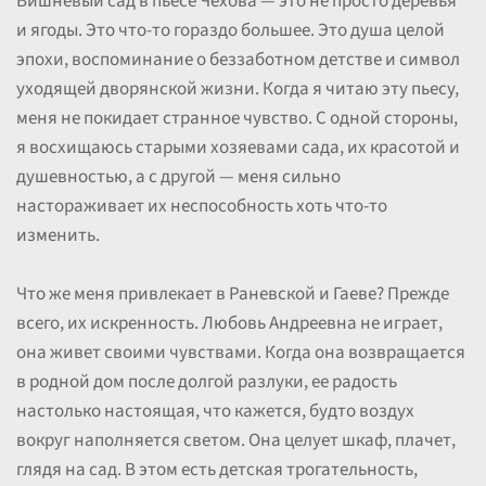
Вишневый сад в пьесе Чехова — это не просто деревья
и ягоды. Это что-то гораздо большее. Это душа целой
эпохи, воспоминание о беззаботном детстве и символ
уходящей дворянской жизни. Когда я читаю эту пьесу,
меня не покидает странное чувство. С одной стороны,
я восхищаюсь старыми хозяевами сада, их красотой и
душевностью, а с другой — меня сильно
настораживает их неспособность хоть что-то
изменить.
Что же меня привлекает в Раневской и Гаеве? Прежде
всего, их искренность. Любовь Андреевна не играет,
она живет своими чувствами. Когда она возвращается
в родной дом после долгой разлуки, ее радость
настолько настоящая, что кажется, будто воздух
вокруг наполняется светом. Она целует шкаф, плачет,
глядя на сад. В этом есть детская трогательность,