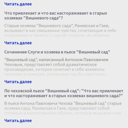
проанализировать множество черт, присущих ег
...
Что привлекает и что вас настораживает в старых
хозяевах "Вишневого сада"?
Старые хозяева "Вишневого сада", Раневская и Гаев,
вызывают в нас смешанные чувства, сочетающие в себе
очарование и тревогу. С одной стороны, их обаяние
несомненно пленяет. Это люд
...
Сочинение Слуги и хозяева в пьесе "Вишневый сад"
"Вишневый сад", написанный Антоном Павловичем
Чеховым, представляет собой драматическое
произведение, которое сочетает в себе элементы
трагедии и комедии, раскрывая судьбы персонаж
...
По чеховской пьесе "Вишневый сад": "Что вас привлекает
и что настораживает в старых хозяевах вишневого сада?"
В пьесе Антона Павловича Чехова "Вишневый сад" старые
хозяева сада, Раневская и Гаев, представляют собой
сложные и многогранные образы, которые вызывают как
симпатию, так и насторо
...