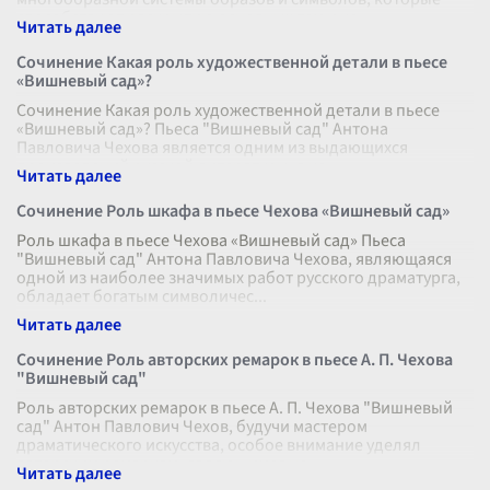
способствуют раскрытию основных тем и ко
...
Сочинение Какая роль художественной детали в пьесе
«Вишневый сад»?
Сочинение Какая роль художественной детали в пьесе
«Вишневый сад»? Пьеса "Вишневый сад" Антона
Павловича Чехова является одним из выдающихся
произведений русской литературы, в ко
...
Сочинение Роль шкафа в пьесе Чехова «Вишневый сад»
Роль шкафа в пьесе Чехова «Вишневый сад» Пьеса
"Вишневый сад" Антона Павловича Чехова, являющаяся
одной из наиболее значимых работ русского драматурга,
обладает богатым символичес
...
Сочинение Роль авторских ремарок в пьесе А. П. Чехова
"Вишневый сад"
Роль авторских ремарок в пьесе А. П. Чехова "Вишневый
сад" Антон Павлович Чехов, будучи мастером
драматического искусства, особое внимание уделял
авторским ремаркам, являющимся не
...