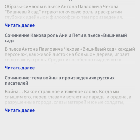
Образы-символы в пьесе Антона Павловича Чехова
"Вишневый сад" играют ключевую роль в раскрытии
глубоких идейных и философских тем произведения.
Одним из центральных символов выступ
...
Сочинение Какова роль Ани и Пети в пьесе «Вишневый
сад»
В пьесе Антона Павловича Чехова «Вишнёвый сад» каждый
персонаж, как живой листок на большом дереве, играет
свою важную роль. Среди них особенно выделяются
молодые герои — Аня Ранев
...
Сочинение: тема войны в произведениях русских
писателей
Война… Какое страшное и тяжелое слово. Когда мы
слышим его, перед глазами встают не парады и ордена, а
разрушенные города, слезы матерей и юные солдаты,
которые навсегда остались н
...