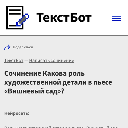
Войти с Telegram
Поделиться
Вход
ТекстБот
—
Написать сочинение
Выбрать режим
Цены
Сочинение Какова роль
художественной детали в пьесе
«Вишневый сад»?
Нейросеть: