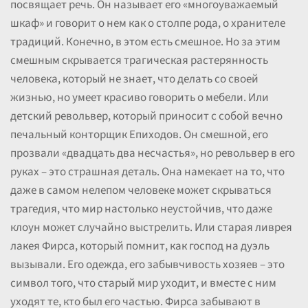
посвящает речь. Он называет его «многоуважаемый
шкаф» и говорит о нем как о столпе рода, о хранителе
традиций. Конечно, в этом есть смешное. Но за этим
смешным скрывается трагическая растерянность
человека, который не знает, что делать со своей
жизнью, но умеет красиво говорить о мебели. Или
детский револьвер, который приносит с собой вечно
печальный конторщик Епиходов. Он смешной, его
прозвали «двадцать два несчастья», но револьвер в его
руках – это страшная деталь. Она намекает на то, что
даже в самом нелепом человеке может скрываться
трагедия, что мир настолько неустойчив, что даже
клоун может случайно выстрелить. Или старая ливрея
лакея Фирса, который помнит, как господ на дуэль
вызывали. Его одежда, его забывчивость хозяев – это
символ того, что старый мир уходит, и вместе с ним
уходят те, кто был его частью. Фирса забывают в