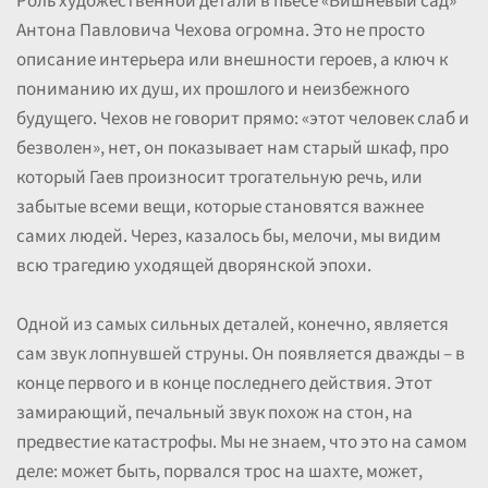
Роль художественной детали в пьесе «Вишневый сад»
Антона Павловича Чехова огромна. Это не просто
описание интерьера или внешности героев, а ключ к
пониманию их душ, их прошлого и неизбежного
будущего. Чехов не говорит прямо: «этот человек слаб и
безволен», нет, он показывает нам старый шкаф, про
который Гаев произносит трогательную речь, или
забытые всеми вещи, которые становятся важнее
самих людей. Через, казалось бы, мелочи, мы видим
всю трагедию уходящей дворянской эпохи.
Одной из самых сильных деталей, конечно, является
сам звук лопнувшей струны. Он появляется дважды – в
конце первого и в конце последнего действия. Этот
замирающий, печальный звук похож на стон, на
предвестие катастрофы. Мы не знаем, что это на самом
деле: может быть, порвался трос на шахте, может,