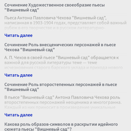
Сочинение Художественное своеобразие пьесы
"Вишневый сад"
Пьеса Антона Павловича Чехова "Вишневый сад",
написанная в 1903-1904 годах, представляет собой важный
рубеж в его творчестве и в русском литературно-
драматическом искусстве. Внешне
...
Сочинение Роль внесценических персонажей в пьесе
Чехова "Вишневый сад"
А. П. Чехов в своей пьесе "Вишневый сад" обращается к
важной для русской литературы теме — теме
исчезновения старого барского уклада и прихода нового
времени. Одним из интересных а
...
Сочинение Роль второстепенных персонажей в пьесе
"Вишневый сад"
В пьесе "Вишневый сад" Антона Павловича Чехова роль
второстепенных персонажей неоценима и многогранна.
Каждый из них приносит в произведение уникальные
оттенки, раскрывая центральн
...
Какова роль образов-символов в раскрытии идейного
сюжета пьесы "Вишневый сад"?