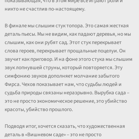
показывающая, что в этом мире все играют роли и
никто не счастлив по-настоящему.
В финале мы слышим стук топора. Это самая жесткая
деталь пьесы. Мы не видим, как падают деревья, но мы
слышим, как они рубят сад. Этот стук перекрывает
слова героев, перекрывает прощальные поцелуи. Он
звучит как приговор. И на фоне этого стука мы слышим
звук лопнувшей струны, который повторяется. Эту
симфонию звуков дополняет молчание забытого
Фирса. Чехов показывает нам, что судьбы людей и
судьба природы связаны неразрывно. Вырубка сада –
это не просто экономическое решение, это убийство
красоты, убийство прошлого.
Подводя итог, хочется сказать, что художественная
деталь в «Вишневом саде» – это не просто