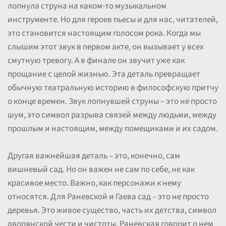
лопнула струна на каком-то музыкальном
инструменте. Но для героев пьесы и для нас, читателей,
это становится настоящим голосом рока. Когда мы
слышим этот звук в первом акте, он вызывает у всех
смутную тревогу. А в финале он звучит уже как
прощание с целой жизнью. Эта деталь превращает
обычную театральную историю в философскую притчу
о конце времен. Звук лопнувшей струны – это не просто
шум, это символ разрыва связей между людьми, между
прошлым и настоящим, между помещиками и их садом.
Другая важнейшая деталь – это, конечно, сам
вишневый сад. Но он важен не сам по себе, не как
красивое место. Важно, как персонажи к нему
относятся. Для Раневской и Гаева сад – это не просто
деревья. Это живое существо, часть их детства, символ
дворянской чести и чистоты. Раневская говорит о нем